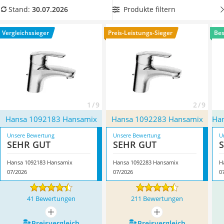
Topper 100 x 200
nicht verbrühen.
Wählen Sie jetzt Hansa-Armaturen
mit dem
Produkte filtern
Stand:
30.07.2026
Duschpaneel
Rapid-Montagesystem
aus unserer Produkttabelle, um den
Höhenverstellbarer Schreibtisch
Einhebelmischer problemlos anzubringen. Überzeugt hat uns
Vergleichssieger
Preis-Leistungs-Sieger
Bes
Matratze 90 x 200 cm
hier im Juli 2026 besonders das Modell
Hansa 1092183
Service
Hansamix
*
mit seinen Eigenschaften.
1 / 9
2 / 9
Hansa 1092183 Hansamix
Hansa 1092283 Hansamix
Ha
Unsere Bewertung
Unsere Bewertung
U
SEHR GUT
SEHR GUT
Hansa 1092183 Hansamix
Hansa 1092283 Hansamix
H
07/2026
07/2026
0
41 Bewertungen
211 Bewertungen
mehr anzeigen
mehr anzeigen
Preis­vergleich
Preis­vergleich