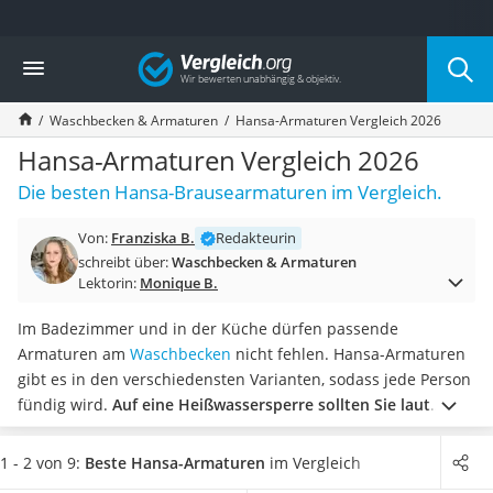
Die beliebtesten Vergleiche nach Kategorie
Vergleich
Wohnen
Matratzen-Topper
Waschbecken & Armaturen
Hansa-Armaturen Vergleich 2026
Matratzen
Konferenzlautsprecher
Hansa-Armaturen Vergleich 2026
Tageslichtlampe
Die besten Hansa-Brausearmaturen im Vergleich.
Badlüfter
Ergonomischer Bürostuhl
Von:
Franziska B.
Redakteurin
Bürohocker
schreibt über:
Waschbecken & Armaturen
Außenleuchte mit Kamera
Lektorin:
Monique B.
Ozongeneratoren
Akku-Tischlampe
Im Badezimmer und in der Küche dürfen passende
Konferenzmikrofon
Armaturen am
Waschbecken
nicht fehlen. Hansa-Armaturen
Klappmatratze
gibt es in den verschiedensten Varianten, sodass jede Person
Duschkopf mit Kalkfilter
fündig wird.
Auf eine Heißwassersperre sollten Sie laut
Aktenvernichter Sicherheitsstufe 4
diversen Tests im Internet auf keinen Fall verzichten
. Mit
Bettgitter
dieser kann eingestellt werden, wie hoch die
1 - 2 von 9:
Beste Hansa-Armaturen
im Vergleich
Spannbettlaken
Maximaltemperatur sein darf, sodass Sie sich die Hände