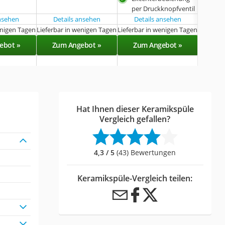
per Druckknopfventil
ansehen
Details ansehen
Details ansehen
Det
enigen Tagen
Lieferbar in wenigen Tagen
Lieferbar in wenigen Tagen
Sof
ebot »
Zum Angebot »
Zum Angebot »
Zu
Hat Ihnen dieser Keramikspüle
Vergleich gefallen?
4,3 / 5
(43) Bewertungen
Keramikspüle-Vergleich teilen: