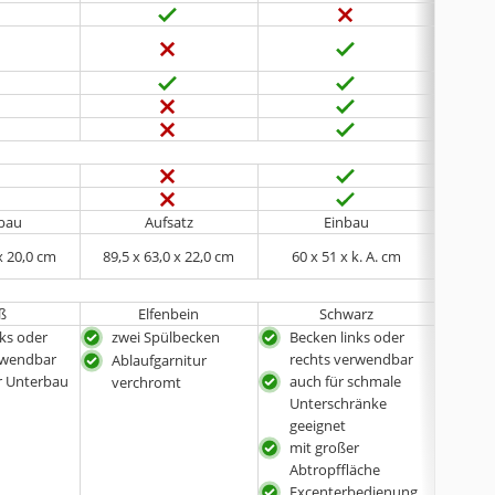
bau
Aufsatz
Einbau
x 20,0 cm
89,5 x 63,0 x 22,0 cm
60 x 51 x k. A. cm
76,
ß
Elfenbein
Schwarz
nks oder
zwei Spülbecken
Becken links oder
Beck
rwendbar
rechts verwendbar
rec
Ablaufgarnitur
ür Unterbau
auch für schmale
mit
verchromt
Unterschränke
Abt
geeignet
mit großer
Abtropffläche
Excenterbedienung