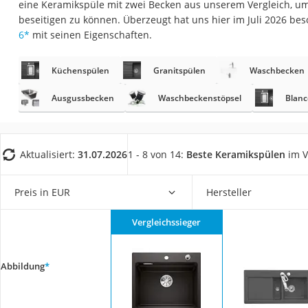
eine Keramikspüle mit zwei Becken aus unserem Vergleich, 
Saug-Wisch-Robot
beseitigen zu können. Überzeugt hat uns hier im Juli 2026 be
Handstaubsauger
6
*
mit seinen Eigenschaften.
Milchaufschäumer
Küchenspülen
Granitspülen
Waschbecken
Kondenstrockner
Reiskocher
Ausgussbecken
Waschbeckenstöpsel
Blanc
Heißwasserspend
Tierhaarstaubsau
Aktualisiert:
31.07.2026
1 - 8 von 14:
Beste Keramikspülen
im V
Ecovacs-Saugrobo
Nespresso-Maschi
Preis in EUR
Hersteller
Messerschärfer
Vergleichssieger
Service
Abbildung
*