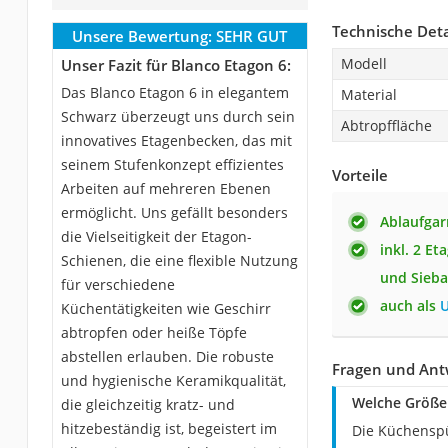
Technische Deta
Unsere Bewertung:
SEHR GUT
Modell
Unser Fazit für Blanco Etagon 6:
Das Blanco Etagon 6 in elegantem
Material
Schwarz überzeugt uns durch sein
Abtropffläche
innovatives Etagenbecken, das mit
seinem Stufenkonzept effizientes
Vorteile
Arbeiten auf mehreren Ebenen
ermöglicht. Uns gefällt besonders
Ablaufgar
die Vielseitigkeit der Etagon-
inkl. 2 Et
Schienen, die eine flexible Nutzung
und Sieba
für verschiedene
auch als
U
Küchentätigkeiten wie Geschirr
abtropfen oder heiße Töpfe
abstellen erlauben. Die robuste
Fragen und Ant
und hygienische Keramikqualität,
Welche Größe
die gleichzeitig kratz- und
hitzebeständig ist, begeistert im
Die Küchenspü