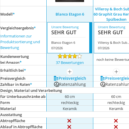
Villeroy & Boch S
Modell
*
Blanco Etagon 6
60 Graphit Grau Ke
Spülbecken
Unsere Bewertung
Unsere Bewertung
Vergleichsergebnis
*
SEHR GUT
SEHR GUT
Informationen zur
Produktsortierung und
Blanco Etagon 6
Villeroy & Boch Subway 60 Graphit Grau K
Bewertung
07/2026
07/2026
Kundenwertung
noch keine Bewertu
*
bei Amazon
37 Bewertungen
Erhältlich bei
*
mehr anzeigen
mehr a
Preis­vergleich
Preis­verglei
Preis­vergleich
Ratenzahlung
Ratenzahlu
Zahlbar in Raten
*
Design, Material und Verarbeitung
für Unterbauschränke ab
60 cm
60 cm
Form
rechteckig
rechteckig
Material
Keramik
Keramik
Ausstattung
Abtropffläche
Ablauf in Abtropffläche