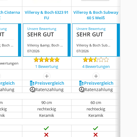
ch Cisterna
Villeroy & Boch 6323 91
Villeroy & Boch Subway
Ber
C
FU
60 S Weiß
tung
Unsere Bewertung
Unsere Bewertung
Unsere
UT
SEHR GUT
SEHR GUT
GUT
Villeroy &amp; Boch Cisterna 60C
Villeroy &amp; Boch 6323 91 FU
Villeroy & Boch Subway 60 S Weiß
Bergst
07/2026
07/2026
07/202
ewertungen
1 Bewertung
4 Bewertungen
531
ehr anzeigen
mehr anzeigen
mehr anzeigen
ergleich
Preis­vergleich
Preis­vergleich
P
zahlung
Ratenzahlung
Ratenzahlung
cm
90 cm
60 cm
ckig
rechteckig
rechteckig
mik
Keramik
Keramik