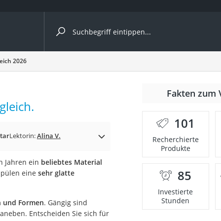
ergleiche nach Kategorie
eich 2026
r
Fakten zum 
leich.
101
tar
Lektorin:
Alina V.
Recherchierte
Produkte
ger
en Jahren ein
beliebtes Material
s
85
kspülen eine
sehr glatte
Investierte
Stunden
n und Formen
. Gängig sind
ne
aneben. Entscheiden Sie sich für