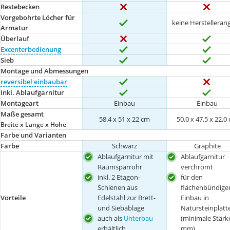
Restebecken
Vorgebohrte Löcher für
keine Herstelleran
Armatur
Überlauf
Excenterbedienung
Sieb
Montage und Abmessungen
reversibel einbaubar
Inkl. Ablaufgarnitur
Montageart
Einbau
Einbau
Maße gesamt
58.4 x 51 x 22 cm
50,0 x 47,5 x 22,0
Breite x Länge x Höhe
Farbe und Varianten
Farbe
Schwarz
Graphite
Ablaufgarnitur mit
Ablaufgarnitur
Raumsparrohr
verchromt
inkl. 2 Etagon-
für den
Schienen aus
flächenbündige
Vorteile
Edelstahl zur Brett-
Einbau in
und Siebablage
Natursteinplatt
auch als
Unterbau
(minimale Stärk
erhältlich
mm)