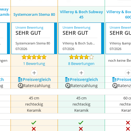
ubway
Villeroy & Boch Subway
Villeroy & Bo
ramik-
Systemceram Stema 80
45
60
Unsere Bewertung
Unsere Bewertung
Unsere Bewer
SEHR GUT
SEHR GUT
SEHR G
eramik-Spülbecken
Systemceram Stema 80
Villeroy & Boch Subway 45
07/2026
07/2026
07/2026
ngen
noch keine B
1 Bewertung
8 Bewertungen
nzeigen
mehr anzeigen
mehr anzeigen
m
ch
Preis­vergleich
Preis­vergleich
Preis­v
ng
Ratenzahlung
Ratenzahlung
Raten
45 cm
45 cm
60 
rechteckig
rechteckig
rechte
Keramik
Keramik
Kera