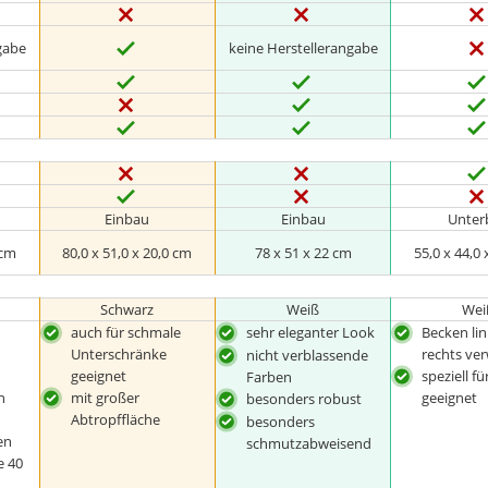
gabe
keine Herstellerangabe
Einbau
Einbau
Unter
 cm
80,0 x 51,0 x 20,0 cm
78 x 51 x 22 cm
55,0 x 44,0 
Schwarz
Weiß
Wei
auch für schmale
sehr eleganter Look
Becken li
Unterschränke
rechts ve
nicht verblassende
geeignet
speziell f
Farben
n
mit großer
geeignet
besonders robust
Abtropffläche
besonders
en
schmutzabweisend
e 40