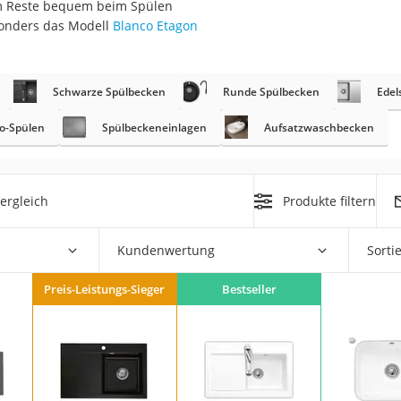
um Reste bequem beim Spülen
er
sonders das Modell
Blanco Etagon
Schwarze Spülbecken
Runde Spülbecken
Edel
o-Spülen
Spülbeckeneinlagen
Aufsatzwaschbecken
er
ger
ergleich
Produkte filtern
ter
ne
Kundenwertung
Sorti
Preis-Leistungs-Sieger
Bestseller