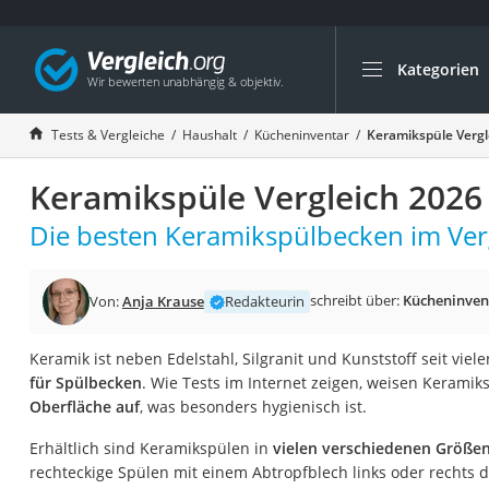
Kategorien
Die beliebtesten V
Haushalt
Tests & Vergleiche
Haushalt
Kücheninventar
Keramikspüle Vergl
Wassersprudler
Keramikspüle Vergleich 2026
Zentralstaubsauge
Brotbackautomat
Die besten Keramikspülbecken im Verg
Wischroboter
Wäschespinne
schreibt über:
Kücheninven
Von:
Anja Krause
Redakteurin
Industriestaubsau
Keramik ist neben Edelstahl, Silgranit und Kunststoff seit viel
Spülmaschinentab
für Spülbecken
. Wie Tests im Internet zeigen, weisen Kerami
Akku-Staubsauger
Oberfläche auf
, was besonders hygienisch ist.
Eierkocher
Erhältlich sind Keramikspülen in
vielen verschiedenen Größe
AEG-Waschmaschi
rechteckige Spülen mit einem Abtropfblech links oder rechts d