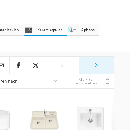
stahlspülen
Keramikspülen
Siphons
Alle Filter
eren nach
zurücksetzen