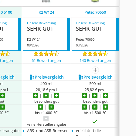
10 5100
K2 W124
Petec 70650
Pr
tung
Unsere Bewertung
Unsere Bewertung
Unsere
UT
SEHR GUT
SEHR GUT
SEH
00
K2 W124
Petec 70650
Presto
08/2026
08/2026
08/202
rtungen
61 Bewertungen
140 Bewertungen
247
mehr anzeigen
ergleich
Preis­vergleich
Preis­vergleich
P
ml
400 ml
500 ml
pro l
28,18 € pro l
25,82 € pro l
2
gut
besonders gut
besonders gut
be
400 °C
bis +1.400 °C
bis +1.500 °C
keine 
keine Herstellerangabe
•
•
•
ellerangabe
ABS- und ASR-Bremsen
erleichtert die
ABS- 