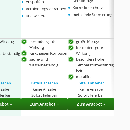
•
•
Demontage
Auspuffen
Lamb
•
•
•
Korrosionsschutz
Verbindungsschrauben
Brems
•
•
metallfreie Schmierung
und weitere
 Wirkung
besonders gute
große Menge
bes
Wirkung
Wir
besonders gute
wirkt gegen Korrosion
meta
urbeständig
Wirkung
säure- und
besonders hohe
wasserbeständig
Temperaturbeständig
keit
metallfrei
ansehen
Details ansehen
Details ansehen
ngabe
keine Angabe
keine Angabe
k
eferbar
Sofort lieferbar
Sofort lieferbar
Sof
ebot »
Zum Angebot »
Zum Angebot »
Zu