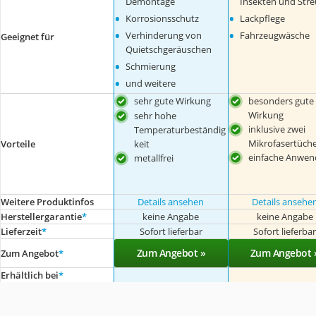
Demontage
Insekten und Stre
•
•
Korrosionsschutz
Lackpflege
•
•
Verhinderung von
Fahrzeugwäsche
Geeignet für
Quietschgeräuschen
•
Schmierung
•
und weitere
sehr gute Wirkung
besonders gute
Wirkung
sehr hohe
inklusive zwei
Temperaturbeständig
Mikrofasertüch
Vorteile
keit
einfache Anwe
metallfrei
Weitere Produktinfos
Details ansehen
Details ansehe
Herstellergarantie
*
keine Angabe
keine Angabe
Lieferzeit
*
Sofort lieferbar
Sofort lieferba
Zum Angebot »
Zum Angebot 
Zum Angebot
*
Erhältlich bei
*