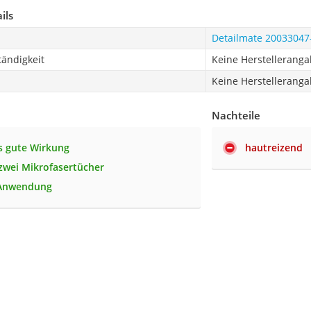
ils
Detailmate 20033047
ändigkeit
Keine Herstellerang
Keine Herstellerang
Nachteile
s gute Wirkung
hautreizend
 zwei Mikrofasertücher
 Anwendung