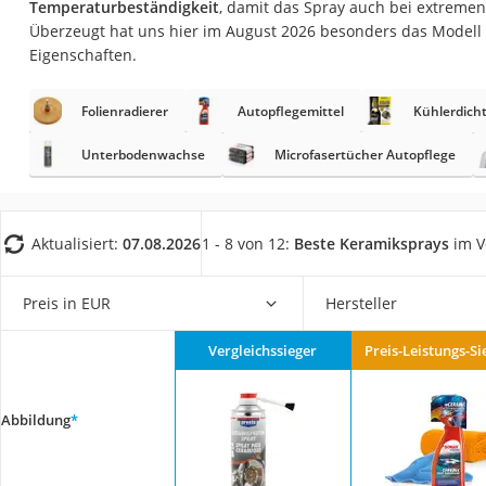
Temperaturbeständigkeit
, damit das Spray auch bei extreme
AGM-Batterie Woh
Überzeugt hat uns hier im August 2026 besonders das Modell
Thule-Fahrradträg
Eigenschaften.
FM-Transmitter
Folienradierer
Autopflegemittel
Kühlerdicht
Sommerreifen 205
Autobatterie-Lade
Unterbodenwachse
Microfasertücher Autopflege
Starthilfe mit Kom
Alkoholtester
Aktualisiert:
07.08.2026
1 - 8 von 12:
Beste Keramiksprays
im V
Felgenbaum
Diesel-Additiv
Preis in EUR
Hersteller
Wagenheber
Vergleichssieger
Preis-Leistungs-Si
Service
Abbildung
*