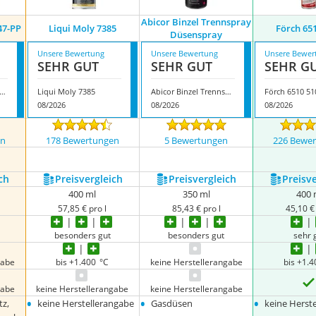
Abicor Binzel Trennspray
47-PP
Liqui Moly 7385
Förch 65
Düsenspray
Unsere Bewertung
Unsere Bewertung
Unsere Bewer
SEHR GUT
SEHR GUT
SEHR G
ailmate 20033047-PP
Liqui Moly 7385
Abicor Binzel Trennspray Düsenspray
Förch 6510 51
08/2026
08/2026
08/2026
en
178 Bewertungen
5 Bewertungen
226 Bewe
ch
Preis­vergleich
Preis­vergleich
Preis­v
400 ml
350 ml
400 
57,85 € pro l
85,43 € pro l
45,10 € 
besonders gut
besonders gut
sehr 
gabe
bis +1.400 °C
keine Herstellerangabe
bis +1.
gabe
keine Herstellerangabe
keine Herstellerangabe
•
•
•
z,
keine Herstellerangabe
Gasdüsen
keine Herst