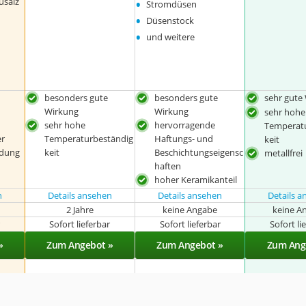
•
usalz
Stromdüsen
•
Düsenstock
•
und weitere
besonders gute
besonders gute
sehr gute
Wirkung
Wirkung
sehr hohe
sehr hohe
hervorragende
Temperat
er
Temperaturbeständig
Haftungs- und
keit
ndung
keit
Beschichtungseigensc
metallfrei
haften
hoher Keramikanteil
n
Details ansehen
Details ansehen
Details 
2 Jahre
keine Angabe
keine A
r
Sofort lieferbar
Sofort lieferbar
Sofort li
»
Zum Angebot »
Zum Angebot »
Zum Ang