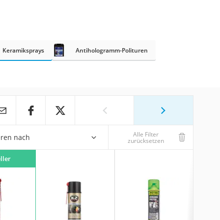
Keramiksprays
Antihologramm-Polituren
Alle Filter
eren nach
zurücksetzen
ller