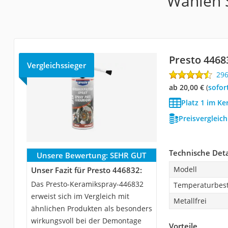
Wählen S
Presto 4468
Vergleichssieger
29
ab 20,00 €
(
Sofor
Platz 1 im Ke
Preisvergleic
Technische Deta
Unsere Bewertung:
SEHR GUT
Modell
Unser Fazit für Presto 446832:
Das Presto-Keramikspray-446832
Temperaturbest
erweist sich im Vergleich mit
Metallfrei
ähnlichen Produkten als besonders
wirkungsvoll bei der Demontage
Vorteile