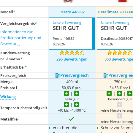
Modell
*
Presto 446832
Detailmate 200330
Unsere Bewertung
Unsere Bewertung
Vergleichsergebnis
*
SEHR GUT
SEHR GUT
Informationen zur
Produktsortierung und
Presto 446832
Det
Bewertung
08/2026
08/2026
Kundenwertung
*
bei Amazon
296 Bewertungen
860 Bewertung
Erhältlich bei
*
Preis­vergleich
Preis­verglei
Preis­vergleich
Menge
400 ml
750 ml
Preis pro l
50,63 € pro l
34,53 € pro l
Wirkung
sehr gut
besonders gut
Temperaturbeständigkeit
-40 bis +1.400 °C
keine Herstelleran
Metallfrei
keine Herstelleran
•
•
erleichtert die
Schutz vor Schmut