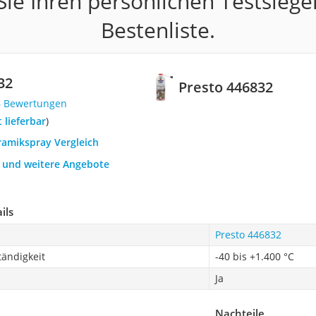
ie Ihren persönlichen Testsiege
Bestenliste.
32
Presto 446832
6 Bewertungen
t lieferbar
)
ramikspray Vergleich
h und weitere Angebote
ils
Presto 446832
ändigkeit
-40 bis +1.400 °C
Ja
Nachteile