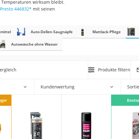
n Temperaturen wirksam bleibt.
nmobil
Presto 446832
*
mit seinen
er
mittel
Auto-Dellen-Saugnäpfe
Mattlack-Pflege
/55 R16
gerät
Autowäsche ohne Wasser
pressor
ergleich
Produkte filtern
Kundenwertung
Sorti
eger
Bestse