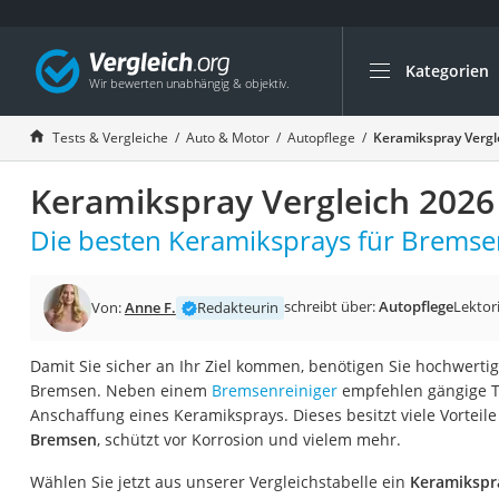
Kategorien
Die beliebtesten V
Auto & Motor
Tests & Vergleiche
Auto & Motor
Autopflege
Keramikspray Vergl
Fahrradträger-Anh
Keramikspray Vergleich 2026
Fahrradträger
Fahrradträger (A
Die besten Keramiksprays für Bremsen
Fahrradträger 3 F
Benzinkanister (20 
schreibt über:
Autopflege
Lektor
Von:
Anne F.
Redakteurin
Dashcam
Damit Sie sicher an Ihr Ziel kommen, benötigen Sie hochwerti
Fahrradträger E-Bi
Bremsen. Neben einem
Bremsenreiniger
empfehlen gängige Te
Benzinkanister
Anschaffung eines Keramiksprays. Dieses besitzt viele Vorteil
Bremsen
, schützt vor Korrosion und vielem mehr.
Marderschreck
Wagenheber 3t
Wählen Sie jetzt aus unserer Vergleichstabelle ein
Keramikspra