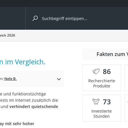
ergleiche nach Kategorie
eich 2026
ängerkupplung (4 Fahrräder)
Fakten zum 
nhängerkupplung)
 im Vergleich.
ahrräder
86
l)
in:
Nele B.
Recherchierte
Produkte
ge und funktionstüchtige
ke
73
sts im Internet zusätzlich die
e und
verhindert quietschende
Investierte
Stunden
y mit sehr hoher