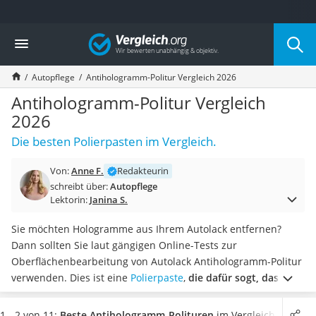
Die beliebtesten Vergleiche nach Kategorie
Vergleich
Auto & Motor
Fahrradträger-Anhängerkupplung (4 Fahrräder)
Autopflege
Antihologramm-Politur Vergleich 2026
Fahrradträger
Fahrradträger (Anhängerkupplung)
Antihologramm-Politur Vergleich
Fahrradträger 3 Fahrräder
2026
Benzinkanister (20 l)
Die besten Polierpasten im Vergleich.
Dashcam
Fahrradträger E-Bike
Von:
Anne F.
Redakteurin
Benzinkanister
schreibt über:
Autopflege
Marderschreck
Lektorin:
Janina S.
Wagenheber 3t
AGM-Batterie Wohnmobil
Sie möchten Hologramme aus Ihrem Autolack entfernen?
Thule-Fahrradträger
Dann sollten Sie laut gängigen Online-Tests zur
FM-Transmitter
Oberflächenbearbeitung von Autolack Antihologramm-Politur
Sommerreifen 205/55 R16
verwenden. Dies ist eine
Polierpaste
,
die dafür sogt, dass
Autobatterie-Ladegerät
Hologramme, Kratzer und Schmutz aus dem Lack
Starthilfe mit Kompressor
verschwinden
. Hierfür benötigen Sie eine Poliermaschine
1 - 2 von 11:
Beste Antihologramm-Polituren
im Vergleich