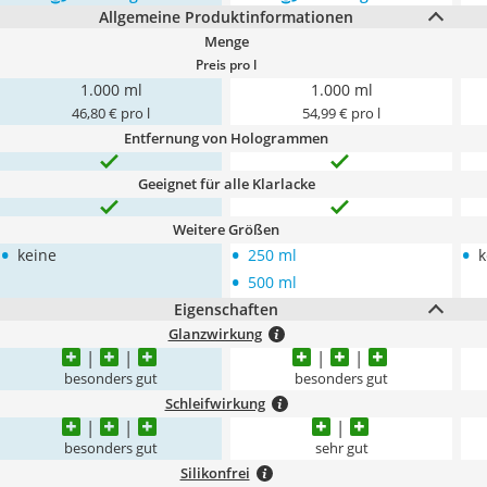
Allgemeine Produktinformationen
Menge
Preis pro l
1.000 ml
1.000 ml
46,80 € pro l
54,99 € pro l
Entfernung von Hologrammen
Geeignet für alle Klarlacke
Weitere Größen
•
•
•
keine
250 ml
k
•
500 ml
Eigenschaften
Glanzwirkung
besonders gut
besonders gut
Schleifwirkung
besonders gut
sehr gut
Silikonfrei