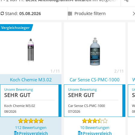
Alkoholtester
und ein Mikrofasertuch.
Wählen Sie jetzt aus unserer
Felgenbaum
Vergleichstabelle ein Antihologram-Politur,
die silikonfrei ist
,
Produkte filtern
Stand:
05.08.2026
Diesel-Additiv
da die Verwendung von Silikon zu kleinen Rissen im Lack
Wagenheber
führen kann. Überzeugt hat uns hier im August 2026
Vergleichssieger
Service
besonders das Modell
Koch Chemie M3.02
*
mit seinen
Eigenschaften.
1 / 11
2 / 11
Koch Chemie M3.02
‎Car Sense CS-PMC-1000
W
Unsere Bewertung
Unsere Bewertung
U
SEHR GUT
SEHR GUT
Koch Chemie M3.02
‎Car Sense CS-PMC-1000
W
08/2026
07/2026
0
112 Bewertungen
10 Bewertungen
Preis­vergleich
Preis­vergleich