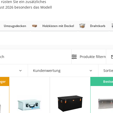
 rüsten Sie ein zusätzliches
er
gust 2026 besonders das Modell
Umzugsdecken
Holzkisten mit Deckel
Drahtkorb
er
ger
ich
Produkte filtern
ter
ne
Kundenwertung
Sorti
eger
Bestse