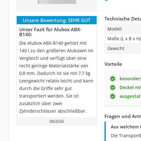
Technische Deta
Unsere Bewertung:
SEHR GUT
Modell
Unser Fazit für Alubox ABX-
B140:
Maße (L x B x H)
Die Alubox ABX-B140 gehört mit
Gewicht
140 l zu den größeren Aluboxen im
Vergleich und verfügt über eine
Vorteile
recht geringe Materialstärke von
0,8 mm. Dadurch ist sie mit 7,7 kg
besonders
Leergewicht relativ leicht und kann
Deckel m
durch die Griffe sehr gut
transportiert werden. Sie ist
ausgestat
zusätzlich über zwei
Zylinderschlösser abschließbar.
Fragen und Ant
08/2026
Aus welchem M
Die Transport