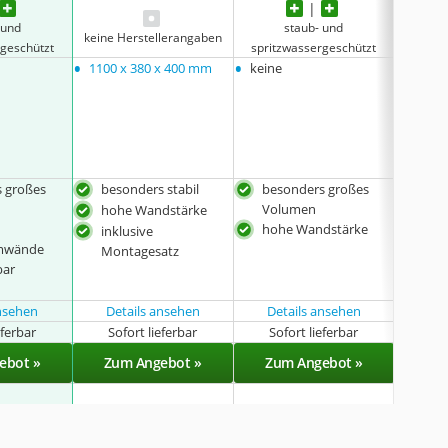
 und
staub- und
keine Herstellerangaben
keine 
rgeschützt
spritzwassergeschützt
•
•
•
1100 x 380 x 400 mm
keine
keine
 großes
besonders stabil
besonders großes
abs
Volumen
Kla
hohe Wandstärke
hohe Wandstärke
hoh
inklusive
mwände
Montagesatz
bar
ansehen
Details ansehen
Details ansehen
Det
eferbar
Sofort lieferbar
Sofort lieferbar
Sof
ebot »
Zum Angebot »
Zum Angebot »
Zu