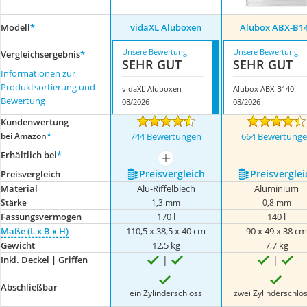
Modell
*
vidaXL Aluboxen
Alubox ABX-B1
Unsere Bewertung
Unsere Bewertung
Vergleichsergebnis
*
SEHR GUT
SEHR GUT
Informationen zur
Produktsortierung und
vidaXL Aluboxen
Alubox ABX-B140
Bewertung
08/2026
08/2026
Kundenwertung
*
bei Amazon
744 Bewertungen
664 Bewertung
Erhältlich bei
*
mehr anzeigen
Preis­vergleich
Preis­verglei
Preis­vergleich
Material
Alu-Riffelblech
Aluminium
Stärke
1,3 mm
0,8 mm
Fassungsvermögen
170 l
140 l
Maße (L x B x H)
110,5 x 38,5 x 40 cm
90 x 49 x 38 c
Gewicht
12,5 kg
7,7 kg
Inkl. Deckel | Griffen
Abschließbar
ein Zylinderschloss
zwei Zylinderschlö