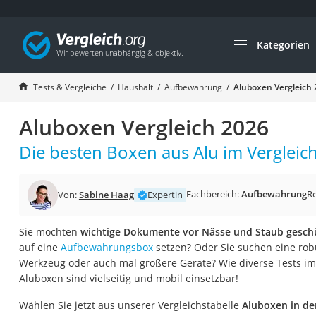
Kategorien
Die beliebtesten V
Haushalt
Tests & Vergleiche
Haushalt
Aufbewahrung
Aluboxen Vergleich
Wassersprudler
Aluboxen Vergleich 2026
Zentralstaubsauge
Brotbackautomat
Die besten Boxen aus Alu im Vergleich
Wischroboter
Wäschespinne
Fachbereich:
Aufbewahrung
R
Von:
Sabine Haag
Expertin
Industriestaubsau
Sie möchten
wichtige Dokumente vor Nässe und Staub gesch
Spülmaschinentab
auf eine
Aufbewahrungsbox
setzen? Oder Sie suchen eine robu
Akku-Staubsauger
Werkzeug oder auch mal größere Geräte? Wie diverse Tests im 
Aluboxen sind vielseitig und mobil einsetzbar!
Eierkocher
AEG-Waschmaschi
Wählen Sie jetzt aus unserer Vergleichstabelle
Aluboxen in de