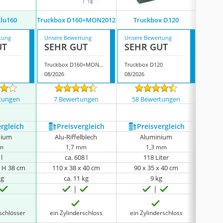
lu160
Truckbox D160+MON2012
Truckbox D120
Wilte
tung
Unsere Bewertung
Unsere Bewertung
Unsere
UT
SEHR GUT
SEHR GUT
SEH
Truckbox D160+MON2012
Truckbox D120
Wiltec
08/2026
08/2026
07/202
tungen
7 Bewertungen
58 Bewertungen
408
ergleich
Preis­vergleich
Preis­vergleich
P
nium
Alu-Riffelblech
Aluminium
Al
m
1,7 mm
1,3 mm
l
ca. 608 l
118 Liter
x H 38 cm
110 x 38 x 40 cm
90 x 35 x 40 cm
76 
kg
ca. 11 kg
9 kg
rschlösser
ein Zylinderschloss
ein Zylinderschloss
ein 