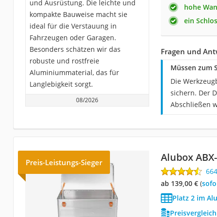
und Ausrüstung. Die leichte und
hohe Wan
kompakte Bauweise macht sie
ein Schlos
ideal für die Verstauung in
Fahrzeugen oder Garagen.
Besonders schätzen wir das
Fragen und Ant
robuste und rostfreie
Müssen zum S
Aluminiummaterial, das für
Die Werkzeugb
Langlebigkeit sorgt.
sichern. Der 
08/2026
Abschließen w
Alubox ABX
Preis-Leistungs-Sieger
66
ab 139,00 €
(
Sof
Platz 2 im Al
Preisvergleic