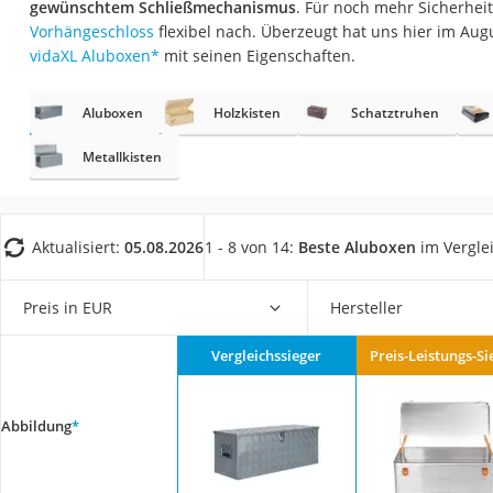
gewünschtem Schließmechanismus
. Für noch mehr Sicherheit
Saug-Wisch-Robot
Vorhängeschloss
flexibel nach. Überzeugt hat uns hier im Au
Handstaubsauger
vidaXL Aluboxen
*
mit seinen Eigenschaften.
Milchaufschäumer
Aluboxen
Holzkisten
Schatztruhen
Kondenstrockner
Reiskocher
Metallkisten
Heißwasserspend
Tierhaarstaubsau
Aktualisiert:
05.08.2026
1 - 8 von 14:
Beste Aluboxen
im Vergle
Ecovacs-Saugrobo
Nespresso-Maschi
Preis in EUR
Hersteller
Messerschärfer
Vergleichssieger
Preis-Leistungs-Si
Service
Abbildung
*