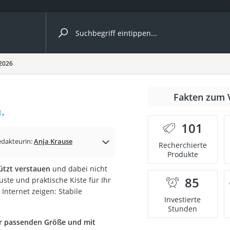
ergleiche nach Kategorie
 2026
r
Fakten zum 
.
101
edakteurin:
Anja Krause
Recherchierte
Produkte
ger
ützt verstauen
und dabei nicht
s
85
ste und praktische Kiste für Ihr
Internet zeigen: Stabile
Investierte
Stunden
ne
r passenden Größe und mit