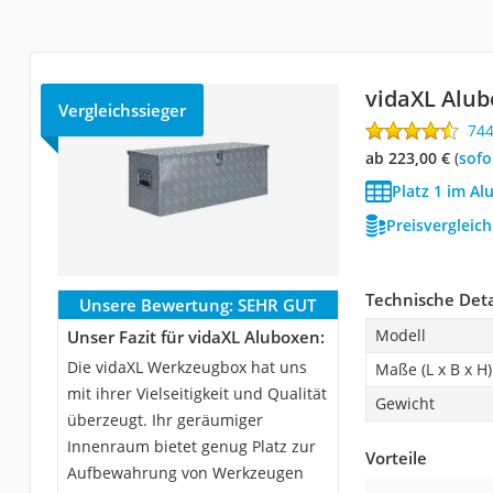
vidaXL Alu
Vergleichssieger
74
ab 223,00 €
(
Sof
Platz 1 im Al
Preisvergleic
Technische Deta
Unsere Bewertung:
SEHR GUT
Modell
Unser Fazit für vidaXL Aluboxen:
Die vidaXL Werkzeugbox hat uns
Maße (L x B x H)
mit ihrer Vielseitigkeit und Qualität
Gewicht
überzeugt. Ihr geräumiger
Innenraum bietet genug Platz zur
Vorteile
Aufbewahrung von Werkzeugen