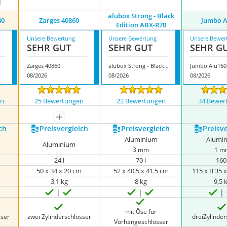
alubox Strong - Black
40
Zarges 40860
Jumbo A
Edition ABX-R70
Unsere Bewertung
Unsere Bewertung
Unsere Bewer
SEHR GUT
SEHR GUT
SEHR G
Zarges 40860
alubox Strong - Black Edition ABX-R70
Jumbo Alu160
08/2026
08/2026
08/2026
en
25 Bewertungen
22 Bewertungen
34 Bewer
mehr anzeigen
ch
Preis­vergleich
Preis­vergleich
Preis­v
Aluminium
Alumi
Aluminium
3 mm
1 m
24 l
70 l
160 
m
50 x 34 x 20 cm
52 x 40.5 x 41.5 cm
115 x B 35 
3,1 kg
‎8 kg
9,5 
mit Öse für
sser
zwei Zylinderschlösser
dreiZylinde
Vorhängeschlösser