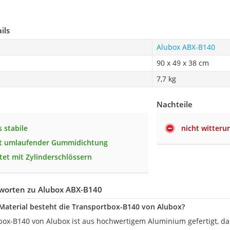
ils
Alubox ABX-B140
90 x 49 x 38 cm
7,7 kg
Nachteile
 stabile
nicht witteru
it umlaufender Gummidichtung
tet mit Zylinderschlössern
worten zu Alubox ABX-B140
aterial besteht die Transportbox-B140 von Alubox?
box-B140 von Alubox ist aus hochwertigem Aluminium gefertigt, das