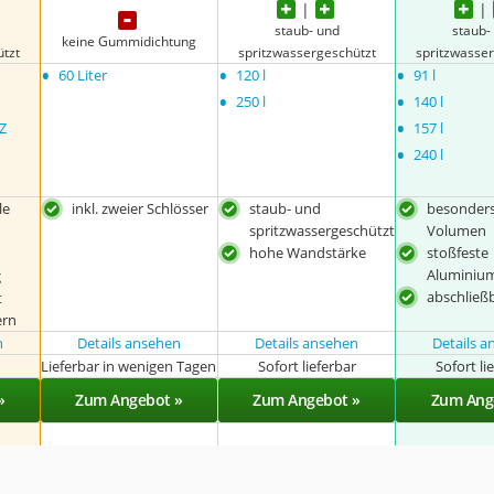
staub- und
staub-
keine Gummidichtung
ützt
spritzwassergeschützt
spritzwasse
•
•
•
60 Liter
120 l
91 l
•
•
250 l
140 l
•
Z
157 l
•
240 l
le
inkl. zweier Schlösser
staub- und
besonders
spritzwassergeschützt
Volumen
hohe Wandstärke
stoßfeste
Aluminiu
g
abschließ
t
ern
n
Details ansehen
Details ansehen
Details 
r
Lieferbar in wenigen Tagen
Sofort lieferbar
Sofort li
»
Zum Angebot »
Zum Angebot »
Zum Ang