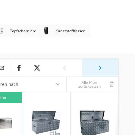
Topfscharniere
Kunststofffässer
Alle Filter
eren nach
zurücksetzen
ller