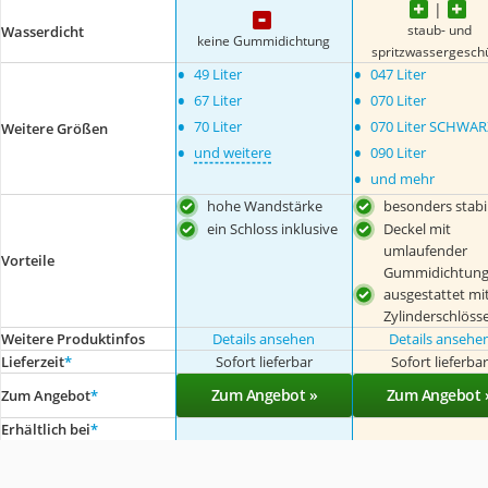
staub- und
Wasserdicht
keine Gummidichtung
spritzwassergesch
•
•
49 Liter
047 Liter
•
•
67 Liter
070 Liter
•
•
70 Liter
070 Liter SCHWAR
Weitere Größen
•
•
und weitere
090 Liter
•
und mehr
hohe Wandstärke
besonders stabi
ein Schloss inklusive
Deckel mit
umlaufender
Vorteile
Gummidichtun
ausgestattet mi
Zylinderschlöss
Weitere Produktinfos
Details ansehen
Details ansehe
Lieferzeit
*
Sofort lieferbar
Sofort lieferba
Zum Angebot »
Zum Angebot 
Zum Angebot
*
Erhältlich bei
*