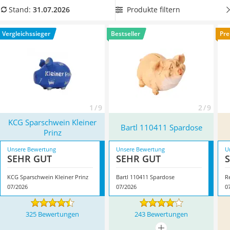
Tierhaarstaubsauger
eines kleinen Wunsches reicht das Fassungsvermögen eines
Produkte filtern
Stand:
31.07.2026
Ecovacs-Saugroboter
kleinen Schweines. Sparen Sie hingegen auf eine große Reise,
Nespresso-Maschine
sollte das Schwein entsprechend groß ausfallen.
Finden Sie
Vergleichssieger
Bestseller
Pre
Messerschärfer
jetzt in unserer Test- bzw. Vergleichstabelle Ihr perfektes
Service
Sparschwein.
Überzeugt hat uns hier im Juli 2026 besonders
das Modell
KCG Sparschwein Kleiner Prinz
*
mit seinen
Eigenschaften.
1 / 9
2 / 9
KCG Sparschwein Kleiner
Bartl 110411 Spardose
Prinz
Unsere Bewertung
Unsere Bewertung
U
SEHR GUT
SEHR GUT
KCG Sparschwein Kleiner Prinz
Bartl 110411 Spardose
R
07/2026
07/2026
0
325 Bewertungen
243 Bewertungen