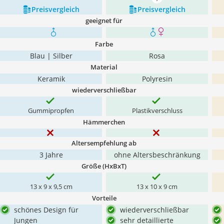
mehr anzeigen
Preis­vergleich
Preis­vergleich
geeignet für
Farbe
Blau | Silber
Rosa
Material
Keramik
Polyresin
wiederverschließbar
Gummipropfen
Plastikverschluss
Hämmerchen
Altersempfehlung ab
3 Jahre
ohne Altersbeschränkung
Größe (HxBxT)
13 x 9 x 9,5 cm
13 x 10 x 9 cm
Vorteile
schönes Design für
wiederverschließbar
Jungen
sehr detaillierte