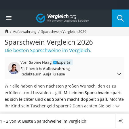
Die beliebtesten Vergleiche nach Kategorie
Vergleich
Haushalt
Wassersprudler
Aufbewahrung
Sparschwein Vergleich 2026
Zentralstaubsauger
Brotbackautomat
Sparschwein Vergleich 2026
Wischroboter
Die besten Sparschweine im Vergleich.
Wäschespinne
Industriestaubsauger
Von:
Sabine Haag
Expertin
Spülmaschinentabs
Fachbereich:
Aufbewahrung
Akku-Staubsauger
Redakteurin:
Anja Krause
Eierkocher
AEG-Waschmaschine
Wir alle haben einen nächsten großen Wunsch, den es zu
Saug-Wisch-Roboter
erfüllen – und bezahlen – gilt.
Mit einem Sparschwein spart
Handstaubsauger
es sich leichter und das Sparen macht doppelt Spaß.
Möchte
Milchaufschäumer
Ihr Kind sein Taschengeld sparen? Dann achten Sie bei der
Kondenstrockner
Auswahl des Sparschweins auf die
Altersempfehlung
. Egal,
Reiskocher
ob für Sie, Ihr Kind oder als Geschenk zur Hochzeit von
1 - 2 von 9:
Beste Sparschweine
im Vergleich
Heißwasserspender
Freunden,
wichtig ist die passende Größe
. Für die Erfüllung