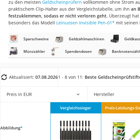
zu den meisten
Geldscheinprüfern
vollkommen ohne Strom aus.
Konferenzmikrofo
praktischem Clip-Halter aus der Vergleichstabelle, um ihn
an B
Klappmatratze
festzuklemmen, sodass er nicht verloren geht.
Überzeugt hat 
besonders das Modell
Leinuosen Invisible Pen-01
*
mit seinen 
Duschkopf mit Kalk
Aktenvernichter Si
Sparschweine
Geldzählmaschinen
Geldkas
Bettgitter
Münzzähler
Spendendosen
Banknotenzähl
Spannbettlaken
Topper 100 x 200
Duschpaneel
Aktualisiert:
07.08.2026
1 - 8 von 11:
Beste Geldscheinprüfstift
Höhenverstellbare
Preis in EUR
Hersteller
Matratze 90 x 200
Service
Vergleichssieger
Preis-Leistungs-Si
Abbildung
*