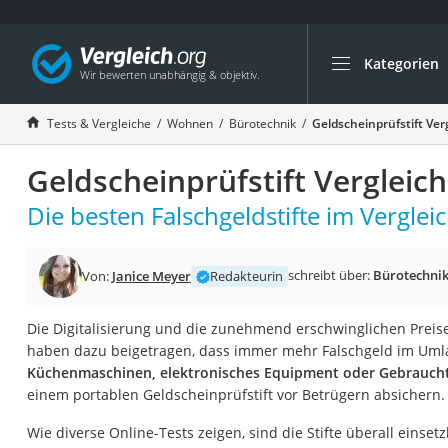
Kategorien
Die beliebtesten V
Wohnen
Tests & Vergleiche
Wohnen
Bürotechnik
Geldscheinprüfstift Ver
Matratzen-Topper
Geldscheinprüfstift Vergleic
Matratzen
Konferenzlautspre
Die besten Falschgeldstifte im Vergleic
Tageslichtlampe
Badlüfter
schreibt über:
Bürotechni
Von:
Janice Meyer
Redakteurin
Ergonomischer Bü
Die Digitalisierung und die zunehmend erschwinglichen Preis
Bürohocker
haben dazu beigetragen, dass immer mehr Falschgeld im Umla
Außenleuchte mit
Küchenmaschinen, elektronisches Equipment oder Gebrauch
einem portablen Geldscheinprüfstift vor Betrügern absichern.
Ozongeneratoren
Akku-Tischlampe
Wie diverse Online-Tests zeigen, sind die Stifte überall ein