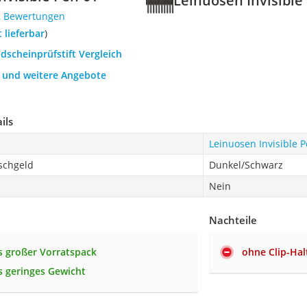
Leinuosen Invisible
2 Bewertungen
t lieferbar
)
ldscheinprüfstift Vergleich
h und weitere Angebote
ils
Leinuosen Invisible 
schgeld
Dunkel/Schwarz
Nein
Nachteile
 großer Vorratspack
ohne Clip-Hal
 geringes Gewicht