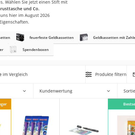
 Wählen Sie jetzt einen Stift mit
n
rusttasche und Co.
uns hier im August 2026
Eigenschaften.
filter
cherheitsstufe 4
setten
feuerfeste Geldkassetten
Geldkassetten mit Zahl
er
Spendenboxen
e
im Vergleich
Produkte filtern
r Schreibtisch
 cm
Kundenwertung
Sorti
eger
Bestse