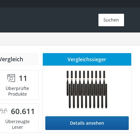
Suchen
Vergleich
Vergleichssieger
11
Überprüfte
Produkte
60.611
Überzeugte
Details ansehen
Leser