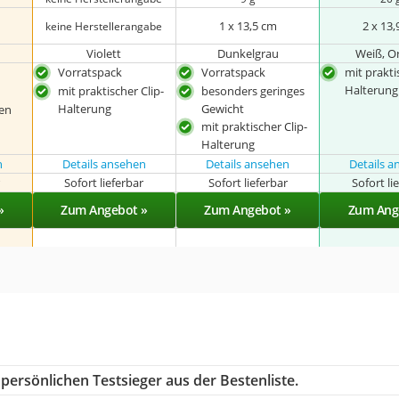
1 x 13,5 cm
2 x 13
keine Herstellerangabe
Violett
Dunkelgrau
Weiß, O
Vorratspack
Vorratspack
mit prakti
Halterung
mit praktischer Clip-
besonders geringes
Halterung
Gewicht
ten
mit praktischer Clip-
Halterung
n
Details ansehen
Details ansehen
Details 
r
Sofort lieferbar
Sofort lieferbar
Sofort li
»
Zum Angebot »
Zum Angebot »
Zum Ang
persönlichen Testsieger aus der Bestenliste.