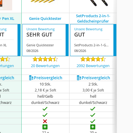
SetProducts 2-in-1-
r Pen XL
Genie Quicktester
Safe
Geldscheinprüfer
tung
Unsere Bewertung
Unsere Bewertung
Unsere
UT
SEHR GUT
GUT
GUT
en XL
Genie Quicktester
SetProducts 2-in-1-Geldscheinprüfer
Safesc
08/2026
08/2026
08/202
rtungen
20 Bewertungen
2092 Bewertungen
1242
ergleich
Preis­vergleich
Preis­vergleich
P
k.
10 Stk.
2 Stk.
e Stift
2,18 € je Stift
3,00 € je Stift
5
l
hell/Gelb
hell
chwarz
dunkel/Schwarz
dunkel/Schwarz
g
22 g
20 g