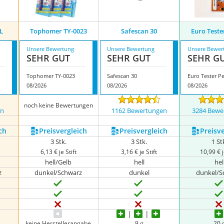
L
Tophomer TY-0023
Safescan 30
Euro Teste
Unsere Bewertung
Unsere Bewertung
Unsere Bewer
SEHR GUT
SEHR GUT
SEHR G
Tophomer TY-0023
Safescan 30
Euro Tester P
08/2026
08/2026
08/2026
noch keine Bewertungen
en
1162 Bewertungen
3284 Bewe
ch
Preis­vergleich
Preis­vergleich
Preis­v
3 Stk.
3 Stk.
1 St
6,13 € je Stift
3,16 € je Stift
10,99 € j
hell/Gelb
hell
hel
z
dunkel/Schwarz
dunkel
dunkel/S
keine Herstellerangabe
9 g
20 