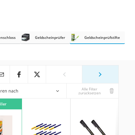
enschloss
Geldscheinprüfer
Geldscheinprüfstifte
Alle Filter
eren nach
zurücksetzen
ller