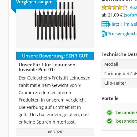
Vergleichssieger
46
ab 21,00 €
(
Sofor
Platz 1 im Ge
Preisvergleic
Technische Deta
Unsere Bewertung:
SEHR GUT
Modell
Unser Fazit für Leinuosen
Invisible Pen-01:
Färbung bei Fal
Der Geldschein-Prüfstift Leinuosen
Clip-Halter
zählt mit einem Gewicht von 9
Gramm zu den leichteren
Vorteile
Produkten in unserem Vergleich.
Die Färbung auf Echtheit ist in
besonders
gelb. Uns hat zudem gefallen, dass
besonders
er keine Spuren hinterlässt.
08/2026