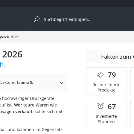
ergleiche nach Kategorie
gleich 2026
h 2026
Fakten zum 
cher
h.
79
k
Lektorin:
Janina S.
Recherchierte
Produkte
rostuhl
e hochwertiger Druckgeräte
67
uf ist.
Wer teure Waren wie
 Kamera
twagen verkauft
, sollte sich mit
Investierte
Stunden
setzbar und kommen im Gegensatz