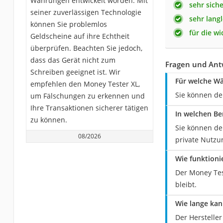
Währungen entwickelt worden. Mit
sehr sich
seiner zuverlässigen Technologie
sehr lang
können Sie problemlos
für die w
Geldscheine auf ihre Echtheit
überprüfen. Beachten Sie jedoch,
dass das Gerät nicht zum
Fragen und Ant
Schreiben geeignet ist. Wir
Für welche Wä
empfehlen den Money Tester XL,
Sie können de
um Fälschungen zu erkennen und
Ihre Transaktionen sicherer tätigen
In welchen Be
zu können.
Sie können de
08/2026
private Nutzu
Wie funktioni
Der Money Tes
bleibt.
Wie lange kan
Der Herstelle