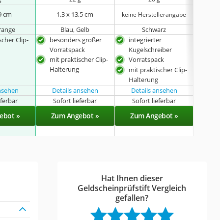
,9 cm
1,3 x 13,5 cm
keine Herstellerangabe
range
Blau, Gelb
Schwarz
scher Clip-
besonders großer
integrierter
bes
Vorratspack
Kugelschreiber
Gew
mit praktischer Clip-
Vorratspack
mit 
Halterung
Hal
mit praktischer Clip-
Halterung
ansehen
Details ansehen
Details ansehen
Det
eferbar
Sofort lieferbar
Sofort lieferbar
Sof
ebot »
Zum Angebot »
Zum Angebot »
Zu
Hat Ihnen dieser
Geldscheinprüfstift Vergleich
gefallen?