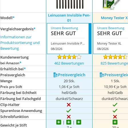
Leinuosen Invisible Pen-
Modell
*
Money Tester X
01
Unsere Bewertung
Unsere Bewertung
Vergleichsergebnis
*
SEHR GUT
SEHR GUT
Informationen zur
Produktsortierung und
Leinuosen Invisible Pen-01
Money Tester XL
Bewertung
08/2026
08/2026
Kundenwertung
*
bei Amazon
462 Bewertungen
825 Bewertung
Erhältlich bei
*
Preis­vergleich
Preis­verglei
Preis­vergleich
Menge
20 Stk.
1 Stk.
Preis pro Stift
1,06 € je Stift
10,99 € je Stift
Färbung bei Echtheit
hell/Gelb
hell/Gelb
Färbung bei Falschgeld
dunkel/Schwarz
dunkel/Schwar
Clip-Halter
Spurenlose Anwendung
Schreibfunktion
Gewicht je Stift
7 g
20 g