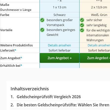
Maße
1 x 13 cm
2 x 13,9 cm
Durchmesser x Länge
Farbe
Schwarz
Weiß, Grün
besonders großer
sehr sicher
Vorratspack
sehr langlebig
besonders geringes
Vorteile
für die wichtigs
Gewicht
internationalen
Währungen
Weitere Produktinfos
Details ansehen
Details ansehe
Lieferzeit
*
Sofort lieferbar
Sofort lieferba
Zum Angebot »
Zum Angebot 
Zum Angebot
*
Erhältlich bei
*
Inhaltsverzeichnis
Geldscheinprüfstift Vergleich 2026
Die besten Geldscheinprüfstifte:
Wählen Sie Ihren 