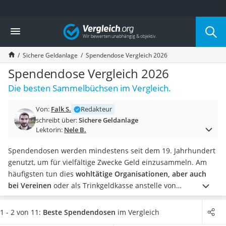
Die beliebtesten Vergleiche nach Kategorie
Vergleich
Finanzen
Silbermünze
Sichere Geldanlage
Spendendose Vergleich 2026
Hardware-Wallet
Wohnmobilversicherung
Spendendose Vergleich 2026
E-Scooter-Versicherung
Die besten Sammelbüchsen im Vergleich.
Münzkapseln
Spardose mit Zählwerk
Von:
Falk S.
Redakteur
Wohnwagenversicherung
schreibt über:
Sichere Geldanlage
Mietkautionskonto
Lektorin:
Nele B.
Oldtimer-Versicherung
Goldbarren 1 g
Spendendosen werden mindestens seit dem 19. Jahrhundert
Pferde-OP-Versicherung
genutzt, um für vielfältige Zwecke Geld einzusammeln. Am
Geräteversicherung
häufigsten tun dies
wohltätige Organisationen, aber auch
Brillenversicherung
bei Vereinen
oder als Trinkgeldkasse anstelle von
Kinderkonto
Geldkassetten
kommen sie häufig zum Einsatz.
Diverse Tests
Krypto-Wallet
im Internet raten zu Sammelbüchsen, die sich nicht sofort
1 - 2 von 11:
Beste Spendendosen
im Vergleich
Hundekrankenversicherung
öffnen lassen, um den Inhalt vor langen Fingern zu schützen.