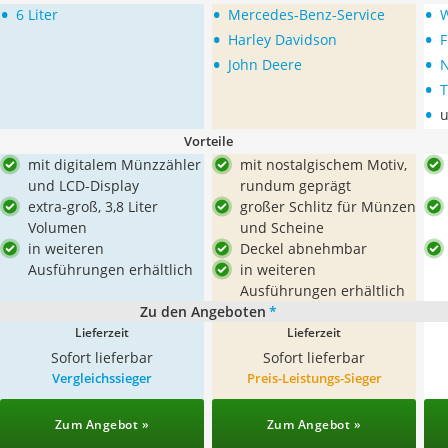
•
•
•
6 Liter
Mercedes-Benz-Service
W
•
•
Harley Davidson
F
•
•
John Deere
N
•
T
•
u
Vorteile
mit digitalem Münzzähler
mit nostalgischem Motiv,
und LCD-Display
rundum geprägt
extra-groß, 3,8 Liter
großer Schlitz für Münzen
Volumen
und Scheine
in weiteren
Deckel abnehmbar
Ausführungen erhältlich
in weiteren
Ausführungen erhältlich
Zu den Angeboten
*
Lieferzeit
Lieferzeit
Sofort lieferbar
Sofort lieferbar
Vergleichssieger
Preis-Leistungs-Sieger
Zum Angebot »
Zum Angebot »