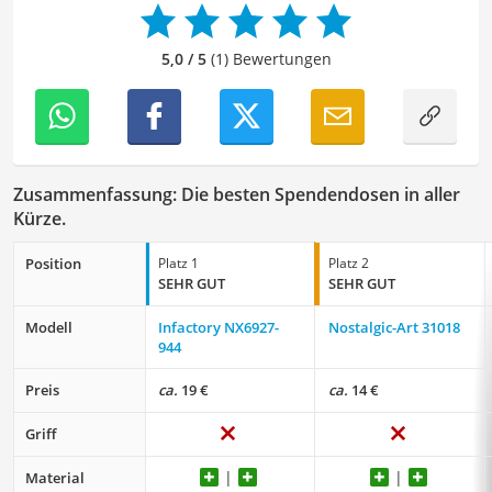
meinem Hintergrund im Bereich Sport und meiner Liebe
zur geschriebenen Sprache trage ich dazu bei, dass
5,0 / 5
(1) Bewertungen
unsere Vergleiche ansprechend, verständlich sowie
fehlerfrei sind.
Zusammenfassung: Die besten Spendendosen in aller
Kürze.
Position
Platz 1
Platz 2
SEHR GUT
SEHR GUT
Modell
Infactory ‎NX6927-
Nostalgic-Art 31018
944
Preis
ca.
19 €
ca.
14 €
Griff
Material