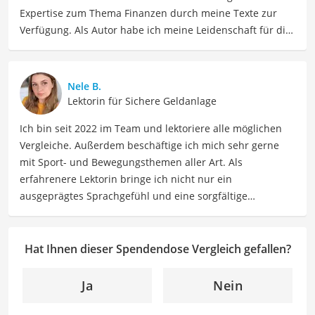
Expertise zum Thema Finanzen durch meine Texte zur
Verfügung. Als Autor habe ich meine Leidenschaft für die
Welt der Zahlen und Märkte kontinuierlich
weiterentwickelt. Dabei konzentriere ich mich darauf,
komplexe Finanzkonzepte sowohl verständlich als auch
Nele B.
zugänglich zu machen, um meinen Leserinnen und
Lektorin für Sichere Geldanlage
Lesern zu helfen, fundierte finanzielle Entscheidungen zu
Ich bin seit 2022 im Team und lektoriere alle möglichen
treffen. Mit einem tiefgreifenden Verständnis für
Vergleiche. Außerdem beschäftige ich mich sehr gerne
Investitionen, Budgetierung sowie Vermögensaufbau
mit Sport- und Bewegungsthemen aller Art. Als
habe ich es mir zur Aufgabe gemacht, Menschen dabei zu
erfahrenere Lektorin bringe ich nicht nur ein
unterstützen, ihre finanziellen Ziele zu verwirklichen und
ausgeprägtes Sprachgefühl und eine sorgfältige
langfristige finanzielle Stabilität zu erreichen.
Arbeitsweise mit, sondern auch mein Interesse an
Der Spendendose-Vergleich ist aus unserer Sicht
sportlichen Aktivitäten. Durch meine Tätigkeit als Lektorin
besonders empfehlenswert für
Spendenwillige
kann ich dazu beitragen, Texte inhaltlich präzise, gut
Hat Ihnen dieser Spendendose Vergleich gefallen?
Menschen
.
strukturiert und sprachlich einwandfrei zu gestalten.
Mein Ziel ist es, unsere Inhalte auf ihre inhaltliche
Ja
Nein
Kohärenz, logische Schlüssigkeit und stilistische Qualität
zu überprüfen sowie gegebenenfalls zu verbessern. Mit