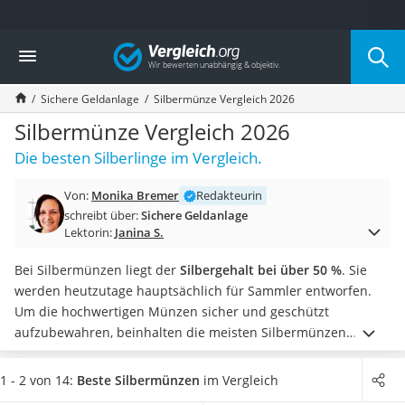
Die beliebtesten Vergleiche nach Kategorie
Vergleich
Finanzen
Silbermünze
Sichere Geldanlage
Silbermünze Vergleich 2026
Hardware-Wallet
Wohnmobilversicherung
Silbermünze Vergleich 2026
E-Scooter-Versicherung
Die besten Silberlinge im Vergleich.
Münzkapseln
Spardose mit Zählwerk
Von:
Monika Bremer
Redakteurin
Wohnwagenversicherung
schreibt über:
Sichere Geldanlage
Mietkautionskonto
Lektorin:
Janina S.
Oldtimer-Versicherung
Goldbarren 1 g
Bei Silbermünzen liegt der
Silbergehalt bei über 50 %
. Sie
Pferde-OP-Versicherung
werden heutzutage hauptsächlich für Sammler entworfen.
Geräteversicherung
Um die hochwertigen Münzen sicher und geschützt
Brillenversicherung
aufzubewahren, beinhalten die meisten Silbermünzen
Kinderkonto
Münzkapseln
im Lieferumfang.
Silbermünzen erhalten Sie
Krypto-Wallet
mit verschiedenen Motiven
und in unterschiedlichen
1 - 2 von 14:
Beste Silbermünzen
im Vergleich
Hundekrankenversicherung
Auflagen. Laut Silbermünzen-Tests im Internet ist vor allem