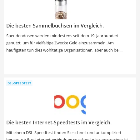
in einer sicheren Kunststoffkapsel aus der Vergleichstabelle, um
Verunreinigungen des Goldes zu vermeiden.
Die besten Sammelbüchsen im Vergleich.
Spendendosen werden mindestens seit dem 19. Jahrhundert
genutzt, um für vielfältige Zwecke Geld einzusammeln. Am
häufigsten tun dies wohltätige Organisationen, aber auch bei
Vereinen oder als Trinkgeldkasse anstelle von Geldkassetten
kommen sie häufig zum Einsatz. Diverse Tests im Internet raten zu
Sammelbüchsen, die sich nicht sofort öffnen lassen, um den Inhalt
vor langen Fingern zu schützen. Wählen Sie jetzt eine Spendendose
DSL-SPEEDTEST
mit Versiegelung aus unserer Vergleichstabelle, wenn viele
Menschen mit der Dose in Berührung kommen.
Die besten Internet-Speedtests im Vergleich.
Mit einem DSL-Speedtest finden Sie schnell und unkompliziert
heraus, ob Ihre Internetverbindung so schnell wie versprochen ist.