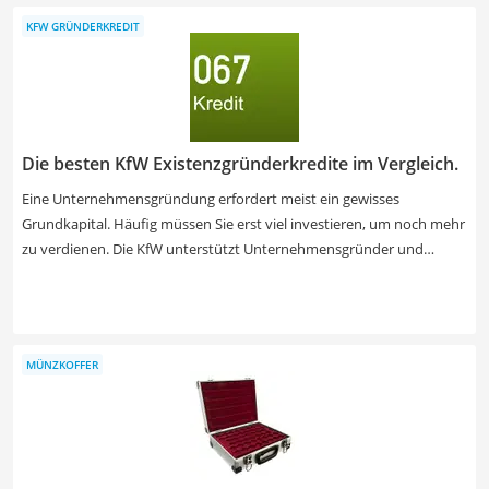
Ihre Freunde oder Familie mit einem etwas anderen Geschenk zu
KFW GRÜNDERKREDIT
überraschen.
Die besten KfW Existenzgründerkredite im Vergleich.
Eine Unternehmensgründung erfordert meist ein gewisses
Grundkapital. Häufig müssen Sie erst viel investieren, um noch mehr
zu verdienen. Die KfW unterstützt Unternehmensgründer und
vergibt unter gewissen Umständen zinsgünstige Darlehen. Bei Ihrer
Beantragung haben Sie die Wahl zwischen Startgeldern, universellen
Gründerkrediten und Fördermitteln. Finanziell werden Sie bei
Genehmigung mit Darlehen bis zu 100.000 EUR oder im Falle der
MÜNZKOFFER
Fördermittel sogar mit bis zu 25 Mio. EUR unterstützt. Erfahren Sie
mehr über die Bedingungen und Vorteile der verschiedenen
Gründerkredite in unserer Test- bzw. Vergleichstabelle und finden
Sie jetzt das für Ihre Unternehmensgründung passende Programm.