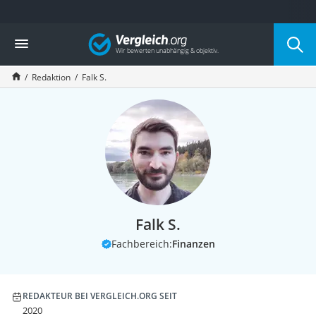
Die beliebtesten Vergleiche nach Kategorie
Vergleich
Service
Redaktion
Falk S.
Falk S.
Fachbereich:
Finanzen
REDAKTEUR BEI VERGLEICH.ORG SEIT
2020