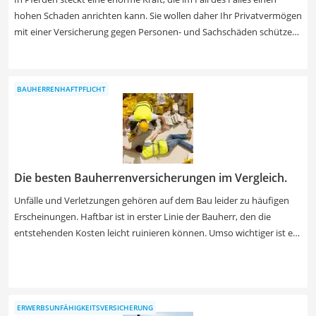
hohen Schaden anrichten kann. Sie wollen daher Ihr Privatvermögen
mit einer Versicherung gegen Personen- und Sachschäden schützen.
Achten Sie auf eine Deckungssumme von gleich mehreren Millionen
Euro. Die Beiträge sind gar nicht so hoch, wenn Sie einige Punkte
berücksichtigen. Wählen Sie z.B. eine jährliche Zahlungsweise in
BAUHERRENHAFTPFLICHT
Kombination mit einer Selbstbeteiligung im Schadensfall.
Verschaffen Sie sich einen ersten Überblick zu Tarifen, bei dem
teilnehmende Gesellschaften gelistet werden. Ein Service der
Finanzen.de GmbH.
Die besten Bauherrenversicherungen im Vergleich.
Unfälle und Verletzungen gehören auf dem Bau leider zu häufigen
Erscheinungen. Haftbar ist in erster Linie der Bauherr, den die
entstehenden Kosten leicht ruinieren können. Umso wichtiger ist es
also, dass Sie sich entsprechend absichern. Neubau? Sanierung?
Denkmalschutz? In unserem Tarifvergleich finden Sie den besten
Anbieter für Ihre Art von Bauvorhaben. Darunter sind auch viele, die
in der Vergangenheit in Tests überzeugend abgeschnitten haben.
ERWERBSUNFÄHIGKEITSVERSICHERUNG
Der Service wird Ihnen von der Mr-Money Makler-Bund GmbH und