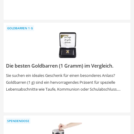
umfassenden Schutz im Schadensfall. Laut diversen Tests im
Internet greifen Sie bei Unfällen, Beschädigungen durch
Umwelteinflüsse und im Falle eines Diebstahls. Wählen Sie jetzt aus
unserer Vergleichstabelle eine günstige Oldtimer-Versicherung mit
GOLDBARREN 1 G
einem umfassenden Schutz, um Ihr Fahrzeug bestmöglich zu
schützen.
Die besten Goldbarren (1 Gramm) im Vergleich.
Sie suchen ein ideales Geschenk für einen besonderes Anlass?
Goldbarren (1 g) sind ein hervorragendes Präsent für spezielle
Lebensabschnitte wie Taufe, Kommunion oder Schulabschluss.
Schließlich schenken Sie mit einem Goldbarren nicht nur den reinen
Wert, sondern eine Wertanlage. Der überschaubare Wert eines 1-g-
Barren macht das Geschenk auch für Privatpersonen erschwinglich.
Wie verschiedene Online-Tests zeigen, weisen die meisten Barren
SPENDENDOSE
einen Feingehalt von 999,9 auf. Mit einer Feinwaage können Sie das
genaue Gewicht überprüfen. Wählen Sie jetzt einen Goldbarren (1 g)