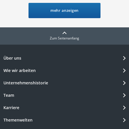
Versicherungswert berechnet wird. Verschaffen Sie sich einen ersten
Überblick zu Tarifen, bei dem teilnehmende Gesellschaften gelistet
mehr anzeigen
werden. Ein Service der Finanzen.de GmbH.
Zum Seitenanfang
Über uns
Wie wir arbeiten
Unternehmenshistorie
Team
Karriere
Themenwelten