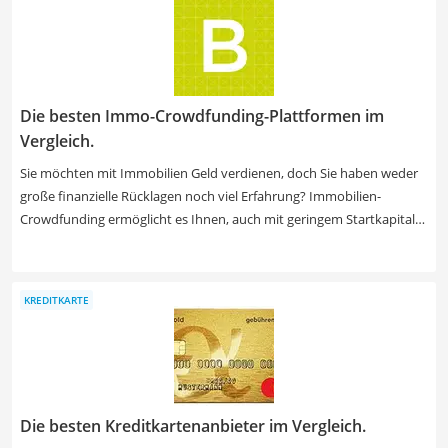
Faktoren wie bspw. Wohnfläche, Bauzeit oder Bauartklasse an.
Die besten Immo-Crowdfunding-Plattformen im
Vergleich.
Sie möchten mit Immobilien Geld verdienen, doch Sie haben weder
große finanzielle Rücklagen noch viel Erfahrung? Immobilien-
Crowdfunding ermöglicht es Ihnen, auch mit geringem Startkapital
in Immobilienprojekte zu investieren. Diverse Tests bestätigen, dass
diese Anlagemöglichkeit höhere Renditen bietet als klassische
Geldanlagen, jedoch auch risikoreicher ist. Wählen Sie jetzt aus
KREDITKARTE
unserer Vergleichstabelle die besten Crowdfunding-Immobilien-
Plattformen mit niedrigen Mindestinvestments, um sicher und
effizient in den Immobilienmarkt zu investieren.
Die besten Kreditkartenanbieter im Vergleich.