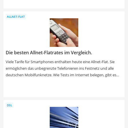
können Sie die Münzen laut gängigen Online-Tests geschützt
aufbewahren und ansprechend präsentieren. Wählen Sie jetzt aus
ALLNET-FLAT
unserer Produkttabelle eine Münzbox aus edlem Holz, um die
Wertstücke darin angemessen präsentieren zu können.
Die besten Allnet-Flatrates im Vergleich.
Viele Tarife für Smartphones enthalten heute eine Allnet-Flat. Sie
ermöglichen das unbegrenzte Telefonieren ins Festnetz und alle
deutschen Mobilfunknetze. Wie Tests im Internet belegen, gibt es
aber dennoch viele Unterschiede zwischen den verschiedenen
Allnet-Flat-Tarifen. Wichtige Kriterien sind die
Internetgeschwindigkeit und das inbegriffene Datenvolumen.
Wählen Sie jetzt den günstigsten Tarif, der alle Ihre Ansprüche erfüllt
DSL
und ausreichend Internet-Traffic im Monat für Sie bereithält.