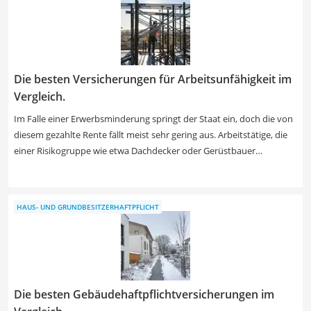
ihren Beauftragten zur Verfügung bereitgestellt.
Die besten Versicherungen für Arbeitsunfähigkeit im
Vergleich.
Im Falle einer Erwerbsminderung springt der Staat ein, doch die von
diesem gezahlte Rente fällt meist sehr gering aus. Arbeitstätige, die
einer Risikogruppe wie etwa Dachdecker oder Gerüstbauer
angehören, sollten sich entsprechend privat absichern. Auch
Selbstständige und Künstler können später auf eine solche
Versicherung angewiesen sein. Holen Sie sich jetzt ein Angebot ein,
HAUS- UND GRUNDBESITZERHAFTPFLICHT
das zu Ihren Anforderungen passt - stellen Sie eine kostenlose
Anfrage. Ein Service der Finanzen.de GmbH.
Die besten Gebäudehaftpflichtversicherungen im