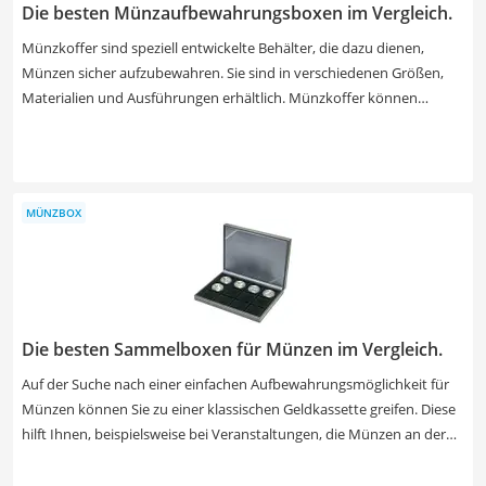
Die besten Münzaufbewahrungsboxen im Vergleich.
Münzkoffer sind speziell entwickelte Behälter, die dazu dienen,
Münzen sicher aufzubewahren. Sie sind in verschiedenen Größen,
Materialien und Ausführungen erhältlich. Münzkoffer können
Einsätze oder Tableaus enthalten, um die Münzen organisiert und
geschützt zu halten. Unser Test verdeutlicht, dass Münzhüllen auch
für die Organisation der Münzen genutzt werden können. Wählen
Sie jetzt aus unserer Produkttabelle einen Münzkoffer mit einem
MÜNZBOX
besonders robusten Material, um Ihre Münzsammlung bestmöglich
zu schützen.
Die besten Sammelboxen für Münzen im Vergleich.
Auf der Suche nach einer einfachen Aufbewahrungsmöglichkeit für
Münzen können Sie zu einer klassischen Geldkassette greifen. Diese
hilft Ihnen, beispielsweise bei Veranstaltungen, die Münzen an der
Kasse übersichtlich zu ordnen. Für besondere Münzen mit
historischem Wert ist indes eine spezielle Münzbox sinnvoll. In dieser