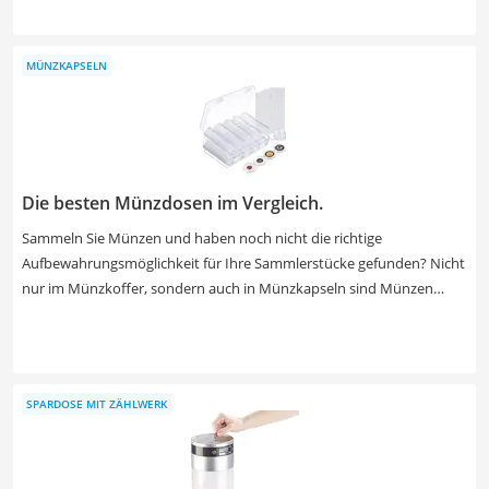
Stick zur erhöhten Sicherung nutzen. Wählen Sie jetzt aus unserer
Vergleichstabelle eine Hardware-Wallet, welche neben Bitcoin auch
weitere Altcoins unterstützt, um vielseitig Geld ansparen zu können.
MÜNZKAPSELN
Die besten Münzdosen im Vergleich.
Sammeln Sie Münzen und haben noch nicht die richtige
Aufbewahrungsmöglichkeit für Ihre Sammlerstücke gefunden? Nicht
nur im Münzkoffer, sondern auch in Münzkapseln sind Münzen
bestens geschützt und können sicher transportiert werden. Laut
Online-Tests gibt es die Schutzhüllen für Münzen in
unterschiedlichen Größen, wobei immer beide Seiten betrachtet
werden können. Wählen Sie jetzt Münzkapseln aus unserer
SPARDOSE MIT ZÄHLWERK
Vergleichstabelle, die Platz für besonders viele Münzen bieten oder
eine praktische Aufbewahrungsbox für mehr Ordnung besitzen.