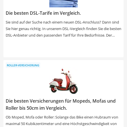
Die besten DSL-Tarife im Vergleich.
Sie sind auf der Suche nach einem neuen DSL-Anschluss? Dann sind
Sie hier genau richtig. In unserem DSL-Vergleich finden Sie die besten
DSL-Anbieter und den passenden Tarif für Ihre Bedürfnisse. Der
größte Unterschied zwischen den DSL-Angeboten zeigt sich im
Speed-Test. Vielsurfer und Download-Könige greifen zur schnellen
VDSL-Leitung mit über 50 MBit/s, für Otto-Normal-Verbraucher
reicht eine Leitung mit 16 MBit/s. Vorsicht beim Vertrag ohne
ROLLER-VERSICHERUNG
Laufzeit - hier lauern oft versteckte Kosten. Erfahren Sie in unserem
folgenden DSL-Vergleich, worauf Sie beim Kauf noch achten sollten,
und finden Sie Ihren persönlichen Favoriten!
Die besten Versicherungen für Mopeds, Mofas und
Roller bis 50cm im Vergleich.
Ob Moped, Mofa oder Roller: Solange das Bike einen Hubraum von
maximal 50 Kubikzentimeter und eine Höchstgeschwindigkeit von