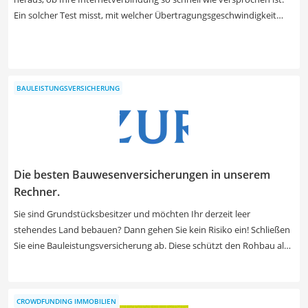
Ein solcher Test misst, mit welcher Übertragungsgeschwindigkeit
Dateien heruntergeladen beziehungsweise ins Internet hochgeladen
werden. Dabei können selbst in den wenigen Sekunden
Schwankungen auftreten. Wählen Sie einen Speedtest mit Anzeige
der Maximal- und Durchschnittswerte aus unserer Vergleichstabelle,
BAULEISTUNGSVERSICHERUNG
um auch den gemessenen Höchstwert zu erfahren.
Die besten Bauwesenversicherungen in unserem
Rechner.
Sie sind Grundstücksbesitzer und möchten Ihr derzeit leer
stehendes Land bebauen? Dann gehen Sie kein Risiko ein! Schließen
Sie eine Bauleistungsversicherung ab. Diese schützt den Rohbau als
auch die Materialien der Baustelle vor Beschädigungen durch Sturm,
Vandalismus oder Diebstahl. Zu welchen Konditionen Sie eine solche
Police abschließen können? Das kommt auf unterschiedliche
CROWDFUNDING IMMOBILIEN