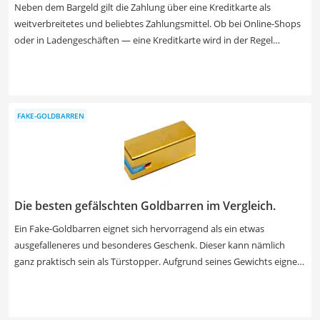
Neben dem Bargeld gilt die Zahlung über eine Kreditkarte als
weitverbreitetes und beliebtes Zahlungsmittel. Ob bei Online-Shops
oder in Ladengeschäften — eine Kreditkarte wird in der Regel
weltweit akzeptiert und ermöglicht Ihnen ein bargeldloses Bezahlen.
Wie diverse Online-Tests zeigen, fallen je nach Karte jedoch
verschiedene Gebühren an. Wählen Sie jetzt aus unserer
Vergleichstabelle eine kostenlose Kreditkarte, mit der weltweit
FAKE-GOLDBARREN
gebührenfreie Bargeldabhebungen möglich sind.
Die besten gefälschten Goldbarren im Vergleich.
Ein Fake-Goldbarren eignet sich hervorragend als ein etwas
ausgefalleneres und besonderes Geschenk. Dieser kann nämlich
ganz praktisch sein als Türstopper. Aufgrund seines Gewichts eignet
er sich laut diversen Tests aus dem Internet gut, um Türen beim
Durchlüften offenzulassen. Wählen Sie jetzt aus unserer
Vergleichstabelle einen Fake-Goldbarren mit hohem Gewicht, um