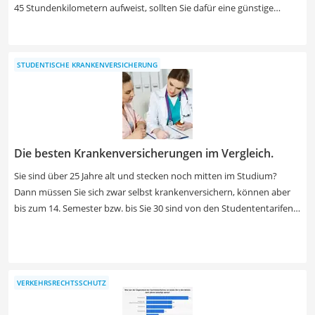
45 Stundenkilometern aufweist, sollten Sie dafür eine günstige
Roller-Versicherung abschließen. Beachten Sie, dass sich die Verträge
nicht nur in der Höhe des jährlichen Beitrags zur haftpflicht oder
Teilkasko unterscheiden. Achten Sie in unserer Test- bzw.
STUDENTISCHE KRANKENVERSICHERUNG
Vergleichstabelle jetzt auch darauf, ob das Gefährt etwa gegen
Marderbisse abgesichert ist. Der Service wird Ihnen zur Verfügung
gestellt von der Check24 GmbH und ihren Beauftragten.
Die besten Krankenversicherungen im Vergleich.
Sie sind über 25 Jahre alt und stecken noch mitten im Studium?
Dann müssen Sie sich zwar selbst krankenversichern, können aber
bis zum 14. Semester bzw. bis Sie 30 sind von den Studententarifen
der Krankenkassen profitieren. Während der preisliche Unterschied
minimal ist, sollten Sie bei der Auswahl Ihrer Krankenkasse vielmehr
auf die Zusatzleistungen (z.B. Vorsorgeuntersuchungen und andere
Tests) achten. Verschaffen Sie sich einen ersten Überblick zu Tarifen,
VERKEHRSRECHTSSCHUTZ
bei dem teilnehmende Gesellschaften gelistet werden. Ein Service
der Finanzen.de GmbH.