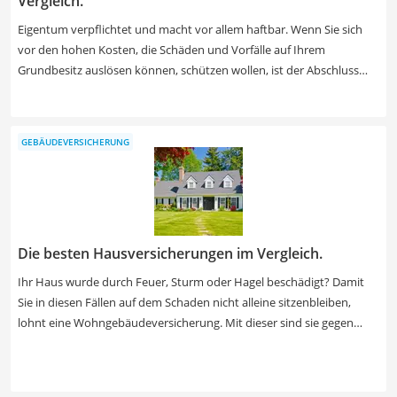
Vergleich.
Eigentum verpflichtet und macht vor allem haftbar. Wenn Sie sich
vor den hohen Kosten, die Schäden und Vorfälle auf Ihrem
Grundbesitz auslösen können, schützen wollen, ist der Abschluss
einer freiwilligen Haus- und Grundbesitzerhaftpflicht ein schlauer
Schritt. Die Beiträge der verschiedenen Anbieter halten sich in
Grenzen und lassen sich auf Ihre Mieter umlegen. Die Höhe der
GEBÄUDEVERSICHERUNG
Beiträge ist abhängig von verschiedenen Faktoren wie z.B. der
Eigentumsart, Laufzeit und Schäden im Vorfeld. Finden Sie in
unserem Beitrags-Rechner den für Sie idealen Anbieter – ein Service
der Mr-Money Makler-Bund GmbH und ihrer Beauftragten.
Die besten Hausversicherungen im Vergleich.
Ihr Haus wurde durch Feuer, Sturm oder Hagel beschädigt? Damit
Sie in diesen Fällen auf dem Schaden nicht alleine sitzenbleiben,
lohnt eine Wohngebäudeversicherung. Mit dieser sind sie gegen
Schäden am Gebäude, die durch Brand und andere Naturgewalten
entstehen, versichert. In unserem Ratgeber erfahren Sie, wann eine
zusätzliche Elementarschadenversicherung sinnvoll ist und wie der