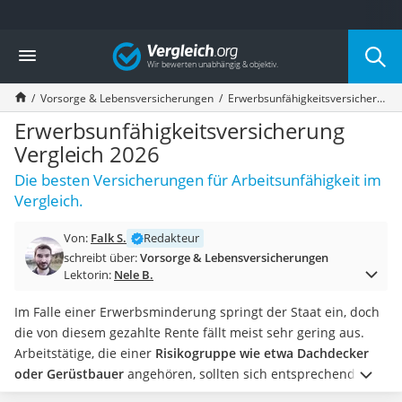
Die beliebtesten Vergleiche nach Kategorie
Vergleich
Finanzen
Silbermünze
Vorsorge & Lebensversicherungen
Erwerbsunfähigkeitsversicherung Vergleich 2026
Hardware-Wallet
Wohnmobilversicherung
Erwerbsunfähigkeitsversicherung
E-Scooter-Versicherung
Vergleich 2026
Münzkapseln
Die besten Versicherungen für Arbeitsunfähigkeit im
Spardose mit Zählwerk
Vergleich.
Wohnwagenversicherung
Mietkautionskonto
Von:
Falk S.
Redakteur
Oldtimer-Versicherung
schreibt über:
Vorsorge & Lebensversicherungen
Goldbarren 1 g
Lektorin:
Nele B.
Pferde-OP-Versicherung
Geräteversicherung
Im Falle einer Erwerbsminderung springt der Staat ein, doch
Brillenversicherung
die von diesem gezahlte Rente fällt meist sehr gering aus.
Kinderkonto
Arbeitstätige, die einer
Risikogruppe wie etwa Dachdecker
Krypto-Wallet
oder Gerüstbauer
angehören, sollten sich entsprechend
Hundekrankenversicherung
privat absichern. Auch
Selbstständige und Künstler
können