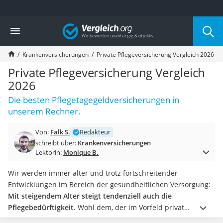
Die beliebtesten Vergleiche nach Kategorie
Vergleich
Finanzen
Silbermünze
Krankenversicherungen
Private Pflegeversicherung Vergleich 2026
Hardware-Wallet
Wohnmobilversicherung
Private Pflegeversicherung Vergleich
E-Scooter-Versicherung
2026
Münzkapseln
Die besten Pflegetagegeldversicherungen in
Spardose mit Zählwerk
unserem Rechner.
Wohnwagenversicherung
Mietkautionskonto
Von:
Falk S.
Redakteur
Oldtimer-Versicherung
schreibt über:
Krankenversicherungen
Goldbarren 1 g
Lektorin:
Monique B.
Pferde-OP-Versicherung
Geräteversicherung
Wir werden immer älter und trotz fortschreitender
Brillenversicherung
Entwicklungen im Bereich der gesundheitlichen Versorgung:
Kinderkonto
Mit steigendem Alter steigt tendenziell auch die
Krypto-Wallet
Pflegebedürftigkeit
. Wohl dem, der im Vorfeld privat
Hundekrankenversicherung
vorgesorgt hat.
Welche die beste private Pflegeversicherung