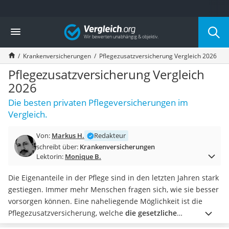
Die beliebtesten Vergleiche nach Kategorie
Vergleich
Finanzen
Silbermünze
Krankenversicherungen
Pflegezusatzversicherung Vergleich 2026
Hardware-Wallet
Wohnmobilversicherung
Pflegezusatzversicherung Vergleich
E-Scooter-Versicherung
2026
Münzkapseln
Die besten privaten Pflegeversicherungen im
Spardose mit Zählwerk
Vergleich.
Wohnwagenversicherung
Mietkautionskonto
Von:
Markus H.
Redakteur
Oldtimer-Versicherung
schreibt über:
Krankenversicherungen
Goldbarren 1 g
Lektorin:
Monique B.
Pferde-OP-Versicherung
Geräteversicherung
Die Eigenanteile in der Pflege sind in den letzten Jahren stark
Brillenversicherung
gestiegen. Immer mehr Menschen fragen sich, wie sie besser
Kinderkonto
vorsorgen können. Eine naheliegende Möglichkeit ist die
Krypto-Wallet
Pflegezusatzversicherung, welche
die gesetzliche
Hundekrankenversicherung
Absicherung spürbar ergänzen kann.
Laut diversen Tests