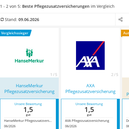
Spendendose
sollte sich eine solche Versicherung durch keinerlei
1 - 2 von 5:
Beste Pflegezusatzversicherungen
im Vergleich
Motorradversicherung
Wartezeiten sowie einen dynamischen Tarif auszeichnen.
Zahnzusatzversicherungen
Dieser ermöglicht eine kontinuierliche Erhöhung der
Stand:
09.06.2026
Katzen-Krankenversicherung
Leistungen.
In unserer Vergleichstabelle finden Sie eine
Service
Reihe von Anbietern mit wichtigen Kriterien wie
Vergleichssieger
Aut
Leistungsangebot und Geltungsbereich
anschaulich
gegenübergestellt.
1 / 5
2 / 5
HanseMerkur
AXA
Pflegezusatzversicherung
Pflegezusatzversicherung
P
Unsere Bewertung
Unsere Bewertung
1,5
1,5
gut
gut
HanseMerkur Pflegezusatzversicherung
AXA Pflegezusatzversicherung
06/2026
06/2026
0