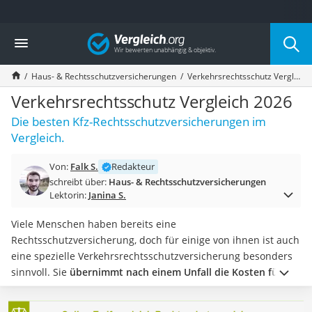
Die beliebtesten Vergleiche nach Kategorie
Vergleich
Finanzen
Silbermünze
Haus- & Rechtsschutzversicherungen
Verkehrsrechtsschutz Vergleich 2026
Hardware-Wallet
Wohnmobilversicherung
Verkehrsrechtsschutz Vergleich 2026
E-Scooter-Versicherung
Die besten Kfz-Rechtsschutzversicherungen im
Münzkapseln
Vergleich.
Spardose mit Zählwerk
Wohnwagenversicherung
Von:
Falk S.
Redakteur
Mietkautionskonto
schreibt über:
Haus- & Rechtsschutzversicherungen
Oldtimer-Versicherung
Lektorin:
Janina S.
Goldbarren 1 g
Pferde-OP-Versicherung
Viele Menschen haben bereits eine
Geräteversicherung
Rechtsschutzversicherung, doch für einige von ihnen ist auch
Brillenversicherung
eine spezielle Verkehrsrechtsschutzversicherung besonders
Kinderkonto
sinnvoll. Sie
übernimmt nach einem Unfall die Kosten für
Krypto-Wallet
Ihren Anwalt, eventuelle Gutachter, das Gericht und sogar
Hundekrankenversicherung
die Kosten der Gegenseite
, falls Sie den Fall verlieren.