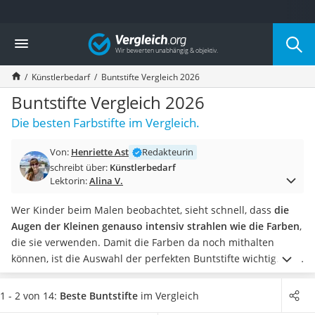
Die beliebtesten Vergleiche nach Kategorie
Vergleich
Freizeit & Sport
Gartentrampolin
Künstlerbedarf
Buntstifte Vergleich 2026
Trampolin
Metalldetektor
Buntstifte Vergleich 2026
Eufab-Fahrradträger
Die besten Farbstifte im Vergleich.
Trampolin 366 cm
Fahrradschloss
Von:
Henriette Ast
Redakteurin
Aluminium-Koffer
schreibt über:
Künstlerbedarf
Futterboot
Lektorin:
Alina V.
Air Bike
E-Bike-Dreirad
Wer Kinder beim Malen beobachtet, sieht schnell, dass
die
Trekkingschuhe Herren
Augen der Kleinen genauso intensiv strahlen wie die Farben
,
Reisetasche mit Rollen
die sie verwenden. Damit die Farben da noch mithalten
Klimmzugstation
können, ist die Auswahl der perfekten Buntstifte wichtig.
Soll
Koffer
sich Ihr Kind variantenreich austoben, empfehlen wir Stifte,
Nachtsichtgerät
die
nicht nur zum Malen, sondern auch zum Ausmalen oder
1 - 2 von 14:
Beste Buntstifte
im Vergleich
Faltschloss
gar zum Aquarelle zeichnen geeignet
sind. Sie möchten