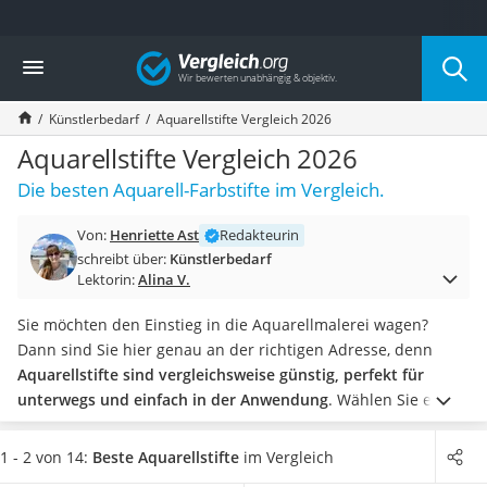
Die beliebtesten Vergleiche nach Kategorie
Vergleich
Freizeit & Sport
Gartentrampolin
Künstlerbedarf
Aquarellstifte Vergleich 2026
Trampolin
Metalldetektor
Aquarellstifte Vergleich 2026
Eufab-Fahrradträger
Die besten Aquarell-Farbstifte im Vergleich.
Trampolin 366 cm
Fahrradschloss
Von:
Henriette Ast
Redakteurin
Aluminium-Koffer
schreibt über:
Künstlerbedarf
Futterboot
Lektorin:
Alina V.
Air Bike
E-Bike-Dreirad
Sie möchten den Einstieg in die Aquarellmalerei wagen?
Trekkingschuhe Herren
Dann sind Sie hier genau an der richtigen Adresse, denn
Reisetasche mit Rollen
Aquarellstifte sind vergleichsweise günstig, perfekt für
Klimmzugstation
unterwegs und einfach in der Anwendung
. Wählen Sie ein
Koffer
Set für sich, sind vor allem eine weiche Mine und eine hohe
Nachtsichtgerät
Deckkraft entscheidend.
Möchten Sie ein
Aquarellstifte-Set
1 - 2 von 14:
Beste Aquarellstifte
im Vergleich
Faltschloss
für Kinder kaufen
, kommt es vor allem auf die