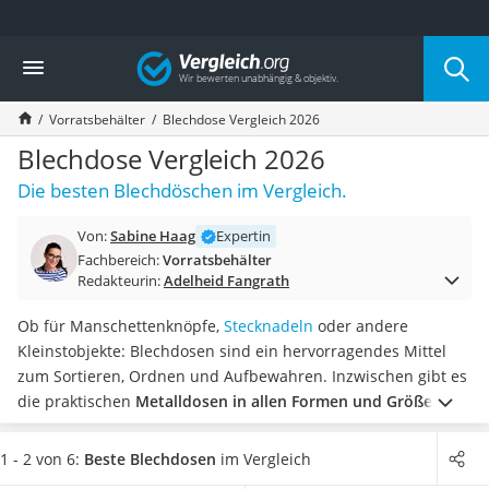
Die beliebtesten Vergleiche nach Kategorie
Vergleich
Haushalt
Wassersprudler
Vorratsbehälter
Blechdose Vergleich 2026
Zentralstaubsauger
Brotbackautomat
Blechdose Vergleich 2026
Wischroboter
Die besten Blechdöschen im Vergleich.
Wäschespinne
Industriestaubsauger
Von:
Sabine Haag
Expertin
Spülmaschinentabs
Fachbereich:
Vorratsbehälter
Akku-Staubsauger
Redakteurin:
Adelheid Fangrath
Eierkocher
AEG-Waschmaschine
Ob für Manschettenknöpfe,
Stecknadeln
oder andere
Saug-Wisch-Roboter
Kleinstobjekte: Blechdosen sind ein hervorragendes Mittel
Handstaubsauger
zum Sortieren, Ordnen und Aufbewahren. Inzwischen gibt es
Milchaufschäumer
die praktischen
Metalldosen in allen Formen und Größen
Kondenstrockner
sowie im modernen Design
.
Wenn Sie Lebensmittel wie
Reiskocher
Kekse oder Süßigkeiten aufbewahren möchten, raten
1 - 2 von 6:
Beste Blechdosen
im Vergleich
Heißwasserspender
Blechdosen-Tests im Internet
auf die lebensmittelechte