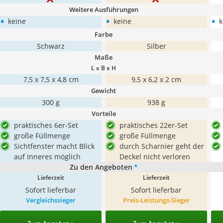
Weitere Ausführungen
•
•
•
keine
keine
k
Farbe
Schwarz
Silber
Maße
L x B x H
7,5 x 7,5 x 4,8 cm
9,5 x 6,2 x 2 cm
Gewicht
300 g
938 g
Vorteile
praktisches 6er-Set
praktisches 22er-Set
große Füllmenge
große Füllmenge
Sichtfenster macht Blick
durch Scharnier geht der
auf Inneres möglich
Deckel nicht verloren
Zu den Angeboten
*
Lieferzeit
Lieferzeit
Sofort lieferbar
Sofort lieferbar
Vergleichssieger
Preis-Leistungs-Sieger