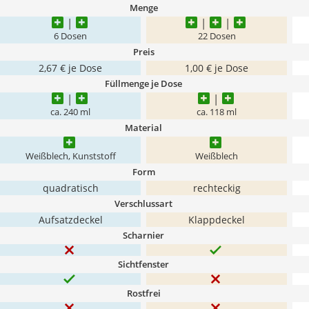
Menge
6 Dosen
22 Dosen
Preis
2,67 € je Dose
1,00 € je Dose
Füllmenge je Dose
ca. 240 ml
ca. 118 ml
Material
Weißblech, Kunststoff
Weißblech
Form
quadratisch
rechteckig
Verschlussart
Aufsatzdeckel
Klappdeckel
Scharnier
Sichtfenster
Rostfrei