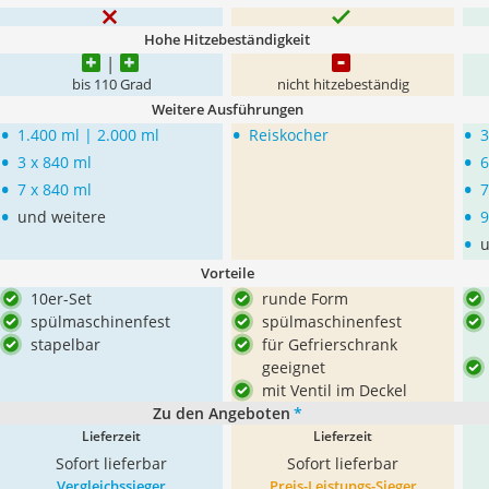
Hohe Hitzebeständigkeit
bis 110 Grad
nicht hitzebeständig
Weitere Ausführungen
•
•
•
1.400 ml | 2.000 ml
Reiskocher
3
•
•
3 x 840 ml
6
•
•
7 x 840 ml
7
•
•
und weitere
9
•
u
Vorteile
10er-Set
runde Form
spülmaschinenfest
spülmaschinenfest
stapelbar
für Gefrierschrank
geeignet
mit Ventil im Deckel
Zu den Angeboten
*
Lieferzeit
Lieferzeit
Sofort lieferbar
Sofort lieferbar
Vergleichssieger
Preis-Leistungs-Sieger