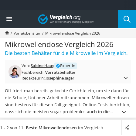
Die beliebtesten Vergleiche nach Kategorie
Vergleich
Haushalt
Wassersprudler
Vorratsbehälter
Mikrowellendose Vergleich 2026
Zentralstaubsauger
Brotbackautomat
Mikrowellendose Vergleich 2026
Wischroboter
Die besten Behälter für die Mikrowelle im Vergleich.
Wäschespinne
Industriestaubsauger
Von:
Sabine Haag
Expertin
Spülmaschinentabs
Fachbereich:
Vorratsbehälter
Akku-Staubsauger
Redakteurin:
Josephine Jäger
Eierkocher
AEG-Waschmaschine
Oft friert man bereits gekochte Gerichte ein, um sie dann für
Saug-Wisch-Roboter
die Schule, Uni oder Arbeit mitzunehmen. Mikrowellendosen
Handstaubsauger
sind bestens für diesen Fall geeignet. Online-Tests berichten,
Milchaufschäumer
dass sich die meisten sogar problemlos
auch in die
Kondenstrockner
Spülmaschine oder den Backofen
geben lassen. Manche
Reiskocher
dieser Dosen sind mit einem Ventil ausgestattet, sodass der
1 - 2 von 11:
Beste Mikrowellendosen
im Vergleich
Heißwasserspender
Behälter wie ein kleiner
Dampfgarer
funktioniert.
Wählen Sie