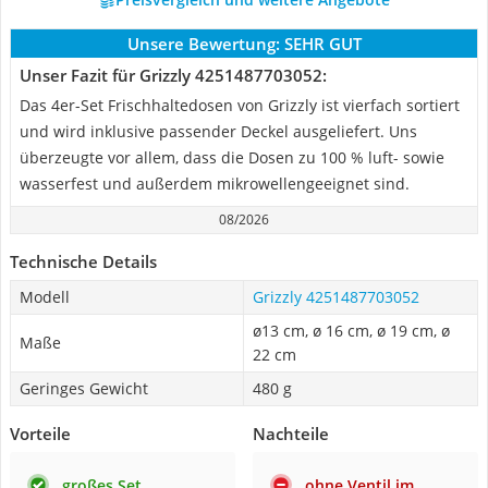
Unsere Bewertung:
SEHR GUT
Unser Fazit für Grizzly 4251487703052:
Das 4er-Set Frischhaltedosen von Grizzly ist vierfach sortiert
und wird inklusive passender Deckel ausgeliefert. Uns
überzeugte vor allem, dass die Dosen zu 100 % luft- sowie
wasserfest und außerdem mikrowellengeeignet sind.
08/2026
Technische Details
Modell
Grizzly 4251487703052
ø13 cm, ø 16 cm, ø 19 cm, ø
Maße
22 cm
Geringes Gewicht
480 g
Vorteile
Nachteile
großes Set
ohne Ventil im