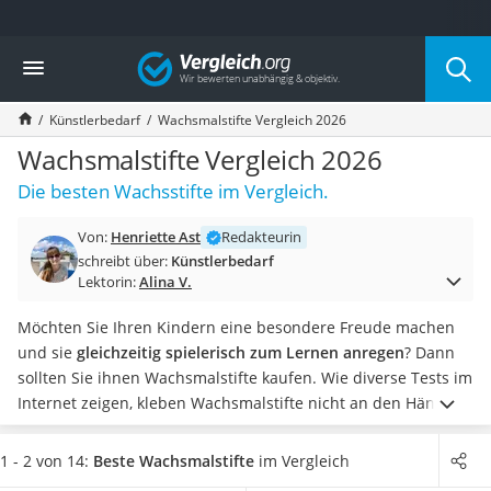
Die beliebtesten Vergleiche nach Kategorie
Vergleich
Freizeit & Sport
Gartentrampolin
Künstlerbedarf
Wachsmalstifte Vergleich 2026
Trampolin
Metalldetektor
Wachsmalstifte Vergleich 2026
Eufab-Fahrradträger
Die besten Wachsstifte im Vergleich.
Trampolin 366 cm
Fahrradschloss
Von:
Henriette Ast
Redakteurin
Aluminium-Koffer
schreibt über:
Künstlerbedarf
Futterboot
Lektorin:
Alina V.
Air Bike
E-Bike-Dreirad
Möchten Sie Ihren Kindern eine besondere Freude machen
Trekkingschuhe Herren
und sie
gleichzeitig spielerisch zum Lernen anregen
? Dann
Reisetasche mit Rollen
sollten Sie ihnen Wachsmalstifte kaufen. Wie diverse Tests im
Klimmzugstation
Internet zeigen, kleben Wachsmalstifte nicht an den Händen
Koffer
und bringen
sattere Farben als normale Buntstifte zu
Nachtsichtgerät
Papier
.
Sofern sich Ihr Kind mit den Wachsmalstiften auf
1 - 2 von 14:
Beste Wachsmalstifte
im Vergleich
Faltschloss
vielseitige Weise verwirklichen soll, empfehlen wir Ihnen