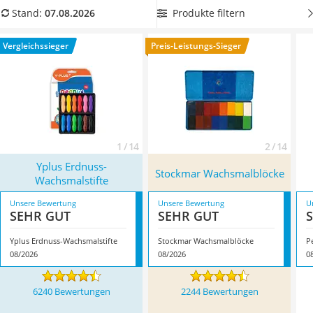
Handgepäck-Koffer
multifunktionale Stifte, die sich auch
als stapelbares
Produkte filtern
Stand:
07.08.2026
Vibrationsplatte
Spielzeug eignen
. Finden Sie anhand unserer
Wanderschuhe Herren
Vergleichstabelle ebenfalls heraus, welche Wachsmalstifte
Vergleichssieger
Preis-Leistungs-Sieger
Sicherheitsweste Reiten
sich für Sie zum professionellen Malen eignen! Überzeugt hat
Service
uns hier im August 2026 besonders das Modell
Yplus
Erdnuss-Wachsmalstifte
*
mit seinen Eigenschaften.
1 / 14
2 / 14
Yplus Erdnuss-
Stockmar Wachsmalblöcke
Wachsmalstifte
Unsere Bewertung
Unsere Bewertung
U
SEHR GUT
SEHR GUT
Yplus Erdnuss-Wachsmalstifte
Stockmar Wachsmalblöcke
P
08/2026
08/2026
0
6240 Bewertungen
2244 Bewertungen