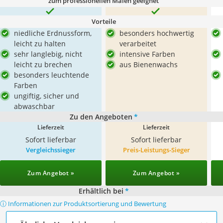
zum professionellen Malen geeignet
Vorteile
niedliche Erdnussform,
besonders hochwertig
leicht zu halten
verarbeitet
sehr langlebig, nicht
intensive Farben
leicht zu brechen
aus Bienenwachs
besonders leuchtende
Farben
ungiftig, sicher und
abwaschbar
Zu den Angeboten
*
Lieferzeit
Lieferzeit
Sofort lieferbar
Sofort lieferbar
Vergleichssieger
Preis-Leistungs-Sieger
Zum Angebot »
Zum Angebot »
Erhältlich bei
*
ⓘ Informationen zur Produktsortierung und Bewertung