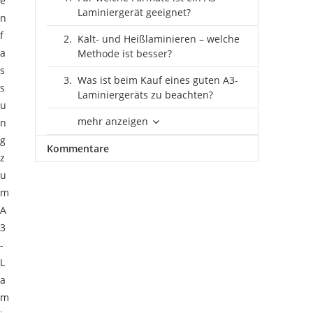
e
Laminiergerät geeignet?
n
f
Kalt- und Heißlaminieren – welche
a
Methode ist besser?
s
Was ist beim Kauf eines guten A3-
s
Laminiergeräts zu beachten?
u
mehr anzeigen
n
g
Kommentare
z
u
m
A
3
-
L
a
m