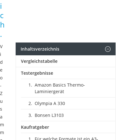
i
c
h
.
V
Inhaltsverzeichnis
i
Vergleichstabelle
d
e
Testergebnisse
o
Amazon Basics Thermo-
-
Laminiergerät
Z
u
Olympia A 330
s
Bonsen L3103
a
m
Kaufratgeber
m
Für welche Formate ist ein A3-