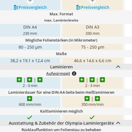
mehr anzeigen
mehr anzeigen
Preis­vergleich
Preis­vergleich
Max. Format
max. Laminierbreite
DIN A4
DIN A3
230 mm
330 mm
Mögliche Folienstärken (in Mikrometer)
80 - 250 μm
75 - 250 μm
Maße
38,2 x 19,1 x 12,4 cm
46,6 x 14,6 x 6,6 cm
Laminieren
Aufwärmzeit
2 - 3 min
2 - 3 min
Laminierdauer für eine DIN-A4-Seite beim Heißlaminieren
600 mm/min
350 mm/min
Kaltlaminieren möglich
Ausstattung & Zubehör der Olympia-Laminiergeräte
Rücklauffunktion um Folienstau zu beheben