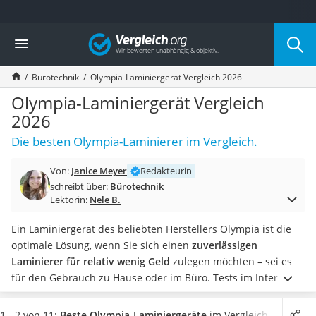
Die beliebtesten Vergleiche nach Kategorie
Vergleich
Wohnen
Matratzen-Topper
Bürotechnik
Olympia-Laminiergerät Vergleich 2026
Matratzen
Konferenzlautsprecher
Olympia-Laminiergerät Vergleich
Tageslichtlampe
2026
Badlüfter
Die besten Olympia-Laminierer im Vergleich.
Ergonomischer Bürostuhl
Bürohocker
Von:
Janice Meyer
Redakteurin
Außenleuchte mit Kamera
schreibt über:
Bürotechnik
Ozongeneratoren
Lektorin:
Nele B.
Akku-Tischlampe
Konferenzmikrofon
Ein Laminiergerät des beliebten Herstellers Olympia ist die
Klappmatratze
optimale Lösung, wenn Sie sich einen
zuverlässigen
Duschkopf mit Kalkfilter
Laminierer für relativ wenig Geld
zulegen möchten – sei es
Aktenvernichter Sicherheitsstufe 4
für den Gebrauch zu Hause oder im Büro.
Tests im Internet
Bettgitter
zeigen, dass sich die Produkte besonders in puncto
Spannbettlaken
Aufwärmzeit und Laminierdauer
unterscheiden. Doch
1 - 2 von 11:
Beste Olympia-Laminiergeräte
im Vergleich