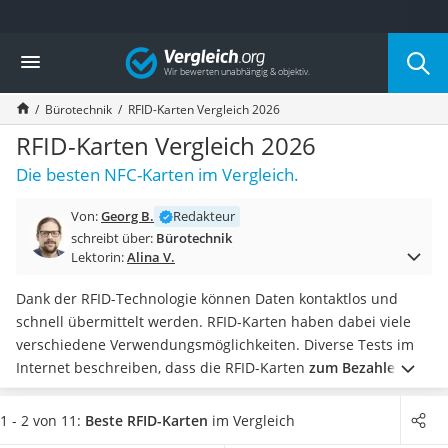
Die beliebtesten Vergleiche nach Kategorie
Vergleich
Wohnen
Matratzen-Topper
Bürotechnik
RFID-Karten Vergleich 2026
Matratzen
Konferenzlautsprecher
RFID-Karten Vergleich 2026
Tageslichtlampe
Die besten NFC-Karten im Vergleich.
Badlüfter
Ergonomischer Bürostuhl
Von:
Georg B.
Redakteur
Bürohocker
schreibt über:
Bürotechnik
Außenleuchte mit Kamera
Lektorin:
Alina V.
Ozongeneratoren
Akku-Tischlampe
Dank der RFID-Technologie können Daten kontaktlos und
Konferenzmikrofon
schnell übermittelt werden. RFID-Karten haben dabei viele
Klappmatratze
verschiedene Verwendungsmöglichkeiten. Diverse Tests im
Duschkopf mit Kalkfilter
Internet beschreiben, dass die RFID-Karten
zum Bezahlen,
Aktenvernichter Sicherheitsstufe 4
zur Identifikation und für vieles andere mehr
verwendet
Bettgitter
werden. Um Ihre Karten und die darauf befindlichen
1 - 2 von 11:
Beste RFID-Karten
im Vergleich
Spannbettlaken
Informationen vor Fremdzugriffen zu schützen, wird die