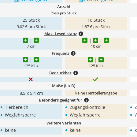
Anzahl
Preis pro Stück
25 Stück
10 Stück
3,02 € pro Stück
1,87 € pro Stück
Max. Lesedistanz
7 cm
10 cm
Frequenz
125 KHz
125 KHz
Bedruckbar
Maße (L x B)
‎8,5 x 5,4 cm
keine Herstellerangabe
Besonders geeignet für
•
•
•
Tierbereich
Zugangskontrolle
Z
•
•
•
Wegfahrsperre
Wegfahrsperre
W
Weitere Varianten
•
•
•
keine
keine
k