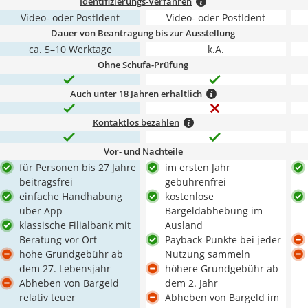
Identifizierungs-Verfahren
Video- oder PostIdent
Video- oder PostIdent
Dauer von Beantragung bis zur Ausstellung
ca. 5–10 Werktage
k.A.
Ohne Schufa-Prüfung
Auch unter 18 Jahren erhältlich
Kontaktlos bezahlen
Vor- und Nachteile
für Personen bis 27 Jahre
im ersten Jahr
beitragsfrei
gebührenfrei
einfache Handhabung
kostenlose
über App
Bargeldabhebung im
klassische Filialbank mit
Ausland
Beratung vor Ort
Payback-Punkte bei jeder
hohe Grundgebühr ab
Nutzung sammeln
dem 27. Lebensjahr
höhere Grundgebühr ab
Abheben von Bargeld
dem 2. Jahr
relativ teuer
Abheben von Bargeld im