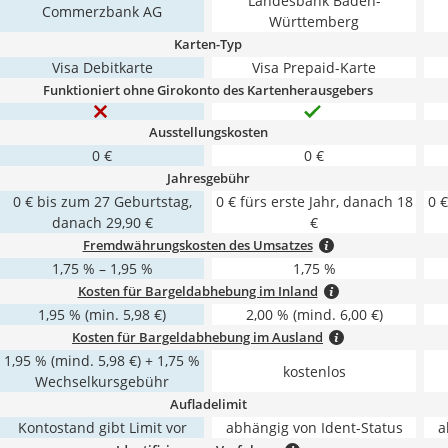
Landesbank Baden-
Commerzbank AG
Württemberg
Karten-Typ
Visa Debitkarte
Visa Prepaid-Karte
Funktioniert ohne Girokonto des Kartenherausgebers
Ausstellungskosten
0 €
0 €
Jahresgebühr
0 € bis zum 27 Geburtstag,
0 € fürs erste Jahr, danach 18
0 €
danach 29,90 €
€
Fremdwährungskosten des Umsatzes
1,75 % – 1,95 %
1,75 %
Kosten für Bargeldabhebung im Inland
1,95 % (min. 5,98 €)
2,00 % (mind. 6,00 €)
Kosten für Bargeldabhebung im Ausland
1,95 % (mind. 5,98 €) + 1,75 %
kostenlos
Wechselkursgebühr
Aufladelimit
Kontostand gibt Limit vor
abhängig von Ident-Status
a