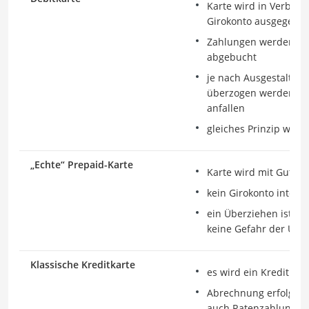
Karte wird in Verbin
Girokonto ausgegebe
Zahlungen werden sof
abgebucht
je nach Ausgestaltun
überzogen werden, w
anfallen
gleiches Prinzip wie b
„Echte“ Prepaid-Karte
Karte wird mit Gutha
kein Girokonto integri
ein Überziehen ist ni
keine Gefahr der Übe
Klassische Kreditkarte
es wird ein Kreditrah
Abrechnung erfolgt 
auch Ratenzahlungen