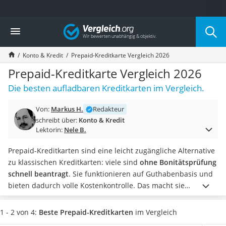
Die beliebtesten Vergleiche nach Kategorie
Vergleich
Finanzen
Silbermünze
Konto & Kredit
Prepaid-Kreditkarte Vergleich 2026
Hardware-Wallet
Wohnmobilversicherung
Prepaid-Kreditkarte Vergleich 2026
E-Scooter-Versicherung
Die besten aufladbaren Kreditkarten im Vergleich.
Münzkapseln
Spardose mit Zählwerk
Von:
Markus H.
Redakteur
Wohnwagenversicherung
schreibt über:
Konto & Kredit
Mietkautionskonto
Lektorin:
Nele B.
Oldtimer-Versicherung
Goldbarren 1 g
Prepaid-Kreditkarten sind eine leicht zugängliche Alternative
Pferde-OP-Versicherung
zu klassischen Kreditkarten: viele sind
ohne Bonitätsprüfung
Geräteversicherung
schnell beantragt
. Sie funktionieren auf Guthabenbasis und
Brillenversicherung
bieten dadurch volle Kostenkontrolle. Das macht sie
Kinderkonto
besonders attraktiv für Jugendliche, Menschen mit negativer
Krypto-Wallet
Schufa oder Reisende, die ein festes Budget im Blick behalten
1 - 2 von 4:
Beste Prepaid-Kreditkarten
im Vergleich
Hundekrankenversicherung
wollen.
In unserer Vergleichstabelle haben wir eine Reihe von