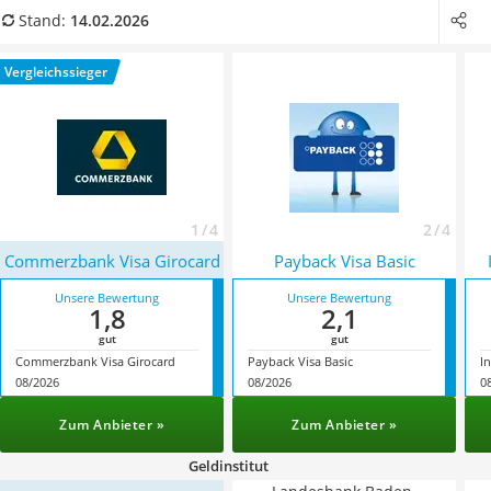
Spendendose
Anbietern
mit den wichtigsten Kriterien
gegenübergestellt.
Stand:
14.02.2026
Motorradversicherung
Dazu gehören etwa die Jahresgebühr sowie Abgaben für
Zahnzusatzversicherungen
Fremdwährungsumsätze und Bargeld.
Vergleichssieger
Katzen-Krankenversicherung
Service
1 / 4
2 / 4
Commerzbank Visa Girocard
Payback Visa Basic
Unsere Bewertung
Unsere Bewertung
1,8
2,1
gut
gut
Commerzbank Visa Girocard
Payback Visa Basic
I
08/2026
08/2026
0
Zum Anbieter »
Zum Anbieter »
Geldinstitut