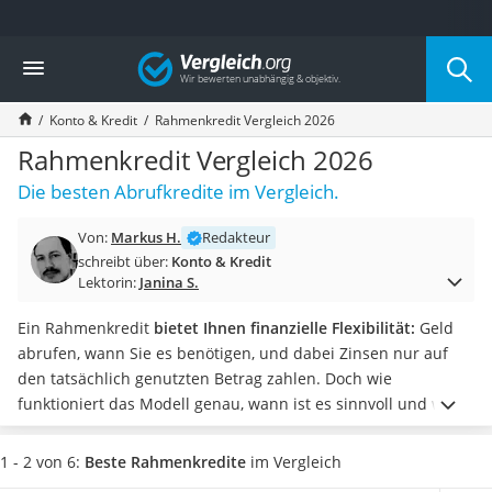
Die beliebtesten Vergleiche nach Kategorie
Vergleich
Finanzen
Silbermünze
Konto & Kredit
Rahmenkredit Vergleich 2026
Hardware-Wallet
Wohnmobilversicherung
Rahmenkredit Vergleich 2026
E-Scooter-Versicherung
Die besten Abrufkredite im Vergleich.
Münzkapseln
Spardose mit Zählwerk
Von:
Markus H.
Redakteur
Wohnwagenversicherung
schreibt über:
Konto & Kredit
Mietkautionskonto
Lektorin:
Janina S.
Oldtimer-Versicherung
Goldbarren 1 g
Ein Rahmenkredit
bietet Ihnen finanzielle Flexibilität:
Geld
Pferde-OP-Versicherung
abrufen, wann Sie es benötigen, und dabei Zinsen nur auf
Geräteversicherung
den tatsächlich genutzten Betrag zahlen. Doch wie
Brillenversicherung
funktioniert das Modell genau, wann ist es sinnvoll und worin
Kinderkonto
unterscheidet es sich von Raten- und Dispokrediten?
Unsere
Krypto-Wallet
Vergleichstabelle zeigt Ihnen die wichtigsten Anbieter und im
1 - 2 von 6:
Beste Rahmenkredite
im Vergleich
Hundekrankenversicherung
Ratgeber
erfahren Sie alles Wichtige über Rahmenkredite
–