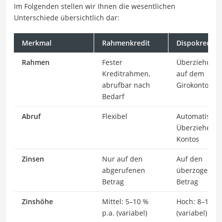
Im Folgenden stellen wir Ihnen die wesentlichen
Unterschiede übersichtlich dar:
Merkmal
Rahmenkredit
Dispokredit
Rahmen
Fester
Überziehungs
Kreditrahmen,
auf dem
abrufbar nach
Girokonto
Bedarf
Abruf
Flexibel
Automatisch 
Überziehen d
Kontos
Zinsen
Nur auf den
Auf den
abgerufenen
überzogenen
Betrag
Betrag
Zinshöhe
Mittel: 5–10 %
Hoch: 8–15 % 
p.a. (variabel)
(variabel)