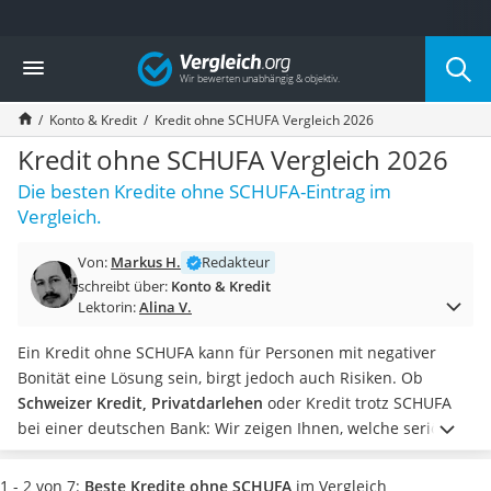
Die beliebtesten Vergleiche nach Kategorie
Vergleich
Finanzen
Silbermünze
Konto & Kredit
Kredit ohne SCHUFA Vergleich 2026
Hardware-Wallet
Wohnmobilversicherung
Kredit ohne SCHUFA Vergleich 2026
E-Scooter-Versicherung
Die besten Kredite ohne SCHUFA-Eintrag im
Münzkapseln
Vergleich.
Spardose mit Zählwerk
Wohnwagenversicherung
Von:
Markus H.
Redakteur
Mietkautionskonto
schreibt über:
Konto & Kredit
Oldtimer-Versicherung
Lektorin:
Alina V.
Goldbarren 1 g
Pferde-OP-Versicherung
Ein Kredit ohne SCHUFA kann für Personen mit negativer
Geräteversicherung
Bonität eine Lösung sein, birgt jedoch auch Risiken. Ob
Brillenversicherung
Schweizer Kredit, Privatdarlehen
oder Kredit trotz SCHUFA
Kinderkonto
bei einer deutschen Bank: Wir zeigen Ihnen, welche seriösen
Krypto-Wallet
Möglichkeiten es gibt und worauf Sie dabei achten sollten.
In
Hundekrankenversicherung
unserer Vergleichstabelle finden Sie eine Reihe von
1 - 2 von 7:
Beste Kredite ohne SCHUFA
im Vergleich