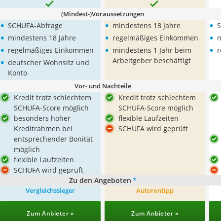
(Mindest-)Voraussetzungen
•
•
•
SCHUFA-Abfrage
mindestens 18 Jahre
S
•
•
•
mindestens 18 Jahre
regelmäßiges Einkommen
m
•
•
•
regelmäßiges Einkommen
mindestens 1 Jahr beim
r
•
Arbeitgeber beschäftigt
deutscher Wohnsitz und
Konto
Vor- und Nachteile
Kredit trotz schlechtem
Kredit trotz schlechtem
SCHUFA-Score möglich
SCHUFA-Score möglich
besonders hoher
flexible Laufzeiten
Kreditrahmen bei
SCHUFA wird geprüft
entsprechender Bonität
möglich
flexible Laufzeiten
SCHUFA wird geprüft
Zu den Angeboten
*
Vergleichssieger
Autorentipp
Zum Anbieter »
Zum Anbieter »