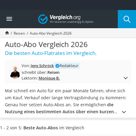
Die beliebtesten Vergleiche nach Kategorie
Vergleich
Service
Cannabissamen kaufen
Reisen
Auto-Abo Vergleich 2026
Bücher verkaufen
Hörbuch-App
Auto-Abo Vergleich 2026
Online-Apotheke
Die besten Auto-Flatrates im Vergleich.
Cannabis-Rezept
Auto-Abo
Von:
Jens Schröck
Redakteur
T-Shirt bedrucken
schreibt über:
Reisen
Goldankauf
Lektorin:
Monique B.
Singlereisen
Wassertest
Mal schnell ein Auto für ein paar Monate fahren, ohne sich
Neuwagen-Rabatt
um Kauf, Verkauf oder lange Vertragsbindung zu kümmern:
Handyversicherung
Genau hier setzen Auto-Abos an. Sie ermöglichen
die
Online-Druckerei
Nutzung eines bestimmten Autos über einen kurzen
Musik-Streaming
Zeitraum
.
Doch viele Angebote erscheinen auf den ersten
Münzhändler
Blick ähnlich. Aber nicht nur beim jeweiligen Modell oder
1 - 2 von 5:
Beste Auto-Abos
im Vergleich
Auto verkaufen
dem Preis gibt es Unterschiede. Wir zeigen Ihnen in unserem