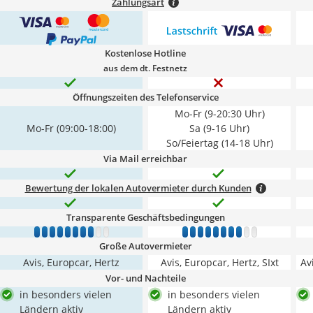
Zahlungsart
Kostenlose Hotline
aus dem dt. Festnetz
Öffnungszeiten des Telefonservice
Mo-Fr (9-20:30 Uhr)
Mo-Fr (09:00-18:00)
Sa (9-16 Uhr)
So/Feiertag (14-18 Uhr)
Via Mail erreichbar
Bewertung der lokalen Autovermieter durch Kunden
Transparente Geschäftsbedingungen
1
2
3
4
5
6
7
8
9
10
1
2
3
4
5
6
7
8
9
10
Große Autovermieter
Avis, Europcar, Hertz
Avis, Europcar, Hertz, SIxt
Av
Vor- und Nachteile
in besonders vielen
in besonders vielen
Ländern aktiv
Ländern aktiv