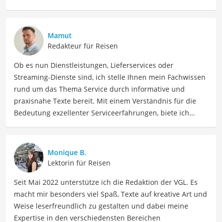
Mamut
Redakteur für Reisen
Ob es nun Dienstleistungen, Lieferservices oder
Streaming-Dienste sind, ich stelle Ihnen mein Fachwissen
rund um das Thema Service durch informative und
praxisnahe Texte bereit. Mit einem Verständnis für die
Bedeutung exzellenter Serviceerfahrungen, biete ich
wertvolle Ratschläge und Tipps, um die
Kundenzufriedenheit zu steigern sowie einzigartige
Serviceerlebnisse zu schaffen. Meine Texte behandeln
Monique B.
dabei unter anderem Themen wie Kundenservice,
Lektorin für Reisen
Service-Design, Beschwerdemanagement und
Seit Mai 2022 unterstütze ich die Redaktion der VGL. Es
Kundenbindung, um Unternehmen dabei zu helfen, ihre
macht mir besonders viel Spaß, Texte auf kreative Art und
Servicequalität zu verbessern oder langfristige
Weise leserfreundlich zu gestalten und dabei meine
Kundenbeziehungen aufzubauen.
Expertise in den verschiedensten Bereichen
Der Mietwagenportale-Vergleich ist aus unserer Sicht