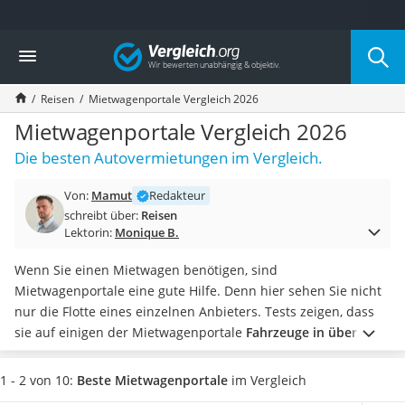
Die beliebtesten Vergleiche nach Kategorie
Vergleich
Service
Cannabissamen kaufen
Reisen
Mietwagenportale Vergleich 2026
Bücher verkaufen
Hörbuch-App
Mietwagenportale Vergleich 2026
Online-Apotheke
Die besten Autovermietungen im Vergleich.
Cannabis-Rezept
Auto-Abo
Von:
Mamut
Redakteur
T-Shirt bedrucken
schreibt über:
Reisen
Goldankauf
Lektorin:
Monique B.
Singlereisen
Wassertest
Wenn Sie einen Mietwagen benötigen, sind
Neuwagen-Rabatt
Mietwagenportale eine gute Hilfe. Denn hier sehen Sie nicht
Handyversicherung
nur die Flotte eines einzelnen Anbieters. Tests zeigen, dass
Online-Druckerei
sie auf einigen der Mietwagenportale
Fahrzeuge in über 500
Musik-Streaming
Ländern finden
können. Auf diese Weise haben Sie einen
Münzhändler
zuverlässigen Partner an der Seite, auch wenn mit Ihrem
1 - 2 von 10:
Beste Mietwagenportale
im Vergleich
Auto verkaufen
Mietwagen im Ausland unterwegs sind.
Wählen Sie jetzt aus