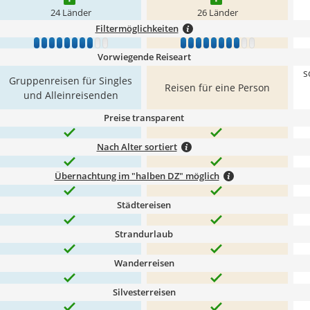
24 Länder
26 Länder
Filtermöglichkeiten
1
2
3
4
5
6
7
8
9
10
1
2
3
4
5
6
7
8
9
10
Vorwiegende Reiseart
s
Gruppenreisen für Singles
Reisen für eine Person
und Alleinreisenden
Preise transparent
Nach Alter sortiert
Übernachtung im "halben DZ" möglich
Städtereisen
Strandurlaub
Wanderreisen
Silvesterreisen