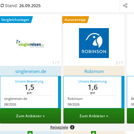
Strom und Gas (Kombitarif)
finden Sie die Singlereise, die Sie sich vorstellen.
Stand:
26.09.2025
Elektronische Schließanlage
Immobilienportal
Vergleichssieger
Autorentipp
Ticketportale
Kündigungsservice
Service
1 / 7
2 / 7
singlereisen.de
Robinson
Unsere Bewertung
Unsere Bewertung
1,5
1,6
gut
gut
singlereisen.de
Robinson
B
08/2026
08/2026
0
Zum Anbieter »
Zum Anbieter »
Reiseziele