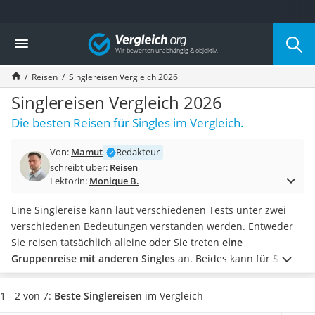
Die beliebtesten Vergleiche nach Kategorie
Vergleich
Service
Cannabissamen kaufen
Reisen
Singlereisen Vergleich 2026
Bücher verkaufen
Hörbuch-App
Singlereisen Vergleich 2026
Online-Apotheke
Die besten Reisen für Singles im Vergleich.
Cannabis-Rezept
Auto-Abo
Von:
Mamut
Redakteur
T-Shirt bedrucken
schreibt über:
Reisen
Goldankauf
Lektorin:
Monique B.
Singlereisen
Wassertest
Eine Singlereise kann laut verschiedenen Tests unter zwei
Neuwagen-Rabatt
verschiedenen Bedeutungen verstanden werden. Entweder
Handyversicherung
Sie reisen tatsächlich alleine oder Sie treten
eine
Online-Druckerei
Gruppenreise mit anderen Singles
an. Beides kann für Sie
Musik-Streaming
das bereithalten, was Sie sich wünschen.
Wählen Sie jetzt aus
Münzhändler
unserer Vergleichstabelle einen Anbieter für
Singlereisen,
1 - 2 von 7:
Beste Singlereisen
im Vergleich
Auto verkaufen
der Ihnen verschiedene Optionen bietet
. Auf diese Weise