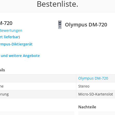
Bestenliste.
M-720
Olympus DM-720
 Bewertungen
ort lieferbar
)
ympus-Diktiergerät
h und weitere Angebote
ils
Olympus DM-720
me
Stereo
erung
Micro-SD-Kartenslot
Nachteile