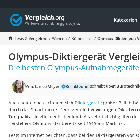
Kategorien
Die beliebtesten V
Wohnen
Tests & Vergleiche
Wohnen
Bürotechnik
Olympus-Diktiergerät V
Matratzen-Topper
Olympus-Diktiergerät Vergle
Matratzen
Konferenzlautspre
Die besten Olympus-Aufnahmegeräte i
Tageslichtlampe
Badlüfter
schreibt über:
Bürotechni
Von:
Janice Meyer
Redakteurin
Ergonomischer Bü
Auch heute noch erfreuen sich
Diktiergeräte
großer Beliebthei
Bürohocker
durch das Smartphone. Denn gerade
bei wichtigen Diktaten 
Außenleuchte mit
Tonqualität
letztlich entscheidend. Als sehr beliebt gelten di
Herstellers Olympus, der bereits seit 1919 am Markt ist.
Ozongeneratoren
Akku-Tischlampe
Tests im Internet berichten, dass bei den Diktiergeräten von 