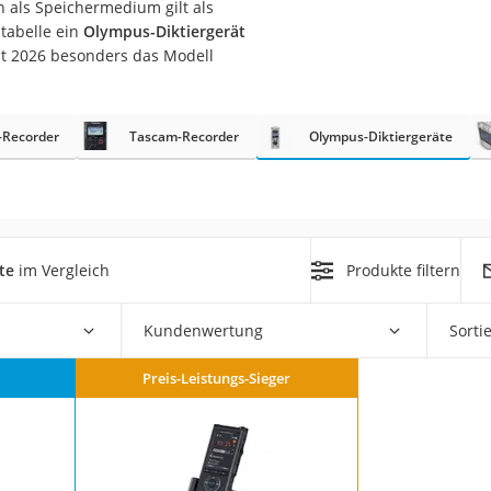
 als Speichermedium gilt als
n
tabelle ein
Olympus-Diktiergerät
st 2026 besonders das Modell
filter
cherheitsstufe 4
-Recorder
Tascam-Recorder
Olympus-Diktiergeräte
te
im Vergleich
Produkte filtern
r Schreibtisch
 cm
Kundenwertung
Sorti
Preis-Leistungs-Sieger