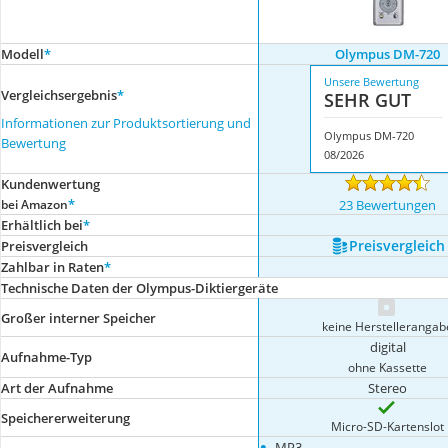
Modell
*
Olympus DM-720
Unsere Bewertung
Vergleichsergebnis
*
SEHR GUT
Informationen zur Produktsortierung und
Olympus DM-720
Bewertung
08/2026
Kundenwertung
*
bei Amazon
23 Bewertungen
Erhältlich bei
*
Preis­vergleich
Preis­vergleich
Zahlbar in Raten
*
Technische Daten der Olympus-Diktiergeräte
Großer interner Speicher
keine Herstellerangab
digital
Aufnahme-Typ
ohne Kassette
Art der Aufnahme
Stereo
Speichererweiterung
Micro-SD-Kartenslot
•
MP3