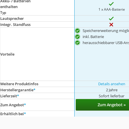
Akku- / Batterien
enthalten
1 x AAA-Batterie
Typ
Lautsprecher
Integr. Standfuss
Speichererweiterung mögli
inkl. Batterie
herausschiebbarer USB-An
Vorteile
Weitere Produktinfos
Details ansehen
Herstellergarantie
*
2 Jahre
Lieferzeit
*
Sofort lieferbar
Zum Angebot »
Zum Angebot
*
Erhältlich bei
*