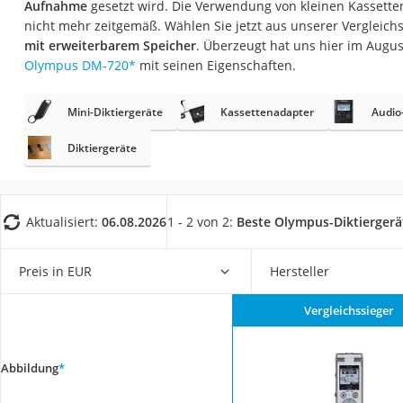
Aufnahme
gesetzt wird. Die Verwendung von kleinen Kassetten
Konferenzmikrofo
nicht mehr zeitgemäß. Wählen Sie jetzt aus unserer Vergleichs
Klappmatratze
mit erweiterbarem Speicher
. Überzeugt hat uns hier im Augu
Olympus DM-720
*
mit seinen Eigenschaften.
Duschkopf mit Kalk
Aktenvernichter Si
Mini-Diktiergeräte
Kassettenadapter
Audio
Bettgitter
Diktiergeräte
Spannbettlaken
Topper 100 x 200
Duschpaneel
Aktualisiert:
06.08.2026
1 - 2 von 2:
Beste Olympus-Diktiergerä
Höhenverstellbare
Preis in EUR
Hersteller
Matratze 90 x 200
Service
Vergleichssieger
Abbildung
*