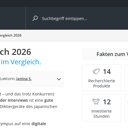
ergleiche nach Kategorie
ergleich 2026
ich 2026
Fakten zum 
cher
m Vergleich.
14
k
Lektorin:
Janina S.
Recherchierte
Produkte
rostuhl
t – und das trotz Konkurrenz
12
oder Interviews
ist eine
gute
 Kamera
e Diktiergeräte des japanischen
Investierte
Stunden
Olympus auf eine
digitale