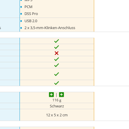
•
PCM
•
DSS Pro
•
USB 2.0
•
s
2 x 3,5-mm-Klinken-Anschluss
116 g
Schwarz
12 x 5 x 2 cm