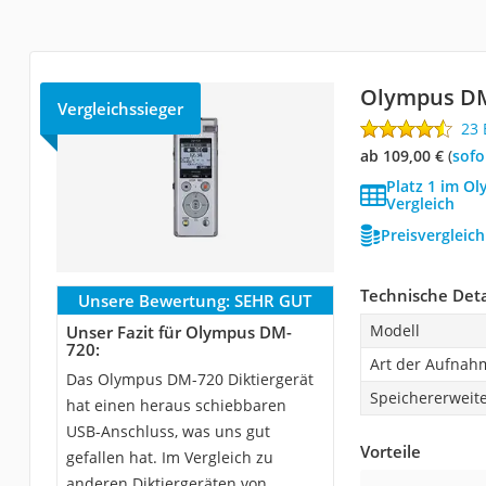
Olympus D
Vergleichssieger
23
ab 109,00 €
(
Sof
Platz 1 im Ol
Vergleich
Preisvergleic
Technische Deta
Unsere Bewertung:
SEHR GUT
Modell
Unser Fazit für Olympus DM-
720:
Art der Aufnah
Das Olympus DM-720 Diktiergerät
Speichererweit
hat einen heraus schiebbaren
USB-Anschluss, was uns gut
Vorteile
gefallen hat. Im Vergleich zu
anderen Diktiergeräten von