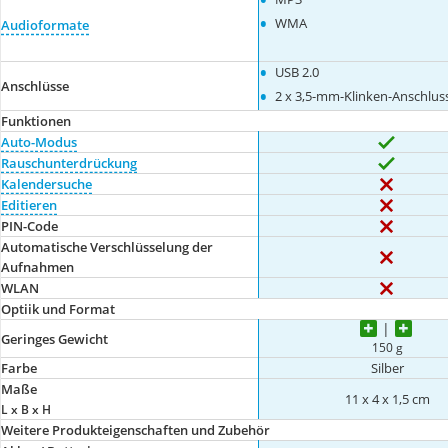
•
WMA
Audioformate
•
USB 2.0
Anschlüsse
•
2 x 3,5-mm-Klinken-Anschlus
Funktionen
Auto-Modus
Rauschunterdrückung
Kalendersuche
Editieren
PIN-Code
Automatische Verschlüsselung der
Aufnahmen
WLAN
Optiik und Format
Geringes Gewicht
150 g
Farbe
Silber
Maße
11 x 4 x 1,5 cm
L x B x H
Weitere Produkteigenschaften und Zubehör