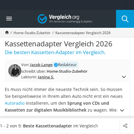
Die beliebtesten Vergleiche nach Kategorie
Vergleich
Elektronik
Powerstation
Home-Studio-Zubehör
Kassettenadapter Vergleich 2026
Monitor 32 Zoll 4K
Fernseher
Kassettenadapter Vergleich 2026
Drucker
Die besten Kassetten-Adapter im Vergleich.
Desktop-PC
Monitor
Von:
Jacob Lange
Redakteur
Diascanner
schreibt über:
Home-Studio-Zubehör
Laser-Multifunktionsdrucker
Lektorin:
Janina S.
Powerline-Adapter
Powerstation mit Solarpanel
Es muss nicht immer die neueste Technik sein. So müssen
Gaming-PC
Sie beispielsweise in Ihrem alten Auto nicht erst ein neues
Soundbar
Autoradio
installieren, um den
Sprung von CDs und
17-Zoll-Laptop
Kassetten zur digitalen Musikbibliothek
zu wagen. Wie
Satellitenschüssel
diverse Tests im Internet bestätigen, sind
Kassettenadapter
Gaming-Headset
ideal geeignet, um neue und alte Technikelemente
1 - 2 von 9:
Beste Kassettenadapter
im Vergleich
Schnurloses Telefon
zusammenzuführen
.
Wählen Sie jetzt einen