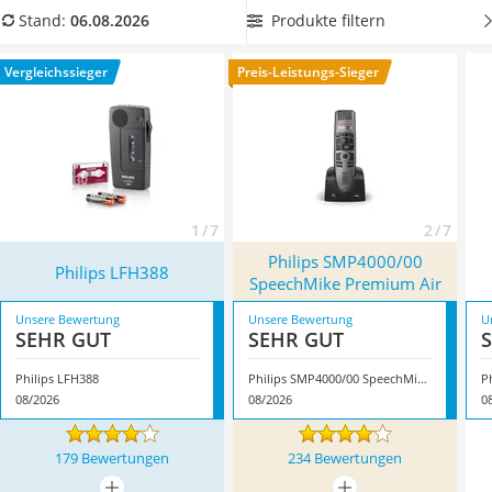
Topper 100 x 200
Aufnahmen.
In unserer Vergleichstabelle
finden Sie Philips-
Produkte filtern
Stand:
06.08.2026
Duschpaneel
Diktiergeräte mit langer Akkulaufzeit
, die Sie sogar während
Höhenverstellbarer Schreibtisch
des Aufladens weiterverwenden können. Überzeugt hat uns
Vergleichssieger
Preis-Leistungs-Sieger
Matratze 90 x 200 cm
hier im August 2026 besonders das Modell
Philips LFH388
*
Service
mit seinen Eigenschaften.
1 / 7
2 / 7
Philips SMP4000/00
Philips LFH388
SpeechMike Premium Air
Unsere Bewertung
Unsere Bewertung
U
SEHR GUT
SEHR GUT
Philips LFH388
Philips SMP4000/00 SpeechMike Premium Air
P
08/2026
08/2026
0
179 Bewertungen
234 Bewertungen