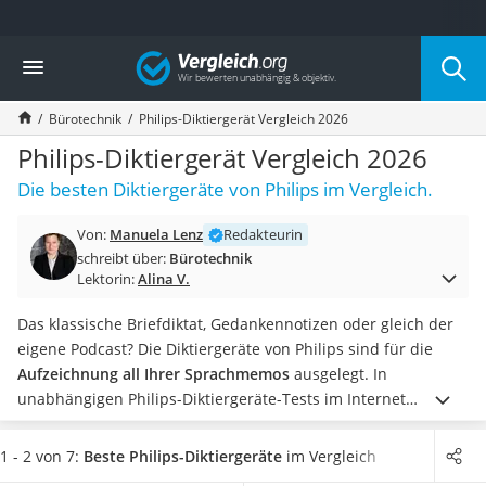
Die beliebtesten Vergleiche nach Kategorie
Vergleich
Wohnen
Matratzen-Topper
Bürotechnik
Philips-Diktiergerät Vergleich 2026
Matratzen
Konferenzlautsprecher
Philips-Diktiergerät Vergleich 2026
Tageslichtlampe
Die besten Diktiergeräte von Philips im Vergleich.
Badlüfter
Ergonomischer Bürostuhl
Von:
Manuela Lenz
Redakteurin
Bürohocker
schreibt über:
Bürotechnik
Außenleuchte mit Kamera
Lektorin:
Alina V.
Ozongeneratoren
Akku-Tischlampe
Das klassische Briefdiktat, Gedankennotizen oder gleich der
Konferenzmikrofon
eigene Podcast? Die Diktiergeräte von Philips sind für die
Klappmatratze
Aufzeichnung all Ihrer Sprachmemos
ausgelegt. In
Duschkopf mit Kalkfilter
unabhängigen Philips-Diktiergeräte-Tests im Internet
Aktenvernichter Sicherheitsstufe 4
überzeugen die Geräte
mit hervorragender Sprachqualität
Bettgitter
und großen internen Speichern
. Ein integrierter
1 - 2 von 7:
Beste Philips-Diktiergeräte
im Vergleich
Spannbettlaken
Lautsprecher
ermöglicht das direkte Abhören von