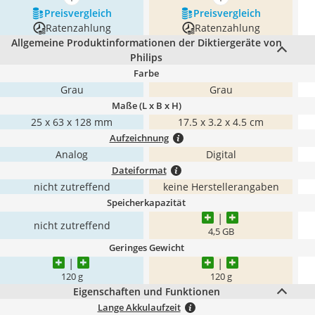
mehr anzeigen
mehr anzeigen
Preis­vergleich
Preis­vergleich
Ratenzahlung
Ratenzahlung
Allgemeine Produktinformationen der Diktiergeräte von
Philips
Farbe
Grau
Grau
Maße (L x B x H)
25 x 63 x 128 mm
‎17.5 x 3.2 x 4.5 cm
Aufzeichnung
Analog
Digital
Dateiformat
nicht zutreffend
keine Herstellerangaben
Speicherkapazität
nicht zutreffend
4,5 GB
Geringes Gewicht
120 g
‎120 g
Eigenschaften und Funktionen
Lange Akkulaufzeit