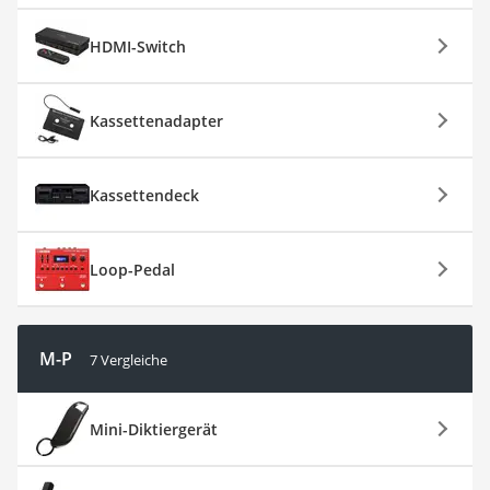
HDMI-Switch
Kassettenadapter
Kassettendeck
Loop-Pedal
M-P
7 Vergleiche
Mini-Diktiergerät