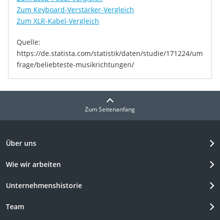
Zum Keyboard-Verstärker-Vergleich
Zum XLR-Kabel-Vergleich
Quelle:
https://de.statista.com/statistik/daten/studie/171224/um
frage/beliebteste-musikrichtungen/
Zum Seitenanfang
Über uns
Wie wir arbeiten
Unternehmenshistorie
Team