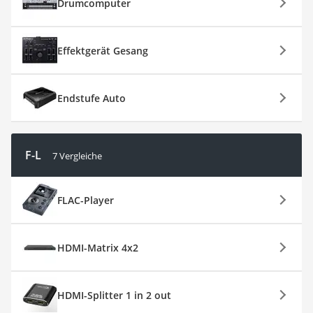
Drumcomputer
Effektgerät Gesang
Endstufe Auto
F-L
7 Vergleiche
FLAC-Player
HDMI-Matrix 4x2
HDMI-Splitter 1 in 2 out