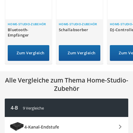
Tablets unter 200 Euro
Ladekabel Typ 2 Schuko
Lichtwecker
Acer Aspire
HOME-STUDIO-ZUBEHÖR
HOME-STUDIO-ZUBEHÖR
HOME-STUDIO
Bluetooth-
Schallabsorber
DJ-Controll
Service
Empfänger
Zum Vergleich
Zum Vergleich
Zum Ve
Alle Vergleiche zum Thema Home-Studio-
Zubehör
4-B
9 Vergleiche
4-Kanal-Endstufe