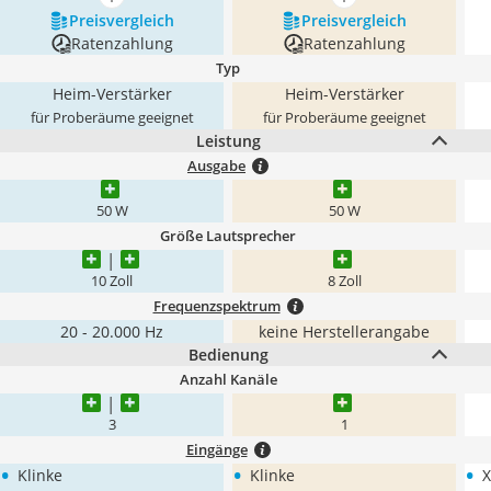
mehr anzeigen
mehr anzeigen
Preis­vergleich
Preis­vergleich
Ratenzahlung
Ratenzahlung
Typ
Heim-Verstärker
Heim-Verstärker
für Proberäume geeignet
für Proberäume geeignet
Leistung
Ausgabe
50 W
50 W
Größe Lautsprecher
10 Zoll
8 Zoll
Frequenzspektrum
20 - 20.000 Hz
keine Herstellerangabe
Bedienung
Anzahl Kanäle
3
1
Eingänge
•
•
•
Klinke
Klinke
X