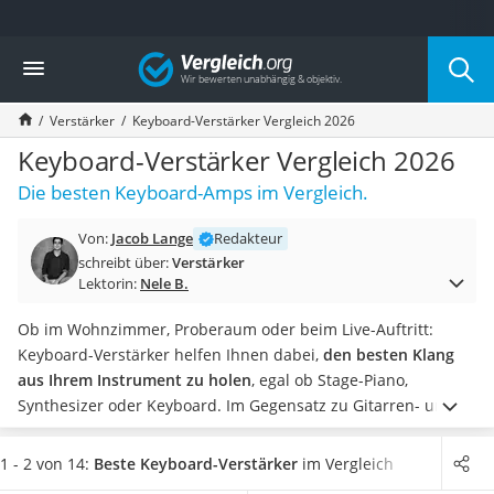
Die beliebtesten Vergleiche nach Kategorie
Vergleich
Elektronik
Powerstation
Verstärker
Keyboard-Verstärker Vergleich 2026
Monitor 32 Zoll 4K
Fernseher
Keyboard-Verstärker Vergleich 2026
Drucker
Die besten Keyboard-Amps im Vergleich.
Desktop-PC
Monitor
Von:
Jacob Lange
Redakteur
Diascanner
schreibt über:
Verstärker
Laser-Multifunktionsdrucker
Lektorin:
Nele B.
Powerline-Adapter
Powerstation mit Solarpanel
Ob im Wohnzimmer, Proberaum oder beim Live-Auftritt:
Gaming-PC
Keyboard-Verstärker helfen Ihnen dabei,
den besten Klang
Soundbar
aus Ihrem Instrument zu holen
, egal ob Stage-Piano,
17-Zoll-Laptop
Synthesizer oder Keyboard. Im Gegensatz zu Gitarren- und
Satellitenschüssel
Bassverstärkern müssen Keyboard-Amps ein
sehr großes
Gaming-Headset
Frequenzspektrum abdecken
und den Lautstärke-Test durch
1 - 2 von 14:
Beste Keyboard-Verstärker
im Vergleich
Schnurloses Telefon
das Publikum bestehen.
Von kleinen und kompakten
Heim-