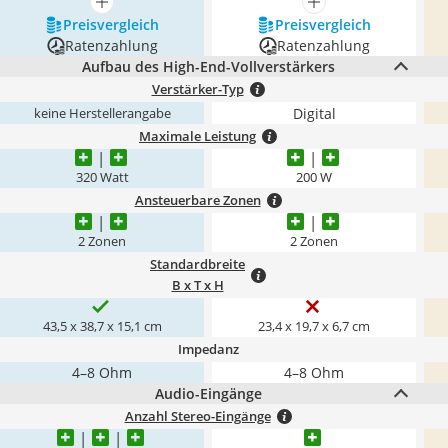
mehr anzeigen
mehr anzeigen
Preis­vergleich
Preis­vergleich
Ratenzahlung
Ratenzahlung
Aufbau des High-End-Vollverstärkers
Verstärker-Typ
Digital
keine Herstellerangabe
Maximale Leistung
320 Watt
200 W
Ansteuerbare Zonen
2 Zonen
2 Zonen
Standardbreite
B x T x H
43,5 x 38,7 x 15,1 cm
23,4 x 19,7 x 6,7 cm
Impedanz
4–8 Ohm
4–8 Ohm
Audio-Eingänge
Anzahl Stereo-Eingänge