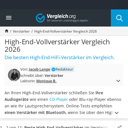
Die beliebtesten Vergleiche nach Kategorie
Vergleich
Elektronik
Powerstation
Verstärker
High-End-Vollverstärker Vergleich 2026
Monitor 32 Zoll 4K
Fernseher
High-End-Vollverstärker Vergleich
Drucker
2026
Desktop-PC
Die besten High-End-HiFi-Verstärker im Vergleich.
Monitor
Diascanner
Von:
Jacob Lange
Redakteur
Laser-Multifunktionsdrucker
schreibt über:
Verstärker
Powerline-Adapter
Lektorin:
Monique B.
Powerstation mit Solarpanel
Gaming-PC
An Ihren High-End-Vollverstärker schließen Sie
Ihre
Soundbar
Audiogeräte
wie einen
CD-Player
oder Blu-ray-Player ebenso
17-Zoll-Laptop
an wie Ihr Lautsprechersystem. Online-Tests empfehlen
Satellitenschüssel
einen Verstärker mit Bluetooth
, wenn Sie über den High-
Gaming-Headset
End-Vollverstärker auch Musik streamen möchten.
Als Audio-
Schnurloses Telefon
Eingang stehen Ihnen
analoge und digitale Anschlüsse
zur
1 - 2 von 11:
Beste High-End-Vollverstärker
im Vergleich