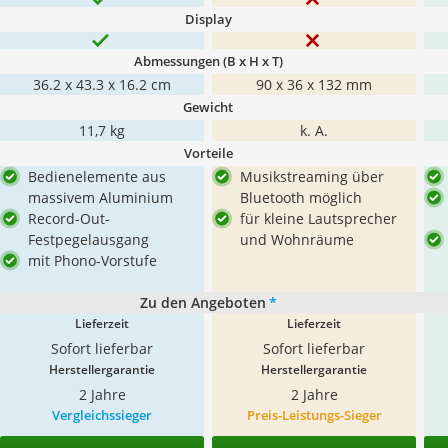
Display
Abmessungen (B x H x T)
36.2 x 43.3 x 16.2 cm
90 x 36 x 132 mm
Gewicht
11,7 kg
k. A.
Vorteile
Bedienelemente aus
Musikstreaming über
massivem Aluminium
Bluetooth möglich
Record-Out-
für kleine Lautsprecher
Festpegelausgang
und Wohnräume
mit Phono-Vorstufe
Zu den Angeboten
*
Lieferzeit
Lieferzeit
Sofort lieferbar
Sofort lieferbar
Herstellergarantie
Herstellergarantie
2 Jahre
2 Jahre
Vergleichssieger
Preis-Leistungs-Sieger