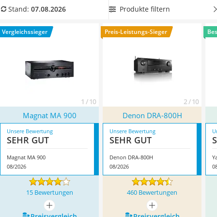
Tablets unter 200 Euro
können Sie anschließen. Geräte mit zeitgemäßen Aus- und
Produkte filtern
Stand:
07.08.2026
Ladekabel Typ 2 Schuko
Eingängen sowie Bluetooth und WLAN finden Sie auch in
Lichtwecker
unserer Vergleichstabelle. Überzeugt hat uns hier im August
Vergleichssieger
Preis-Leistungs-Sieger
Bes
Acer Aspire
2026 besonders das Modell
Magnat MA 900
*
mit seinen
Service
Eigenschaften.
1 / 10
2 / 10
Magnat MA 900
Denon DRA-800H
Unsere Bewertung
Unsere Bewertung
U
SEHR GUT
SEHR GUT
Magnat MA 900
Denon DRA-800H
Y
08/2026
08/2026
0
15 Bewertungen
460 Bewertungen
mehr anzeigen
mehr anzeigen
Preis­vergleich
Preis­vergleich