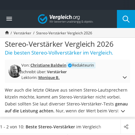
Die beliebtesten Vergleiche nach Kategorie
Vergleich
Elektronik
Powerstation
Verstärker
Stereo-Verstärker Vergleich 2026
Monitor 32 Zoll 4K
Fernseher
Stereo-Verstärker Vergleich 2026
Drucker
Die besten Stereo-Vollverstärker im Vergleich.
Desktop-PC
Monitor
Von:
Christiane Baldwin
Redakteurin
Diascanner
schreibt über:
Verstärker
Laser-Multifunktionsdrucker
Lektorin:
Monique B.
Powerline-Adapter
Powerstation mit Solarpanel
Wer auch die letzte Oktave aus seinen Stereo-Lautsprechern
Gaming-PC
kitzeln möchte, kommt am Stereo-Verstärker nicht vorbei.
Soundbar
Dabei sollten Sie laut diverser Stereo-Verstärker-Tests
genau
17-Zoll-Laptop
auf die Leistung achten.
Nur, wenn der Wert beim Verstärker
Satellitenschüssel
genauso hoch ist, wie bei den
Lautsprechern
, können Sie das
Gaming-Headset
Maximum herausholen.
Je mehr
Cinch-, Coax- und digitale
1 - 2 von 10:
Beste Stereo-Verstärker
im Vergleich
Schnurloses Telefon
Ausgänge
das Gerät besitzt, desto mehr Audio-Komponenten