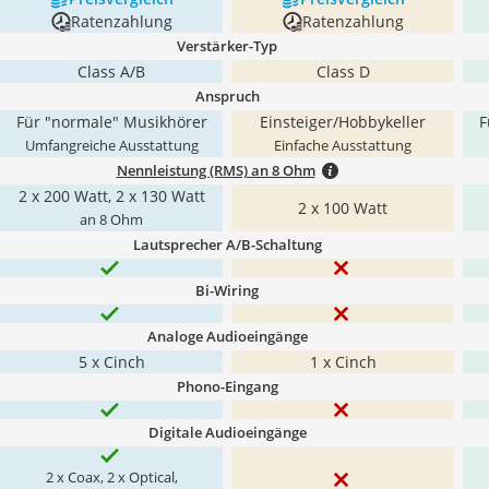
Ratenzahlung
Ratenzahlung
Verstärker-Typ
Class A/B
Class D
Anspruch
Für "normale" Musikhörer
Einsteiger/Hobbykeller
F
Umfangreiche Ausstattung
Einfache Ausstattung
Nennleistung (RMS) an 8 Ohm
2 x 200 Watt, 2 x 130 Watt
2 x 100 Watt
an 8 Ohm
Lautsprecher A/B-Schaltung
Bi-Wiring
Analoge Audioeingänge
5 x Cinch
1 x Cinch
Phono-Eingang
Digitale Audioeingänge
2 x Coax, 2 x Optical,