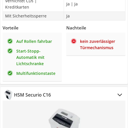
Vernichtet CDs |
Ja | Ja
Kreditkarten
Mit Sicherheitssperre
Ja
Vorteile
Nachteile
Auf Rollen fahrbar
kein zuverlässiger
Türmechanismus
Start-Stopp-
Automatik mit
Lichtschranke
Multifunktionstaste
HSM Securio C16