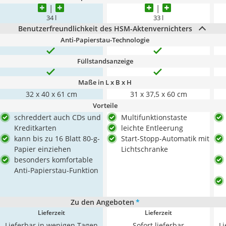
34 l
33 l
Benutzerfreundlichkeit des HSM-Aktenvernichters
Anti-Papierstau-Technologie
Füllstandsanzeige
Maße in L x B x H
32 x 40 x 61 cm
31 x 37,5 x 60 cm
Vorteile
schreddert auch CDs und
Multifunktionstaste
Kreditkarten
leichte Entleerung
kann bis zu 16 Blatt 80-g-
Start-Stopp-Automatik mit
Papier einziehen
Lichtschranke
besonders komfortable
Anti-Papierstau-Funktion
Zu den Angeboten
*
Lieferzeit
Lieferzeit
Lieferbar in wenigen Tagen
Sofort lieferbar
L