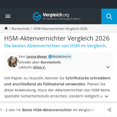
Die beliebtesten Vergleiche nach Kategorie
Vergleich
Wohnen
Matratzen-Topper
Bürotechnik
HSM-Aktenvernichter Vergleich 2026
Matratzen
Konferenzlautsprecher
HSM-Aktenvernichter Vergleich 2026
Tageslichtlampe
Die besten Aktenvernichter von HSM im Vergleich.
Badlüfter
Ergonomischer Bürostuhl
Von:
Janice Meyer
Redakteurin
Bürohocker
schreibt über:
Bürotechnik
Außenleuchte mit Kamera
Lektorin:
Alina V.
Ozongeneratoren
Akku-Tischlampe
Um Papier zu recyceln, können Sie
Schriftstücke schreddern
Konferenzmikrofon
und anschließend als Füllmaterial verwenden
. Planen Sie
Klappmatratze
diese Anwendung, muss der Aktenvernichter von HSM keine
Duschkopf mit Kalkfilter
spezielle Sicherheitsstufe erreichen, sondern lediglich aus
Aktenvernichter Sicherheitsstufe 4
Papierblättern kleinere Papierfetzen machen.
Wählen Sie
Bettgitter
jetzt einen HSM-Aktenvernichter aus unserer
1 - 2 von 14:
Beste HSM-Aktenvernichter
im Vergleich
Spannbettlaken
Vergleichstabelle,
der mindestens die Sicherheitsstufe P4