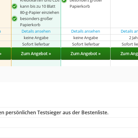
Kreditkarten und CDs
besonders großer
kann bis zu 10 Blatt
Papierkorb
80-g-Papier einziehen
besonders großer
Papierkorb
n
Details ansehen
Details ansehen
Details 
keine Angabe
keine Angabe
2 Ja
r
Sofort lieferbar
Sofort lieferbar
Sofort li
»
Zum Angebot »
Zum Angebot »
Zum Ang
n persönlichen Testsieger aus der Bestenliste.