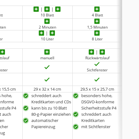
tt
10 Blatt
4 Blatt
uten
2 Minuten
1,5 Minuten
er
10 Liter
8 Liter
ohn
tslauf
manuell
Rückwärtslauf
R
nster
Sichtfenster
x 15,5 cm
29 x 32 x 14 cm
29,5 x 15 x 25,7 cm
29,3 
 hohe,
schreddert auch
besonders hohe,
aut
nforme
Kreditkarten und CDs
DSGVO-konforme
Pap
sstufe P4
kann bis zu 10 Blatt
Sicherheitsstufe P4
mit
t auch
80-g-Papier einziehen
schreddert auch
sch
ten
automatischer
Kreditkarten
Kre
cher
Papiereinzug
mit Sichtfenster
zug