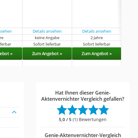
ansehen
Details ansehen
Details ansehen
hre
keine Angabe
2 Jahre
eferbar
Sofort lieferbar
Sofort lieferbar
Sof
ebot »
Zum Angebot »
Zum Angebot »
Zu
Hat Ihnen dieser Genie-
Aktenvernichter Vergleich gefallen?
5,0 / 5
(1) Bewertungen
Genie-Aktenvernichter-Vergleich