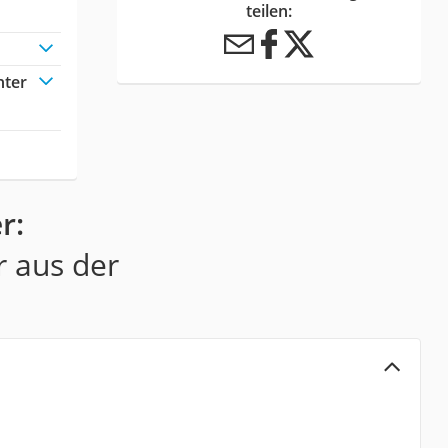
teilen:
hter
r:
r aus der