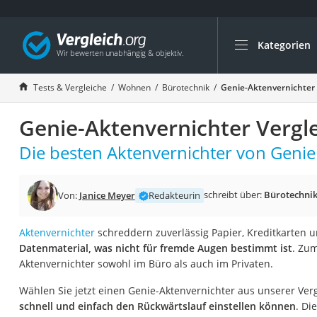
Kategorien
Die beliebtesten V
Wohnen
Tests & Vergleiche
Wohnen
Bürotechnik
Genie-Aktenvernichter 
Matratzen-Topper
Genie-Aktenvernichter Vergl
Matratzen
Konferenzlautspre
Die besten Aktenvernichter von Genie 
Tageslichtlampe
Badlüfter
schreibt über:
Bürotechni
Von:
Janice Meyer
Redakteurin
Ergonomischer Bü
Aktenvernichter
schreddern zuverlässig Papier, Kreditkarten
Bürohocker
Datenmaterial, was nicht für fremde Augen bestimmt ist
. Zu
Außenleuchte mit
Aktenvernichter sowohl im Büro als auch im Privaten.
Ozongeneratoren
Wählen Sie jetzt einen Genie-Aktenvernichter aus unserer Verg
Akku-Tischlampe
schnell und einfach den Rückwärtslauf einstellen können
. Di