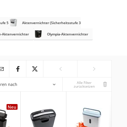
ufe 5)
Aktenvernichter (Sicherheitsstufe 3)
e-Aktenvernichter
Olympia-Aktenvernichter
Alle Filter
eren nach
zurücksetzen
Neu