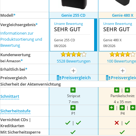
Modell
*
Genie 255 CD
Genie 480 X
Unsere Bewertung
Unsere Bewertung
Vergleichsergebnis
*
SEHR GUT
SEHR GUT
Informationen zur
Produktsortierung und
Genie 255 CD
Genie 480 X
Bewertung
08/2026
08/2026
Kundenwertung
*
bei Amazon
5528 Bewertungen
100 Bewertung
Erhältlich bei
*
mehr anzeigen
mehr a
Preis­vergleich
Preis­verglei
Preis­vergleich
Sicherheit der Aktenvernichtung
Stripcut
Partikelschnitt
Schnittart
7 mm
4 x 35 mm
Sicherheitsstufe
P1
P4
Vernichtet CDs |
Kreditkarten
Mit Sicherheitssperre