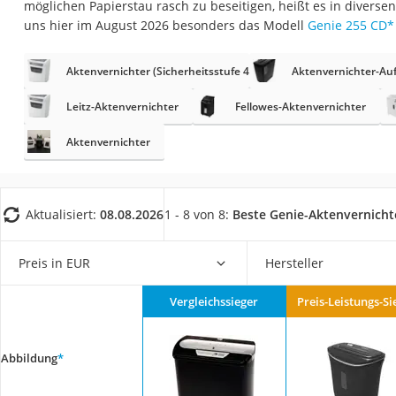
möglichen Papierstau rasch zu beseitigen, heißt es in diversen
Konferenzmikrofo
uns hier im August 2026 besonders das Modell
Genie 255 CD
*
Klappmatratze
Duschkopf mit Kalk
Aktenvernichter (Sicherheitsstufe 4)
Aktenvernichter-Au
Aktenvernichter Si
Leitz-Aktenvernichter
Fellowes-Aktenvernichter
Bettgitter
Aktenvernichter
Spannbettlaken
Topper 100 x 200
Duschpaneel
Aktualisiert:
08.08.2026
1 - 8 von 8:
Beste Genie-Aktenvernicht
Höhenverstellbare
Preis in EUR
Hersteller
Matratze 90 x 200
Service
Vergleichssieger
Preis-Leistungs-Si
Abbildung
*