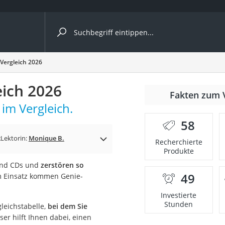
ergleiche nach Kategorie
Vergleich 2026
eich 2026
Fakten zum 
cher
im Vergleich.
58
k
Lektorin:
Monique B.
Recherchierte
Produkte
rostuhl
 und CDs und
zerstören so
49
m Einsatz kommen Genie-
 Kamera
Investierte
Stunden
leichstabelle,
bei dem Sie
eser hilft Ihnen dabei, einen