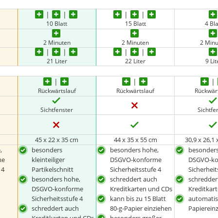
10 Blatt
15 Blatt
4 Bla
2 Minuten
2 Minuten
2 Min
21 Liter
22 Liter
9 Lit
Rückwärtslauf
Rückwärtslauf
Rückwär
Sichtfenster
Sichtfe
m
45 x 22 x 35 cm
44 x 35 x 55 cm
30,9 x 26,1 
,
besonders
besonders hohe,
besonders
me
kleinteiliger
DSGVO-konforme
DSGVO-ko
 4
Partikelschnitt
Sicherheitsstufe 4
Sicherheit
h
besonders hohe,
schreddert auch
schredder
DSGVO-konforme
Kreditkarten und CDs
Kreditkar
Sicherheitsstufe 4
kann bis zu 15 Blatt
automatis
schreddert auch
80-g-Papier einziehen
Papierein