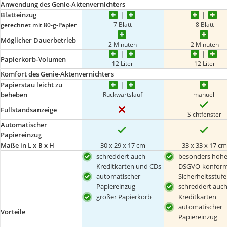
Anwendung des Genie-Aktenvernichters
Blatteinzug
7 Blatt
8 Blatt
gerechnet mit 80-g-Papier
Möglicher Dauerbetrieb
2 Minuten
2 Minuten
Papierkorb-Volumen
12 Liter
12 Liter
Komfort des Genie-Aktenvernichters
Papierstau leicht zu
Rückwärtslauf
manuell
beheben
Füllstandsanzeige
Sichtfenster
Automatischer
Papiereinzug
Maße in L x B x H
30 x 29 x 17 cm
33 x 33 x 17 c
schreddert auch
besonders hohe
Kreditkarten und CDs
DSGVO-konfor
automatischer
Sicherheitsstufe
Papiereinzug
schreddert auc
großer Papierkorb
Kreditkarten
automatischer
Vorteile
Papiereinzug