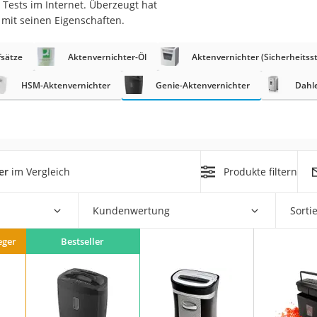
 Tests im Internet. Überzeugt hat
n
mit seinen Eigenschaften.
filter
fsätze
Aktenvernichter-Öl
Aktenvernichter (Sicherheitsst
cherheitsstufe 4
HSM-Aktenvernichter
Genie-Aktenvernichter
Dahl
er
im Vergleich
Produkte filtern
r Schreibtisch
Kundenwertung
Sorti
 cm
eger
Bestseller