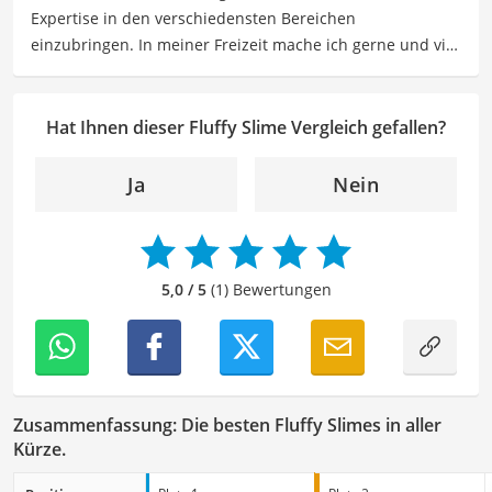
Expertise in den verschiedensten Bereichen
empfehlenswert für
Kinder
und
Teenager
.
einzubringen. In meiner Freizeit mache ich gerne und viel
Sport und probiere dabei immer wieder neue Sportarten
aus. Als Lektorin liegt mein Fokus darauf, Texte auf ihre
Klarheit, Verständlichkeit und stilistische Korrektheit zu
Hat Ihnen dieser Fluffy Slime Vergleich gefallen?
überprüfen. Mein Ziel ist es dabei, die Qualität und den
Ausdruck der Texte zu verbessern, um Ihnen eine
Ja
Nein
angenehme Leseerfahrung zu bieten. Durch meine
langjährige Erfahrung als Lektorin will ich vor allem dazu
beitragen, dass die Inhalte unserer Redaktion optimal
präsentiert werden und ihre volle Wirkung entfalten.
5,0 / 5
(1) Bewertungen
Zusammenfassung: Die besten Fluffy Slimes in aller
Kürze.