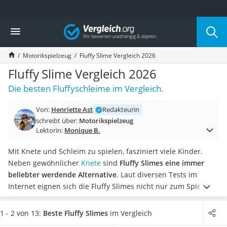
Die beliebtesten Vergleiche nach Kategorie
Vergleich
Freizeit & Sport
Gartentrampolin
Motorikspielzeug
Fluffy Slime Vergleich 2026
Trampolin
Metalldetektor
Fluffy Slime Vergleich 2026
Eufab-Fahrradträger
Die besten Fluffyschleime im Vergleich.
Trampolin 366 cm
Fahrradschloss
Von:
Henriette Ast
Redakteurin
Aluminium-Koffer
schreibt über:
Motorikspielzeug
Futterboot
Lektorin:
Monique B.
Air Bike
E-Bike-Dreirad
Mit Knete und Schleim zu spielen, fasziniert viele Kinder.
Trekkingschuhe Herren
Neben gewöhnlicher
Knete
sind
Fluffy Slimes eine immer
Reisetasche mit Rollen
beliebter werdende Alternative
. Laut diversen Tests im
Klimmzugstation
Internet eignen sich die Fluffy Slimes nicht nur zum Spielen
Koffer
für Kinder, sondern auch zur Entspannung für Erwachsene.
Nachtsichtgerät
Fluffy Slimes zeichnen sich insbesondere durch ihre fluffige
1 - 2 von 13:
Beste Fluffy Slimes
im Vergleich
Faltschloss
Textur aus.
Wählen Sie jetzt aus unserer Vergleichstabelle