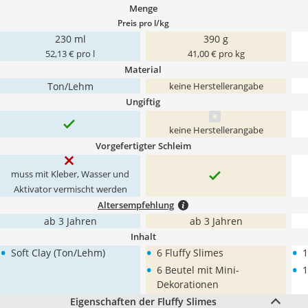
Menge
Preis pro l/kg
230 ml
390 g
52,13 € pro l
41,00 € pro kg
Material
Ton/Lehm
keine Herstellerangabe
Ungiftig
keine Herstellerangabe
Vorgefertigter Schleim
muss mit Kleber, Wasser und
Aktivator vermischt werden
Altersempfehlung
ab 3 Jahren
ab 3 Jahren
Inhalt
•
•
•
Soft Clay (Ton/Lehm)
6 Fluffy Slimes
1
•
•
6 Beutel mit Mini-
1
Dekorationen
Eigenschaften der Fluffy Slimes