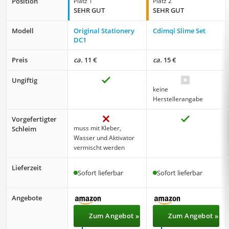
Position
Platz 1
Platz 2
SEHR GUT
SEHR GUT
Modell
Original Stationery
Cdimqi Slime Set
DC1
Preis
ca.
11 €
ca.
15 €
Ungiftig
keine
Herstellerangabe
Vorgefertigter
muss mit Kleber,
Schleim
Wasser und Aktivator
vermischt werden
Lieferzeit
Sofort lieferbar
Sofort lieferbar
Angebote
Zum Angebot »
Zum Angebot »