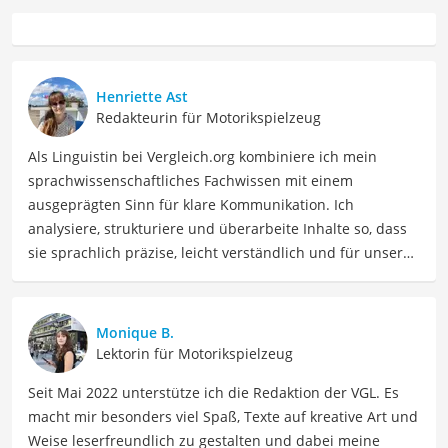
Henriette Ast
Redakteurin für Motorikspielzeug
Als Linguistin bei Vergleich.org kombiniere ich mein
sprachwissenschaftliches Fachwissen mit einem
ausgeprägten Sinn für klare Kommunikation. Ich
analysiere, strukturiere und überarbeite Inhalte so, dass
sie sprachlich präzise, leicht verständlich und für unsere
Leser:innen informierend sind. Mein Schwerpunkt liegt
dabei unter anderem auf Freizeit-Themen. Auch privat
beschäftige ich mich gerne mit verschiedenen Hobbys
Monique B.
und Freizeitaktivitäten. Dieses Interesse spiegelt sich in
Lektorin für Motorikspielzeug
meinen Beiträgen wider, die sich mit Freizeitideen,
Seit Mai 2022 unterstütze ich die Redaktion der VGL. Es
Reiseempfehlungen, Hobbytipps und Anregungen für die
macht mir besonders viel Spaß, Texte auf kreative Art und
Freizeitgestaltung befassen.
Weise leserfreundlich zu gestalten und dabei meine
Der Fluffy Slime-Vergleich ist aus unserer Sicht besonders