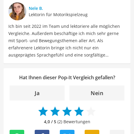
beschäftige ich mich gerne mit verschiedenen Hobbys
Nele B.
und Freizeitaktivitäten. Dieses Interesse spiegelt sich in
Lektorin für Motorikspielzeug
meinen Beiträgen wider, die sich mit Freizeitideen,
Ich bin seit 2022 im Team und lektoriere alle möglichen
Reiseempfehlungen, Hobbytipps und Anregungen für die
Vergleiche. Außerdem beschäftige ich mich sehr gerne
Freizeitgestaltung befassen.
mit Sport- und Bewegungsthemen aller Art. Als
Der Pop-It-Vergleich ist aus unserer Sicht besonders
erfahrenere Lektorin bringe ich nicht nur ein
empfehlenswert für
Kinder
und
Jugendliche
.
ausgeprägtes Sprachgefühl und eine sorgfältige
Arbeitsweise mit, sondern auch mein Interesse an
sportlichen Aktivitäten. Durch meine Tätigkeit als Lektorin
kann ich dazu beitragen, Texte inhaltlich präzise, gut
Hat Ihnen dieser Pop-It Vergleich gefallen?
strukturiert und sprachlich einwandfrei zu gestalten.
Mein Ziel ist es, unsere Inhalte auf ihre inhaltliche
Ja
Nein
Kohärenz, logische Schlüssigkeit und stilistische Qualität
zu überprüfen sowie gegebenenfalls zu verbessern. Mit
meinem Hintergrund im Bereich Sport und meiner Liebe
zur geschriebenen Sprache trage ich dazu bei, dass
4,0 / 5
(2) Bewertungen
unsere Vergleiche ansprechend, verständlich sowie
fehlerfrei sind.