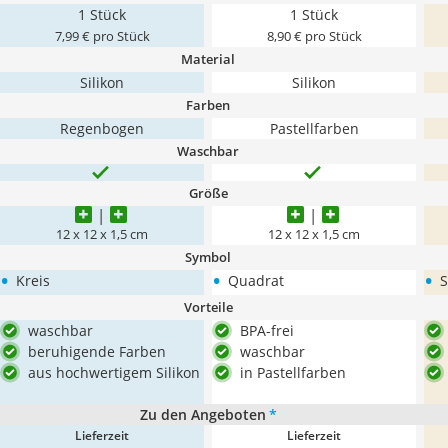
1 Stück
1 Stück
7,99 € pro Stück
8,90 € pro Stück
Material
Silikon
Silikon
Farben
Regenbogen
Pastellfarben
Waschbar
Größe
12 x 12 x 1,5 cm
12 x 12 x 1,5 cm
Symbol
•
•
•
Kreis
Quadrat
S
Vorteile
waschbar
BPA-frei
beruhigende Farben
waschbar
aus hochwertigem Silikon
in Pastellfarben
Zu den Angeboten
*
Lieferzeit
Lieferzeit