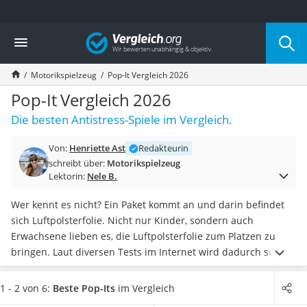
Die beliebtesten Vergleiche nach Kategorie
Vergleich
Freizeit & Sport
Gartentrampolin
Motorikspielzeug
Pop-It Vergleich 2026
Trampolin
Metalldetektor
Pop-It Vergleich 2026
Eufab-Fahrradträger
Die besten Antistress-Spiele im Vergleich.
Trampolin 366 cm
Fahrradschloss
Von:
Henriette Ast
Redakteurin
Aluminium-Koffer
schreibt über:
Motorikspielzeug
Futterboot
Lektorin:
Nele B.
Air Bike
E-Bike-Dreirad
Wer kennt es nicht? Ein Paket kommt an und darin befindet
Trekkingschuhe Herren
sich Luftpolsterfolie. Nicht nur Kinder, sondern auch
Reisetasche mit Rollen
Erwachsene lieben es, die Luftpolsterfolie zum Platzen zu
Klimmzugstation
bringen. Laut diversen Tests im Internet wird dadurch sehr
Koffer
gut Stress abgebaut.
Damit Sie diesen Spaß auch ohne
Nachtsichtgerät
Pakete haben
, sollten Sie sich ein Pop-It kaufen. Wie auch ein
1 - 2 von 6:
Beste Pop-Its
im Vergleich
Faltschloss
Antistressball
eignet sich ein Pop-It ideal zum Stressabbau.