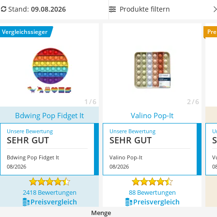
Handgepäck-Koffer
Wählen Sie jetzt aus unserer Produkttabelle ein
Pop-It mit
Produkte filtern
Stand:
09.08.2026
Vibrationsplatte
Regenbogen-Farben
, um nicht nur durch das Poppen,
Wanderschuhe Herren
sondern auch durch die Farben Stress zu reduzieren.
Vergleichssieger
Pre
Sicherheitsweste Reiten
Überzeugt hat uns hier im August 2026 besonders das
Service
Modell
Bdwing Pop Fidget It
*
mit seinen Eigenschaften.
1 / 6
2 / 6
Bdwing Pop Fidget It
Valino Pop-It
Unsere Bewertung
Unsere Bewertung
U
SEHR GUT
SEHR GUT
Bdwing Pop Fidget It
Valino Pop-It
V
08/2026
08/2026
0
2418 Bewertungen
88 Bewertungen
Preis­vergleich
Preis­vergleich
Menge