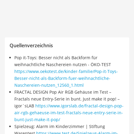
Quellenverzeichnis
Pop it-Toys: Besser nicht als Backform für
weihnachtliche Naschereien nutzen - ÖKO-TEST
https://www.oekotest.de/kinder-familie/Pop-it-Toys-
Besser-nicht-als-Backform-fuer-weihnachtliche-
Naschereien-nutzen_12560_1.html
FRACTAL DESIGN Pop Air RGB Gehäuse im Test –
Fractals neue Entry-Serie in bunt. Just make it pop! –
igor´sLAB
https://www.igorslab.de/fractal-design-pop-
air-rgb-gehaeuse-im-test-fractals-neue-entry-serie-in-
bunt-just-make-it-pop/
Spielzeug: Alarm im Kinderzimmer | Stiftung
Warentest
https://www.test.de/Spielzeug-Alarm-im-