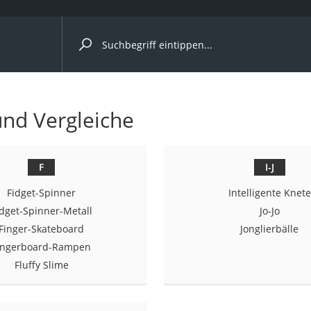
ergleiche nach Kategorie
und Vergleiche
er
F
I-J
Fidget-Spinner
Intelligente Knete
idget-Spinner-Metall
Jo-Jo
Finger-Skateboard
Jonglierbälle
ingerboard-Rampen
Fluffy Slime