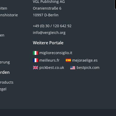
VGL Publishing AG
eiten
Oranienstraße 6
nshistorie
10997 D-Berlin
+49 (0) 30 / 120 642 92
info@vergleich.org
ten
Weitere Portale
miglioreconsiglio.it
meilleurs.fr
mejoraelige.es
ierung
pickbest.co.uk
bestpick.com
erden
roducts
egel