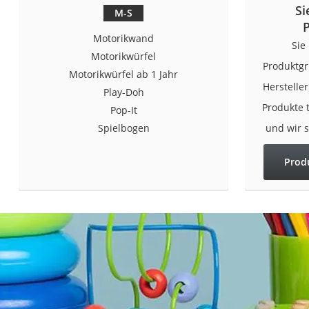
Si
Trekkingschuhe H
M-S
Reisetasche mit Ro
Motorikwand
Sie
Klimmzugstation
Motorikwürfel
Produktgr
Motorikwürfel ab 1 Jahr
Koffer
Herstelle
Play-Doh
Nachtsichtgerät
Produkte 
Pop-It
Faltschloss
Spielbogen
und wir 
Handgepäck-Koffe
Prod
Vibrationsplatte
Wanderschuhe He
Sicherheitsweste R
Service