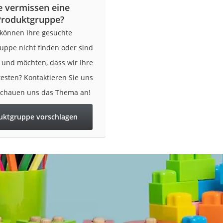
e vermissen eine
erren
Produktgruppe?
llen
 können Ihre gesuchte
uppe nicht finden oder sind
r und möchten, dass wir Ihre
testen? Kontaktieren Sie uns
schauen uns das Thema an!
r
uktgruppe vorschlagen
rren
eiten