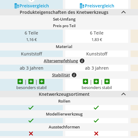
mehr anzeigen
Preis­vergleich
Preis­vergleich
Produkteigenschaften des Knetwerkzeugs
Set-Umfang
Preis pro Teil
6 Teile
6 Teile
1,16 €
1,83 €
Material
Kunststoff
Kunststoff
Altersempfehlung
ab 3 Jahren
ab 3 Jahren
Stabilität
besonders stabil
besonders stabil
Knetwerkzeugsortiment
Rollen
Modellierwerkzeug
Ausstechformen