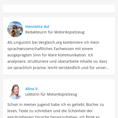
Henriette Ast
Redakteurin für Motorikspielzeug
Als Linguistin bei Vergleich.org kombiniere ich mein
sprachwissenschaftliches Fachwissen mit einem
ausgeprägten Sinn für klare Kommunikation. Ich
analysiere, strukturiere und überarbeite Inhalte so, dass
sie sprachlich präzise, leicht verständlich und für unsere
Leser:innen informierend sind. Mein Schwerpunkt liegt
dabei unter anderem auf Freizeit-Themen. Auch privat
beschäftige ich mich gerne mit verschiedenen Hobbys
Alina V.
und Freizeitaktivitäten. Dieses Interesse spiegelt sich in
Lektorin für Motorikspielzeug
meinen Beiträgen wider, die sich mit Freizeitideen,
Schon in meiner Jugend habe ich es geliebt, Bücher zu
Reiseempfehlungen, Hobbytipps und Anregungen für die
lesen, Texte zu schreiben und die Schönheit der
Freizeitgestaltung befassen.
geschriebenen Sprache hervorzuheben. Ich finde es