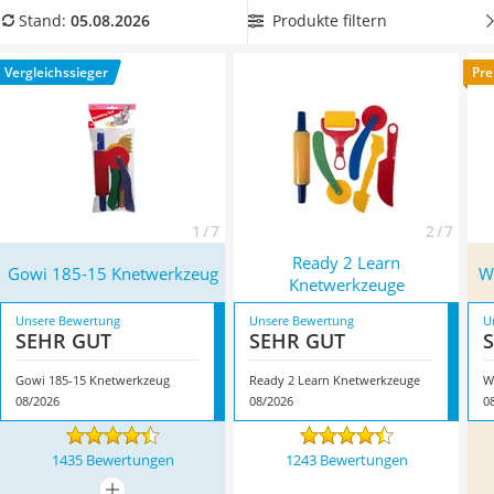
Handgepäck-Koffer
Kinder ab zwei Jahren geeignet ist
, wenn Ihren Nachwuchs
Produkte filtern
Stand:
05.08.2026
Vibrationsplatte
schon früh das Bastelfieber packt. Überzeugt hat uns hier im
Wanderschuhe Herren
August 2026 besonders das Modell
Gowi 185-15
Vergleichssieger
Pre
Sicherheitsweste Reiten
Knetwerkzeug
*
mit seinen Eigenschaften.
Service
1 / 7
2 / 7
Ready 2 Learn
Gowi 185-15 Knetwerkzeug
W
Knetwerkzeuge
Unsere Bewertung
Unsere Bewertung
U
SEHR GUT
SEHR GUT
Gowi 185-15 Knetwerkzeug
Ready 2 Learn Knetwerkzeuge
W
08/2026
08/2026
0
1435 Bewertungen
1243 Bewertungen