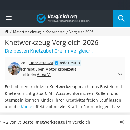
Die beliebtesten Vergleiche nach Kategorie
Vergleich
Freizeit & Sport
Gartentrampolin
Motorikspielzeug
Knetwerkzeug Vergleich 2026
Trampolin
Metalldetektor
Knetwerkzeug Vergleich 2026
Eufab-Fahrradträger
Die besten Knetzubehöre im Vergleich.
Trampolin 366 cm
Fahrradschloss
Von:
Henriette Ast
Redakteurin
Aluminium-Koffer
schreibt über:
Motorikspielzeug
Futterboot
Lektorin:
Alina V.
Air Bike
E-Bike-Dreirad
Erst mit dem richtigen
Knetwerkzeug
macht das Basteln mit
Trekkingschuhe Herren
Knete so richtig Spaß. Mit
Ausstechförmchen, Rollern und
Reisetasche mit Rollen
Stempeln
können Kinder ihrer Kreativität freien Lauf lassen
Klimmzugstation
und die
Knete
effektiv ohne viel Kraft in Form bringen. Laut
Koffer
Tests im Internet sind die gängigsten Knetwerkzeuge ab drei
Nachtsichtgerät
Jahren geeignet.
Wählen Sie jetzt aus unserer
1 - 2 von 7:
Beste Knetwerkzeuge
im Vergleich
Faltschloss
Vergleichstabelle das beste
Knetwerkzeug, das bereits für