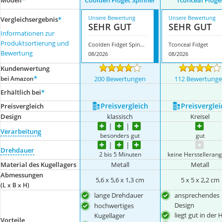
Modell
*
Coolden Fidget Spinner
Tconceal Fidge
Unsere Bewertung
Unsere Bewertung
Vergleichsergebnis
*
SEHR GUT
SEHR GUT
Informationen zur
Produktsortierung und
Coolden Fidget Spinner
Tconceal Fidget
Bewertung
08/2026
08/2026
Kundenwertung
*
bei Amazon
200 Bewertungen
112 Bewertung
Erhältlich bei
*
Preis­vergleich
Preis­verglei
Preis­vergleich
Design
klassisch
Kreisel
Verarbeitung
besonders gut
gut
Drehdauer
2 bis 5 Minuten
keine Herstelleran
Material des Kugellagers
Metall
Metall
Abmessungen
5,6 x 5,6 x 1,3 cm
5 x 5 x 2,2 cm
(L x B x H)
lange Drehdauer
ansprechendes
Design
hochwertiges
liegt gut in der
Kugellager
Vorteile