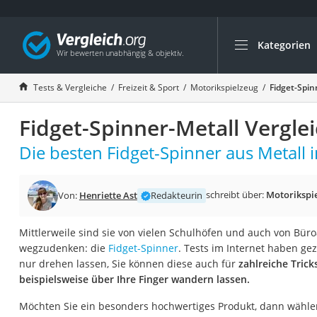
Kategorien
Die beliebtesten V
Freizeit & Sport
Tests & Vergleiche
Freizeit & Sport
Motorikspielzeug
Fidget-Spin
Gartentrampolin
Fidget-Spinner-Metall Vergle
Trampolin
Metalldetektor
Die besten Fidget-Spinner aus Metall i
Eufab-Fahrradträg
Trampolin 366 cm
schreibt über:
Motorikspi
Von:
Henriette Ast
Redakteurin
Fahrradschloss
Mittlerweile sind sie von vielen Schulhöfen und auch von Bür
Aluminium-Koffer
wegzudenken: die
Fidget-Spinner
. Tests im Internet haben gez
Futterboot
nur drehen lassen, Sie können diese auch für
zahlreiche Trick
beispielsweise über Ihre Finger wandern lassen.
Air Bike
E-Bike-Dreirad
Möchten Sie ein besonders hochwertiges Produkt, dann wählen 