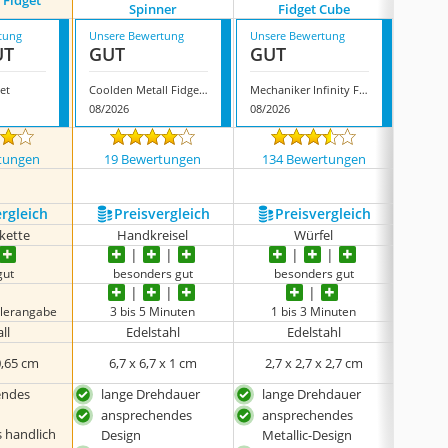
 Fidget
Kylos
Spinner
Fidget Cube
tung
Unsere Bewertung
Unsere Bewertung
Unsere
UT
GUT
GUT
GUT
et
Coolden Metall Fidget Spinner
Mechaniker Infinity Fidget Cube
Kylos 
08/2026
08/2026
08/202
tungen
19 Bewertungen
134 Bewertungen
16 
ergleich
Preis­vergleich
Preis­vergleich
P
kette
Handkreisel
Würfel
H
gut
besonders gut
besonders gut
be
llerangabe
3 bis 5 Minuten
1 bis 3 Minuten
2 
ll
Edelstahl
Edelstahl
0,65 cm
6,7 x 6,7 x 1 cm
2,7 x 2,7 x 2,7 cm
6 
endes
lange Drehdauer
lange Drehdauer
lan
ansprechendes
ansprechendes
ans
 handlich
Design
Metallic-Design
Des