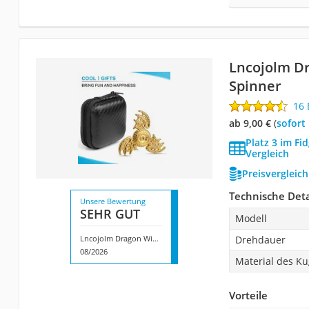
Lncojolm Dr
Spinner
16
ab 9,00 €
(
Sofort
Platz 3 im Fi
Vergleich
Preisvergleic
Technische Deta
Unsere Bewertung
SEHR GUT
Modell
Lncojolm Dragon Wing Fidget Spinner
Drehdauer
08/2026
Material des Ku
Vorteile