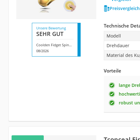
Preisvergleic
Technische Deta
Unsere Bewertung
SEHR GUT
Modell
Coolden Fidget Spinner
Drehdauer
08/2026
Material des Ku
Vorteile
lange Dr
hochwerti
robust un
Tconceal Fi