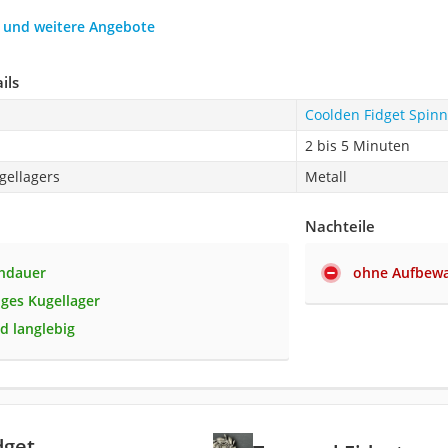
h und weitere Angebote
ils
Coolden Fidget Spinn
2 bis 5 Minuten
gellagers
Metall
Nachteile
ehdauer
ohne Aufbew
ges Kugellager
d langlebig
dget