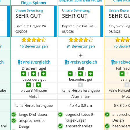
t
Bopster Spin Ball Fidget
Clnyrwcb
Fidget Spinner
Unsere Bewertung
Unsere Bewertung
Unsere Bewer
SEHR GUT
SEHR GUT
SEHR G
Lncojolm Dragon Wing Fidget Spinner
Bopster Spin Ball Fidget
Clnyrwcb Fidg
08/2026
08/2026
08/2026
en
16 Bewertungen
91 Bewertungen
76 Bewer
mehr anzeigen
ch
Preis­vergleich
Preis­vergleich
Preis­v
Drachenflügel
Ball
Fahrrad
besonders gut
besonders gut
sehr 
gabe
bis zu 3 Minuten
keine Herstellerangabe
keine Herste
Metall
Aluminium
Meta
4 x 4 x 3,9 cm
6 x 3,5 x 
keine Herstellerangabe
lange Drehdauer
abgedichtetes 9-
ansprech
Kugel-Lager
Design
ansprechendes
 Hand
ansprechendes
besonders
Design