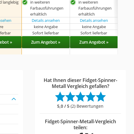
d langlebig
in weiteren
in weiteren
kom
Farbausführungen
Farbausführungen
erhältlich
erhältlich
ansehen
Details ansehen
Details ansehen
hre
keine Angabe
keine Angabe
k
eferbar
Sofort lieferbar
Sofort lieferbar
Sof
ebot »
Zum Angebot »
Zum Angebot »
Zu
Hat Ihnen dieser Fidget-Spinner-
Metall Vergleich gefallen?
5,0 / 5
(2) Bewertungen
Fidget-Spinner-Metall-Vergleich
teilen: