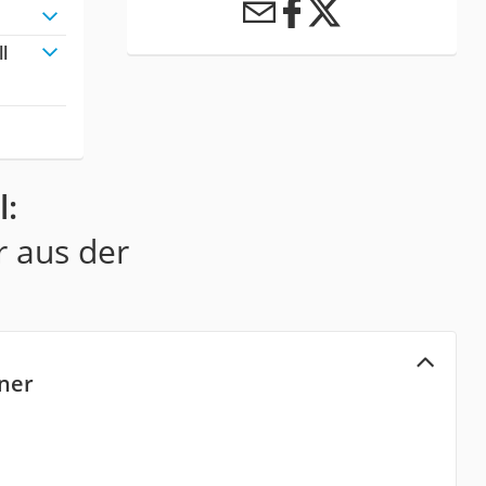
l
l:
r aus der
nner