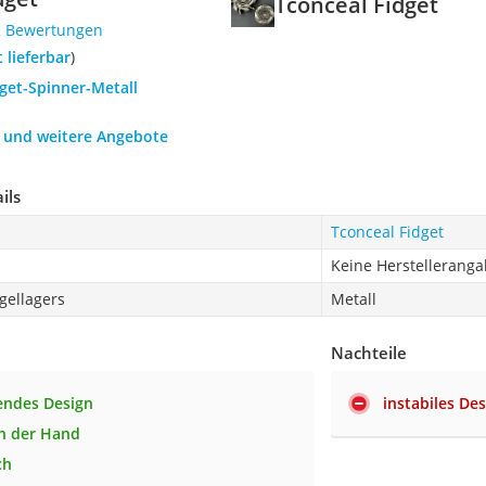
Tconceal Fidget
2 Bewertungen
t lieferbar
)
dget-Spinner-Metall
h und weitere Angebote
ils
Tconceal Fidget
Keine Herstellerang
gellagers
Metall
Nachteile
endes Design
instabiles De
in der Hand
ch