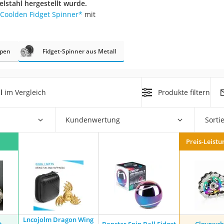
lstahl hergestellt wurde.
erren
Coolden Fidget Spinner
*
mit
llen
mpen
Fidget-Spinner aus Metall
l
im Vergleich
Produkte filtern
r
Kundenwertung
Sorti
rren
Preis-Leistu
eiten
Lncojolm Dragon Wing