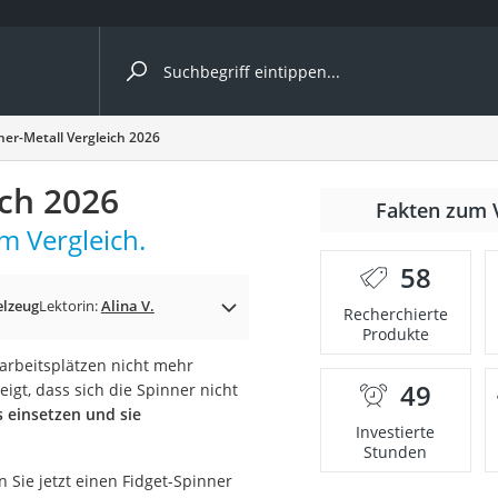
ergleiche nach Kategorie
ner-Metall Vergleich 2026
ich 2026
Fakten zum 
m Vergleich.
er
58
elzeug
Lektorin:
Alina V.
Recherchierte
Produkte
oarbeitsplätzen nicht mehr
49
eigt, dass sich die Spinner nicht
s einsetzen und sie
Investierte
Stunden
Sie jetzt einen Fidget-Spinner