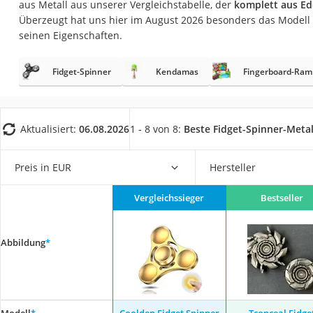
aus Metall aus unserer Vergleichstabelle, der
komplett aus Ede
Trekkingschuhe H
Überzeugt hat uns hier im August 2026 besonders das Modell
Reisetasche mit Ro
seinen Eigenschaften.
Klimmzugstation
Fidget-Spinner
Kendamas
Fingerboard-Ra
Koffer
Nachtsichtgerät
Faltschloss
Aktualisiert:
06.08.2026
1 - 8 von 8:
Beste Fidget-Spinner-Metal
Handgepäck-Koffe
Vibrationsplatte
Preis in EUR
Hersteller
Wanderschuhe He
Vergleichssieger
Bestseller
Sicherheitsweste R
Service
Abbildung
*