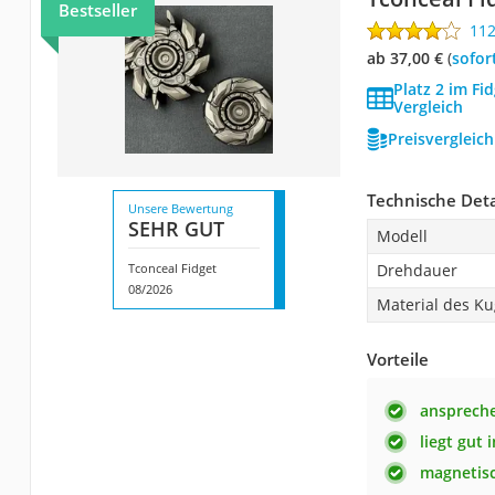
Bestseller
11
ab 37,00 €
(
Sofor
Platz 2 im Fi
Vergleich
Preisvergleic
Technische Deta
Unsere Bewertung
SEHR GUT
Modell
Tconceal Fidget
Drehdauer
08/2026
Material des Ku
Vorteile
ansprech
liegt gut 
magnetis