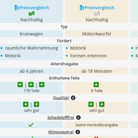
Preis­vergleich
Preis­vergleich
Nachhaltig
Nachhaltig
Typ
Kranwagen
Motorikwürfel
Fördert
•
•
•
räumliche Wahrnehmung
Motorik
H
•
•
•
Motorik
Formen erkennen
M
Altersfreigabe
ab 6 Jahren
ab 18 Monaten
Enthaltene Teile
170 Teile
6 Teile
Qualität
sehr gut
sehr gut
Schadstofffrei
keine Herstellerangabe
Klimaneutral