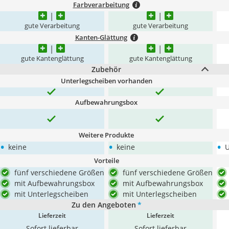
Farbverarbeitung
gute Verarbeitung
gute Verarbeitung
Kanten-Glättung
gute Kantenglättung
gute Kantenglättung
Zubehör
Unterlegscheiben vorhanden
Aufbewahrungsbox
Weitere Produkte
•
•
•
keine
keine
U
Vorteile
fünf verschiedene Größen
fünf verschiedene Größen
mit Aufbewahrungsbox
mit Aufbewahrungsbox
mit Unterlegscheiben
mit Unterlegscheiben
Zu den Angeboten
*
Lieferzeit
Lieferzeit
Sofort lieferbar
Sofort lieferbar