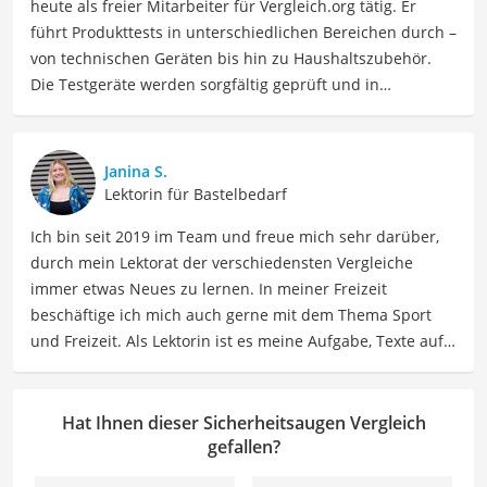
heute als freier Mitarbeiter für Vergleich.org tätig. Er
führt Produkttests in unterschiedlichen Bereichen durch –
von technischen Geräten bis hin zu Haushaltszubehör.
Die Testgeräte werden sorgfältig geprüft und in
realistischen Alltagssituationen ausprobiert, um den
Lesern fundierte und aussagekräftige Eindrücke
vermitteln zu können. Seine langjährige Erfahrung im
Janina S.
Content- und Testbereich sowie das große persönliche
Lektorin für Bastelbedarf
Interesse an innovativen Produkten sorgen dafür, dass die
Ich bin seit 2019 im Team und freue mich sehr darüber,
Ergebnisse praxisnah, verständlich und zuverlässig sind.
durch mein Lektorat der verschiedensten Vergleiche
Der Sicherheitsaugen-Vergleich ist aus unserer Sicht
immer etwas Neues zu lernen. In meiner Freizeit
besonders empfehlenswert für
Bastler
und
Künstler
.
beschäftige ich mich auch gerne mit dem Thema Sport
und Freizeit. Als Lektorin ist es meine Aufgabe, Texte auf
ihre inhaltliche Richtigkeit, sprachliche Präzision und
Lesbarkeit zu überprüfen. Mein Ziel ist es, unseren
Autoren dabei zu helfen, ihre Botschaften klar und
Hat Ihnen dieser Sicherheitsaugen Vergleich
effektiv zu kommunizieren. Durch meine Leidenschaft für
gefallen?
das geschriebene Wort und meine breitgefächerten