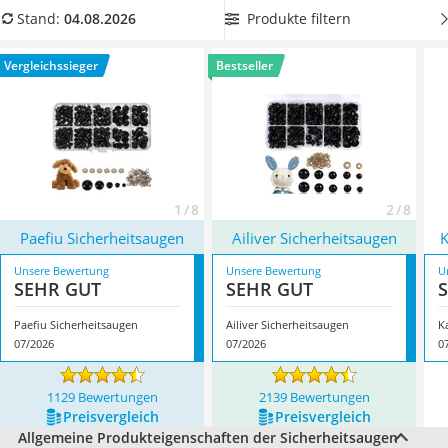
Handgepäck-Koffer
Vergleichstabelle die
hochwertigsten Sicherheitsaugen mit
Produkte filtern
Stand:
04.08.2026
Vibrationsplatte
Kantenglättung
, damit Ihr Kind besonders sicher ohne
Wanderschuhe Herren
Verletzungsgefahr mit dem selbstgehäkelten Stofftier
Vergleichssieger
Bestseller
Sicherheitsweste Reiten
kuscheln kann. Überzeugt hat uns hier im August 2026
Service
besonders das Modell
Paefiu Sicherheitsaugen
*
mit seinen
Eigenschaften.
1 / 8
2 / 8
Paefiu Sicherheitsaugen
Ailiver Sicherheitsaugen
K
Unsere Bewertung
Unsere Bewertung
U
SEHR GUT
SEHR GUT
Paefiu Sicherheitsaugen
Ailiver Sicherheitsaugen
K
07/2026
07/2026
0
1129 Bewertungen
2139 Bewertungen
Preis­vergleich
Preis­vergleich
Allgemeine Produkteigenschaften der Sicherheitsaugen