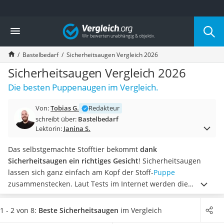
Die beliebtesten Vergleiche nach Kategorie
Vergleich
Freizeit & Sport
Gartentrampolin
Bastelbedarf
Sicherheitsaugen Vergleich 2026
Trampolin
Metalldetektor
Sicherheitsaugen Vergleich 2026
Eufab-Fahrradträger
Die besten Puppenaugen im Vergleich.
Trampolin 366 cm
Fahrradschloss
Von:
Tobias G.
Redakteur
Aluminium-Koffer
schreibt über:
Bastelbedarf
Futterboot
Lektorin:
Janina S.
Air Bike
E-Bike-Dreirad
Das selbstgemachte Stofftier bekommt
dank
Trekkingschuhe Herren
Sicherheitsaugen ein richtiges Gesicht
! Sicherheitsaugen
Reisetasche mit Rollen
lassen sich ganz einfach am Kopf der Stoff-
Puppe
Klimmzugstation
zusammenstecken. Laut Tests im Internet werden die
Koffer
meisten Augen im Set mit verschiedenen Größen und Farben
Nachtsichtgerät
angeboten.
Schwarz ist die gängige Variante
, aber es gibt
1 - 2 von 8:
Beste Sicherheitsaugen
im Vergleich
Faltschloss
auch eine große Farbauswahl.
Wählen Sie jetzt aus unserer