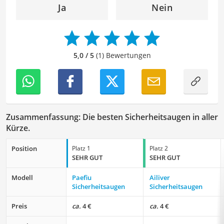
Interessen, bringe ich frische Perspektiven sowie neue
Ja
Nein
Ideen in den Lektoratsprozess ein, um sicherzustellen,
dass die Texte sowohl qualitativ hochwertig als auch
ansprechend sind.
5,0 / 5
(1) Bewertungen
Zusammenfassung: Die besten Sicherheitsaugen in aller
Kürze.
Position
Platz 1
Platz 2
SEHR GUT
SEHR GUT
Modell
Paefiu
Ailiver
Sicherheitsaugen
Sicherheitsaugen
Preis
ca.
4 €
ca.
4 €