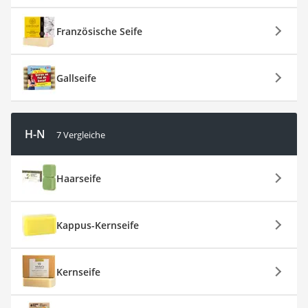
Französische Seife
Gallseife
H-N
7 Vergleiche
Haarseife
Kappus-Kernseife
Kernseife