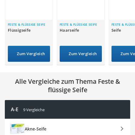
Philips-Sonicare-Zahnbürste
Schildkrötenhaus
Mineralfutter Pferd
Massagegerät
FESTE & FLÜSSIGE SEIFE
FESTE & FLÜSSIGE SEIFE
FESTE & FLÜSS
Flüssigseife
Haarseife
Seife
Service
Zum Vergleich
Zum Vergleich
Zum Ve
Alle Vergleiche zum Thema Feste &
flüssige Seife
A-E
9 Vergleiche
Akne-Seife