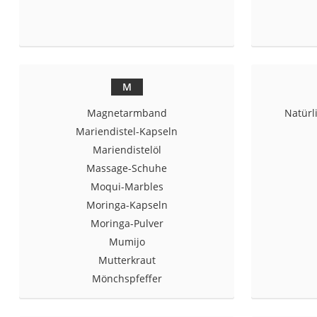
Eiweißpulver
Magnesiumpräpar
Katzenklappe
Nackenmassagege
M
Zeckenschutz Katz
Magnetarmband
Natürl
leichter Haartrock
Mariendistel-Kapseln
Philips-Sonicare-
Mariendistelöl
Schildkrötenhaus
Massage-Schuhe
Moqui-Marbles
Mineralfutter Pfer
Moringa-Kapseln
Massagegerät
Moringa-Pulver
Service
Mumijo
Mutterkraut
Mönchspfeffer