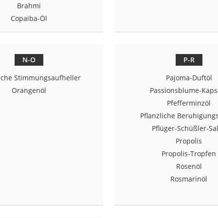
Brahmi
Copaiba-Öl
at
rät
N-O
P-R
e
iche Stimmungsaufheller
Pajoma-Duftöl
ner
Orangenöl
Passionsblume-Kaps
Zahnbürste
Pfefferminzöl
Pflanzliche Beruhigungs
Pflüger-Schüßler-Sa
d
Propolis
Propolis-Tropfen
Rosenöl
Rosmarinöl