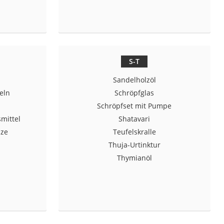
S-T
Sandelholzöl
eln
Schröpfglas
Schröpfset mit Pumpe
mittel
Shatavari
lze
Teufelskralle
Thuja-Urtinktur
Thymianöl