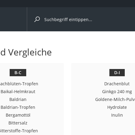
ergleiche nach Kategorie
nd Vergleiche
B-C
D-I
p)
achblüten-Tropfen
Drachenblut
Baikal-Helmkraut
Ginkgo 240 mg
Baldrian
Goldene-Milch-Pulv
Baldrian-Tropfen
Hydrolate
Bergamottöl
Inulin
Bittersalz
itterstoffe-Tropfen