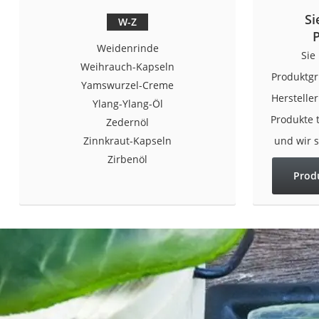
Si
W-Z
Weidenrinde
Sie
Weihrauch-Kapseln
Produktgr
Yamswurzel-Creme
Herstelle
Ylang-Ylang-Öl
Produkte 
Zedernöl
Zinnkraut-Kapseln
und wir 
Zirbenöl
Prod