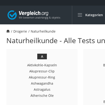
Kategorien
Die beliebtesten V
Drogerie
Drogerie
Naturheilkunde
Inhalator
Naturheilkunde - Alle Tests u
Haarschneider
Rollator
Braun Rasierer
A
Katzenklappe (Chi
Aktivkohle-Kapseln
B
Rasierer
Akupressur-Clip
Akupressur-Ring
Masturbator
Ashwagandha
Massagepistole
Astragalus
Epilierer
Ätherische Öle
Reisehaartrockner
B