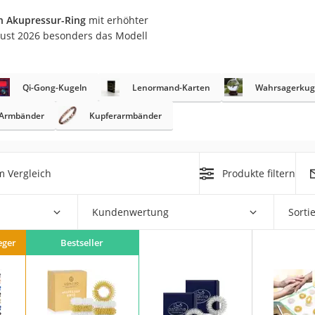
en Akupressur-Ring
mit erhöhter
at
gust 2026 besonders das Modell
rät
Qi-Gong-Kugeln
Lenormand-Karten
Wahrsagerkug
e
-Armbänder
Kupferarmbänder
ner
Zahnbürste
m Vergleich
Produkte filtern
d
Kundenwertung
Sorti
eger
Bestseller