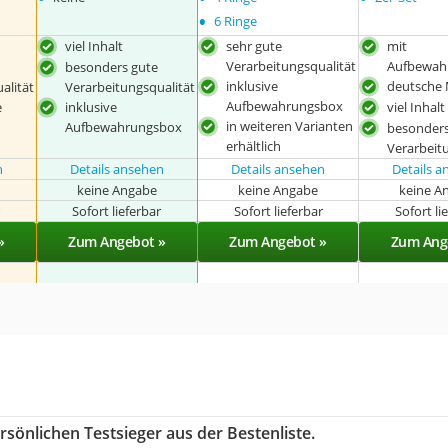
•
6 Ringe
viel Inhalt
sehr gute
mit
Verarbeitungsqualität
Aufbewah
besonders gute
inklusive
deutsche
alität
Verarbeitungsqualität
Aufbewahrungsbox
e
inklusive
viel Inhalt
in weiteren Varianten
Aufbewahrungsbox
besonders
erhältlich
Verarbeit
n
Details ansehen
Details ansehen
Details 
keine Angabe
keine Angabe
keine A
r
Sofort lieferbar
Sofort lieferbar
Sofort li
»
Zum Angebot »
Zum Angebot »
Zum Ang
sönlichen Testsieger aus der Bestenliste.