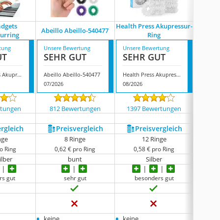
dgets
Health Press Akupressur-
Lavam
Abeillo Abeillo-540477
urring
Ring
tung
Unsere Bewertung
Unsere Bewertung
Unsere
UT
SEHR GUT
SEHR GUT
SEH
Goodsgadgets Akupressurring
Abeillo Abeillo-540477
Health Press Akupressur-Ring
07/2026
08/2026
08/202
rtungen
812 Bewertungen
1397 Bewertungen
425
ergleich
Preis­vergleich
Preis­vergleich
P
nge
8 Ringe
12 Ringe
o Ring
0,62 € pro Ring
0,58 € pro Ring
0,
ilber
bunt
Silber
S
rs gut
sehr gut
besonders gut
be
•
•
•
keine
keine
keine