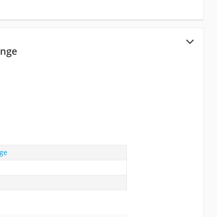
inge
nge