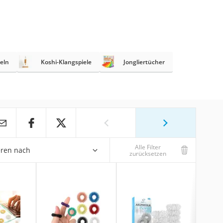
eln
Koshi-Klangspiele
Jongliertücher
Alle Filter
eren nach
zurücksetzen