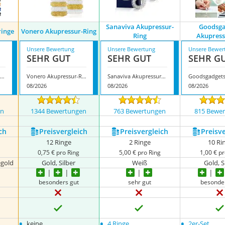
Sanaviva Akupressur-
Goodsga
ringe
Vonero Akupressur-Ring
Ring
Akupress
Unsere Bewertung
Unsere Bewertung
Unsere Bewer
SEHR GUT
SEHR GUT
SEHR G
Kintex Akupressurringe
Vonero Akupressur-Ring
Sanaviva Akupressur-Ring
08/2026
08/2026
08/2026
en
1344 Bewertungen
763 Bewertungen
815 Bewe
ch
Preis­vergleich
Preis­vergleich
Preis­v
12 Ringe
2 Ringe
10 Ri
0,75 € pro Ring
5,00 € pro Ring
1,00 € pr
égold
Gold, Silber
Weiß
Gold, S
besonders gut
sehr gut
besonde
•
•
•
keine
4 Ringe
2er-Set