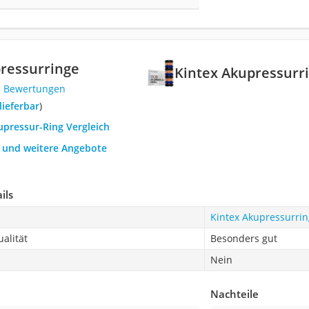
ressurringe
Kintex Akupressurr
3 Bewertungen
 lieferbar
)
upressur-Ring Vergleich
h und weitere Angebote
ils
Kintex Akupressurri
alität
Besonders gut
Nein
Nachteile