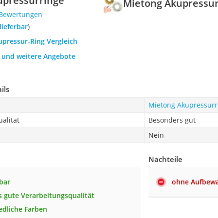
upressurringe
Mietong Akupressur
 Bewertungen
 lieferbar
)
upressur-Ring Vergleich
h und weitere Angebote
ils
Mietong Akupressurr
alität
Besonders gut
Nein
Nachteile
bar
ohne Aufbew
 gute Verarbeitungsqualität
edliche Farben