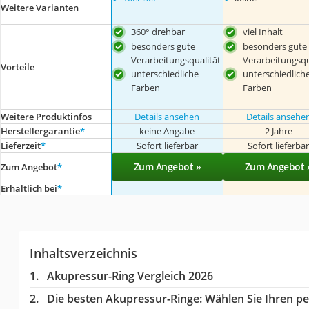
Weitere Varianten
360° drehbar
viel Inhalt
besonders gute
besonders gute
Verarbeitungsqualität
Verarbeitungsqu
Vorteile
unterschiedliche
unterschiedlich
Farben
Farben
Weitere Produktinfos
Details ansehen
Details ansehe
Herstellergarantie
*
keine Angabe
2 Jahre
Lieferzeit
*
Sofort lieferbar
Sofort lieferba
Zum Angebot »
Zum Angebot 
Zum Angebot
*
Erhältlich bei
*
Inhaltsverzeichnis
Akupressur-Ring Vergleich 2026
Die besten Akupressur-Ringe:
Wählen Sie Ihren per