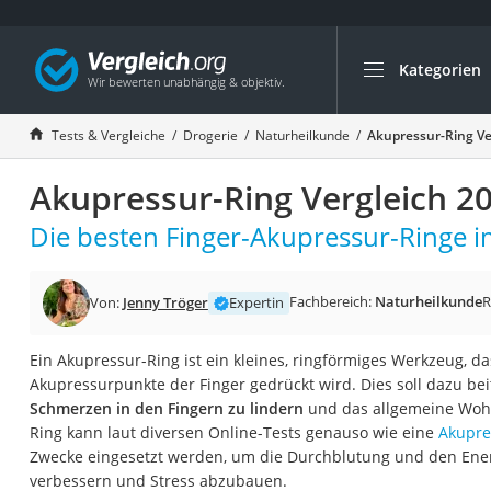
Kategorien
Die beliebtesten V
Drogerie
Tests & Vergleiche
Drogerie
Naturheilkunde
Akupressur-Ring Ve
Inhalator
Akupressur-Ring Vergleich 2
Haarschneider
Rollator
Die besten Finger-Akupressur-Ringe im
Braun Rasierer
Katzenklappe (Chi
Fachbereich:
Naturheilkunde
R
Von:
Jenny Tröger
Expertin
Rasierer
Ein Akupressur-Ring ist ein kleines, ringförmiges Werkzeug, d
Masturbator
Akupressurpunkte der Finger gedrückt wird. Dies soll dazu be
Massagepistole
Schmerzen in den Fingern zu lindern
und das allgemeine Wohl
Ring kann laut diversen Online-Tests genauso wie eine
Akupre
Epilierer
Zwecke eingesetzt werden, um die Durchblutung und den Ener
Reisehaartrockner
verbessern und Stress abzubauen.