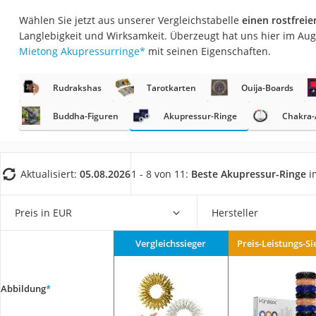
Eiweißpulver
Wählen Sie jetzt aus unserer Vergleichstabelle
einen rostfrei
Magnesiumpräpar
Langlebigkeit und Wirksamkeit. Überzeugt hat uns hier im Au
Mietong Akupressurringe
*
mit seinen Eigenschaften.
Katzenklappe
Nackenmassagege
Rudrakshas
Tarotkarten
Ouija-Boards
Zeckenschutz Katz
Buddha-Figuren
Akupressur-Ringe
Chakra
leichter Haartrock
Philips-Sonicare-
Schildkrötenhaus
Aktualisiert:
05.08.2026
1 - 8 von 11:
Beste Akupressur-Ringe
i
Mineralfutter Pfer
Preis in EUR
Hersteller
Massagegerät
Service
Vergleichssieger
Preis-Leistungs-Si
Abbildung
*