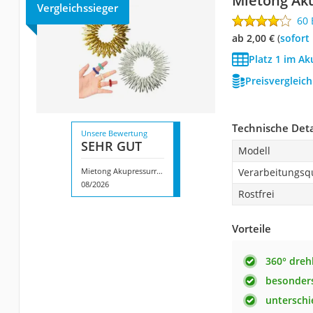
Mietong Ak
Vergleichssieger
60
ab 2,00 €
(
Sofort
Platz 1 im Ak
Preisvergleic
Technische Deta
Unsere Bewertung
SEHR GUT
Modell
Mietong Akupressurringe
Verarbeitungsqu
08/2026
Rostfrei
Vorteile
360° dreh
besonders
unterschi