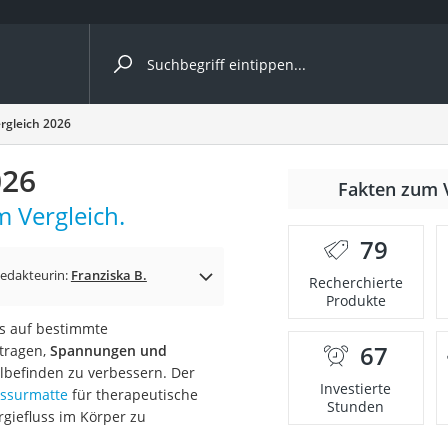
ergleiche nach Kategorie
rgleich 2026
026
Fakten zum 
 Vergleich.
79
p)
edakteurin:
Franziska B.
Recherchierte
Produkte
as auf bestimmte
67
itragen,
Spannungen und
befinden zu verbessern. Der
Investierte
ssurmatte
für therapeutische
Stunden
giefluss im Körper zu