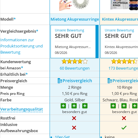
Modell
*
Mietong Akupressurringe
Kintex Akupressur
Unsere Bewertung
Unsere Bewertung
Vergleichsergebnis
*
SEHR GUT
SEHR GUT
Informationen zur
Produktsortierung und
Mietong Akupressurringe
Bewertung
08/2026
08/2026
Kundenwertung
*
bei Amazon
60 Bewertungen
173 Bewertung
Erhältlich bei
*
Preis­vergleich
Preis­verglei
Preis­vergleich
Menge
2 Ringe
10 Ringe
Preis pro Ring
1,50 € pro Ring
1,00 € pro Ring
Farbe
Gold, Silber
Schwarz, Blau, Ros
Verarbeitungsqualität
besonders gut
besonders gut
Rostfrei
Inklusive
Aufbewahrungsbox
•
•
10er-Set
keine