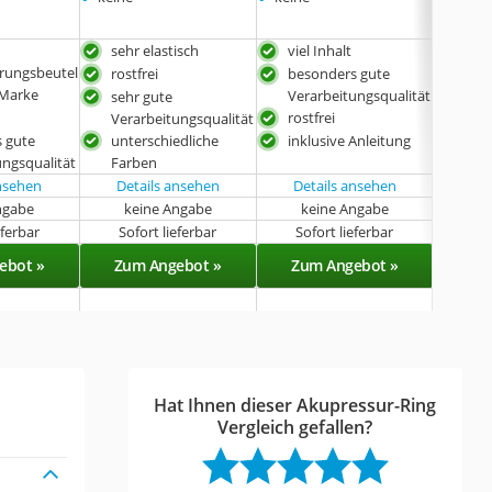
sehr elastisch
viel Inhalt
viel
rungsbeutel
rostfrei
besonders gute
bes
 Marke
Verarbeitungsqualität
Vera
sehr gute
rostfrei
Verarbeitungsqualität
 gute
unterschiedliche
inklusive Anleitung
ungsqualität
Farben
ansehen
Details ansehen
Details ansehen
Det
ngabe
keine Angabe
keine Angabe
k
eferbar
Sofort lieferbar
Sofort lieferbar
Sof
ebot »
Zum Angebot »
Zum Angebot »
Zu
Hat Ihnen dieser Akupressur-Ring
Vergleich gefallen?