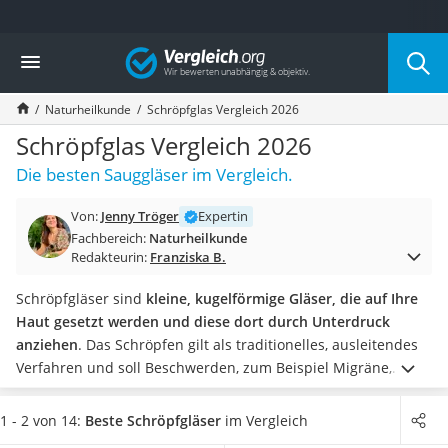
Die beliebtesten Vergleiche nach Kategorie
Vergleich
Drogerie
Inhalator
Naturheilkunde
Schröpfglas Vergleich 2026
Haarschneider
Rollator
Schröpfglas Vergleich 2026
Braun Rasierer
Die besten Sauggläser im Vergleich.
Katzenklappe (Chip)
Rasierer
Von:
Jenny Tröger
Expertin
Masturbator
Fachbereich:
Naturheilkunde
Massagepistole
Redakteurin:
Franziska B.
Epilierer
Reisehaartrockner
Schröpfgläser sind
kleine, kugelförmige Gläser, die auf Ihre
Eiweißpulver
Haut gesetzt werden und diese dort durch Unterdruck
Magnesiumpräparat
anziehen
. Das Schröpfen gilt als traditionelles, ausleitendes
Katzenklappe
Verfahren und soll Beschwerden, zum Beispiel Migräne,
Nackenmassagegerät
lindern.
In gängigen Schröpfglas-Tests im Internet wird unter
Zeckenschutz Katze
anderem die
Anzahl der Gläser und die Anzahl an
1 - 2 von 14:
Beste Schröpfgläser
im Vergleich
leichter Haartrockner
verschiedenen Durchmessern als Bewertungskriterium