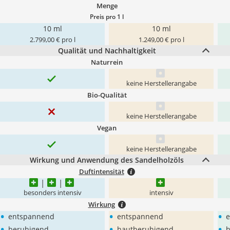
Menge
Preis pro 1 l
10 ml
10 ml
2.799,00 € pro l
1.249,00 € pro l
Qualität und Nachhaltigkeit
Naturrein
keine Herstellerangabe
Bio-Qualität
keine Herstellerangabe
Vegan
keine Herstellerangabe
Wirkung und Anwendung des Sandelholzöls
Duftintensität
besonders intensiv
intensiv
Wirkung
•
•
•
entspannend
entspannend
•
•
•
beruhigend
hautberuhigend
h