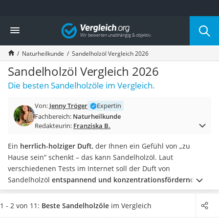
Die beliebtesten Vergleiche nach Kategorie
Vergleich
Drogerie
Inhalator
Naturheilkunde
Sandelholzöl Vergleich 2026
Haarschneider
Rollator
Sandelholzöl Vergleich 2026
Braun Rasierer
Die besten Sandelholzöle im Vergleich.
Katzenklappe (Chip)
Rasierer
Von:
Jenny Tröger
Expertin
Masturbator
Fachbereich:
Naturheilkunde
Massagepistole
Redakteurin:
Franziska B.
Epilierer
Reisehaartrockner
Ein
herrlich-holziger Duft
, der Ihnen ein Gefühl von „zu
Eiweißpulver
Hause sein“ schenkt – das kann Sandelholzöl. Laut
Magnesiumpräparat
verschiedenen Tests im Internet soll der Duft von
Katzenklappe
Sandelholzöl
entspannend und konzentrationsfördernd
Nackenmassagegerät
wirken.
Wenn Sie sich auch ein Fläschchen
Wohlgefühl nach
Zeckenschutz Katze
Hause holen
wollen, dann wählen Sie jetzt ein
1 - 2 von 11:
Beste Sandelholzöle
im Vergleich
leichter Haartrockner
entspannendes und beruhigendes Sandelholzöl mit