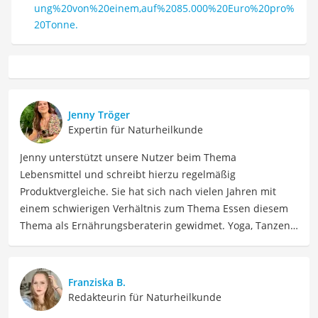
ung%20von%20einem,auf%2085.000%20Euro%20pro%
20Tonne.
Jenny Tröger
Expertin für Naturheilkunde
Jenny unterstützt unsere Nutzer beim Thema
Lebensmittel und schreibt hierzu regelmäßig
Produktvergleiche. Sie hat sich nach vielen Jahren mit
einem schwierigen Verhältnis zum Thema Essen diesem
Thema als Ernährungsberaterin gewidmet. Yoga, Tanzen,
Tantra und Women Circle gehören auch zu ihrem Leben
dazu, dass Jenny seit 2023 voll und ganz in Spanien
genießt. Jenny ist schon allein um die Welt gereist. Heute
Franziska B.
findet sie Ausgleich bei Yoga und Tanzen, auch als
Redakteurin für Naturheilkunde
Lehrerin, und interessiert sich viel für Südamerika und