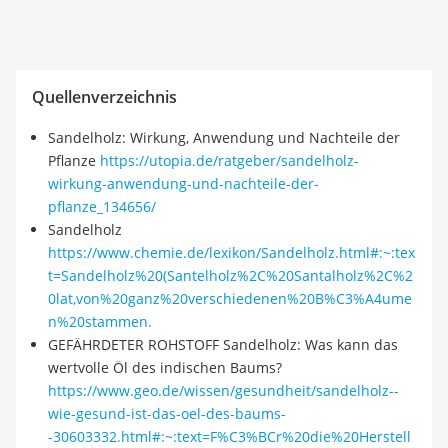
Quellenverzeichnis
Sandelholz: Wirkung, Anwendung und Nachteile der
Pflanze
https://utopia.de/ratgeber/sandelholz-
wirkung-anwendung-und-nachteile-der-
pflanze_134656/
Sandelholz
https://www.chemie.de/lexikon/Sandelholz.html#:~:tex
t=Sandelholz%20(Santelholz%2C%20Santalholz%2C%2
0lat,von%20ganz%20verschiedenen%20B%C3%A4ume
n%20stammen.
GEFÄHRDETER ROHSTOFF Sandelholz: Was kann das
wertvolle Öl des indischen Baums?
https://www.geo.de/wissen/gesundheit/sandelholz--
wie-gesund-ist-das-oel-des-baums-
-30603332.html#:~:text=F%C3%BCr%20die%20Herstell