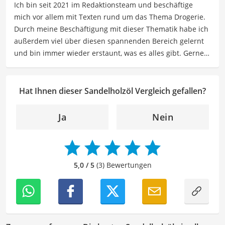
Ich bin seit 2021 im Redaktionsteam und beschäftige
Schamanismus.
mich vor allem mit Texten rund um das Thema Drogerie.
Der Sandelholzöl-Vergleich ist aus unserer Sicht
Durch meine Beschäftigung mit dieser Thematik habe ich
besonders empfehlenswert für
Wellness-Enthusiasten
außerdem viel über diesen spannenden Bereich gelernt
und
Naturkosmetik-Liebhaber
.
und bin immer wieder erstaunt, was es alles gibt. Gerne
lasse ich Sie an meinen Erfahrungen teilhaben. Als
Fachautorin für Drogerieprodukte teile ich mein Wissen
über Beauty- sowie Pflegeprodukte, Gesundheitsartikel,
Hat Ihnen dieser Sandelholzöl Vergleich gefallen?
Haushaltswaren und vieles mehr. Meine Beiträge
umfassen Produktvergleiche, Tipps, Trends und
Ja
Nein
Empfehlungen, um Lesern dabei zu helfen, die besten
Produkte für ihre Bedürfnisse zu finden sowie sowohl ihre
Schönheits- als auch Pflegeroutine zu optimieren.
Der Sandelholzöl-Vergleich ist aus unserer Sicht
5,0 / 5
(3) Bewertungen
besonders empfehlenswert für
Wellness-Enthusiasten
und
Naturkosmetik-Liebhaber
.