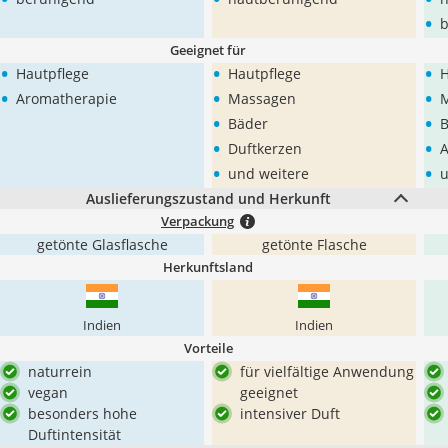
•
b
Geeignet für
•
•
•
Hautpflege
Hautpflege
H
•
•
•
Aromatherapie
Massagen
•
•
Bäder
B
•
•
Duftkerzen
A
•
•
und weitere
u
Auslieferungszustand und Herkunft
Verpackung
getönte Glasflasche
getönte Flasche
Herkunftsland
Indien
Indien
Vorteile
naturrein
für vielfältige Anwendung
vegan
geeignet
besonders hohe
intensiver Duft
Duftintensität