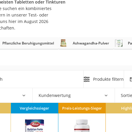
eisten Tabletten oder Tinkturen
e suchen ein kombiniertes
at
rn in unserer Test- oder
 uns hier im August 2026
chaften.
rät
e
Pflanzliche Beruhigungsmittel
Ashwagandha-Pulver
Pa
 Zahnbürste
ner
Zahnbürste
ch
Produkte filtern
d
Kundenwertung
Sorti
Vergleichssieger
Preis-Leistungs-Sieger
Highl