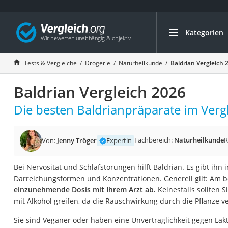
Kategorien
Die beliebtesten V
Drogerie
Tests & Vergleiche
Drogerie
Naturheilkunde
Baldrian Vergleich 
Inhalator
Baldrian Vergleich 2026
Haarschneider
Rollator
Die besten Baldrianpräparate im Verg
Braun Rasierer
Katzenklappe (Chi
Fachbereich:
Naturheilkunde
R
Von:
Jenny Tröger
Expertin
Rasierer
Bei Nervosität und Schlafstörungen hilft Baldrian. Es gibt ihn 
Masturbator
Darreichungsformen und Konzentrationen. Generell gilt: Am 
Massagepistole
einzunehmende Dosis mit Ihrem Arzt ab.
Keinesfalls sollten 
mit Alkohol greifen, da die Rauschwirkung durch die Pflanze ve
Epilierer
Reisehaartrockner
Sie sind Veganer oder haben eine Unverträglichkeit gegen Lakt