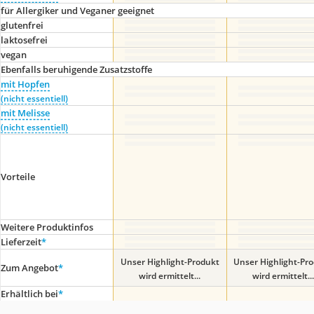
für Allergiker und Veganer geeignet
glutenfrei
laktosefrei
vegan
Ebenfalls beruhigende Zusatzstoffe
mit Hopfen
(nicht essentiell)
mit Melisse
(nicht essentiell)
Vorteile
Weitere Produktinfos
Lieferzeit
*
Unser Highlight-Produkt
Unser Highlight-Pr
Zum Angebot
*
wird ermittelt...
wird ermittelt...
Erhältlich bei
*