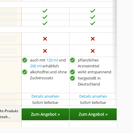
auch mit
120 ml
und
pflanzliches
leic
200 ml
erhältlich
Arzneimittel
zug
alkoholfrei und ohne
wirkt entspannend
Arzn
Zuckerzusatz
hergestellt in
Qual
Deutschland
auc
mit
Details ansehen
Details ansehen
Det
Sofort lieferbar
Sofort lieferbar
Sof
ght-Produkt
Zum Angebot »
Zum Angebot »
Zu
telt...