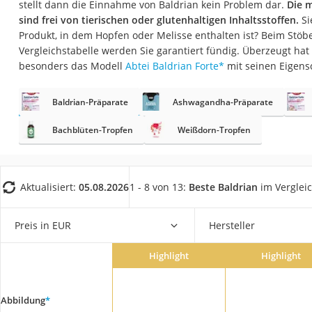
stellt dann die Einnahme von Baldrian kein Problem dar.
Die m
Eiweißpulver
sind frei von tierischen oder glutenhaltigen Inhaltsstoffen.
Si
Magnesiumpräpar
Produkt, in dem Hopfen oder Melisse enthalten ist? Beim Stöbe
Vergleichstabelle werden Sie garantiert fündig. Überzeugt hat
Katzenklappe
besonders das Modell
Abtei Baldrian Forte
*
mit seinen Eigens
Nackenmassagege
Zeckenschutz Katz
Baldrian-Präparate
Ashwagandha-Präparate
Oral-B elektrische
Bachblüten-Tropfen
Weißdorn-Tropfen
leichter Haartrock
Philips-Sonicare-
Aktualisiert:
05.08.2026
1 - 8 von 13:
Beste Baldrian
im Verglei
Schildkrötenhaus
Mineralfutter Pfer
Preis in EUR
Hersteller
Service
Highlight
Highlight
Abbildung
*