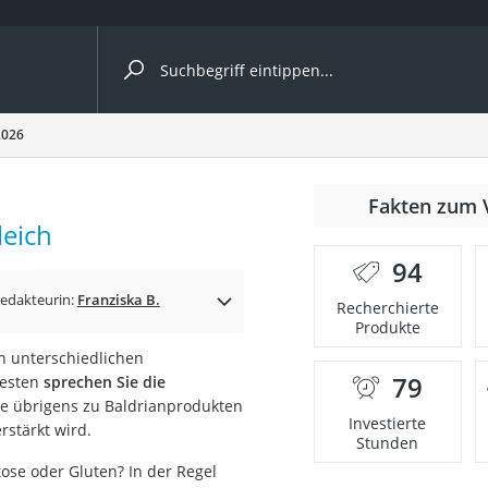
ergleiche nach Kategorie
2026
Fakten zum 
leich
94
p)
edakteurin:
Franziska B.
Recherchierte
Produkte
in unterschiedlichen
79
besten
sprechen Sie die
Sie übrigens zu Baldrianprodukten
Investierte
rstärkt wird.
Stunden
ose oder Gluten? In der Regel