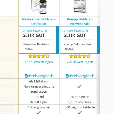
Naturalma Baldrian-
Kneipp Baldrian
Abtei N
Urtinktur
Nervenkraft
Sch
Unsere Bewertung
Unsere Bewertung
Unsere
SEHR GUT
SEHR GUT
GUT
Naturalma Baldrian-Urtinktur
Kneipp Baldrian Nervenkraft
07/2026
08/2026
08/202
1677 Bewertungen
276 Bewertungen
1071
mehr anzeigen
Preis­vergleich
Preis­vergleich
P
Als Mittel zur
Nahrungsergänzung
zugelassen
100 ml
30 Tabletten
169,00 € pro l
0,13 € pro Stück
0,1
100 mg pro ml
500 mg pro Tablette
150 